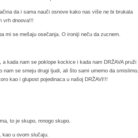
čina da i sama nauči osnove kako nas više ne bi brukala
m vrh dnoova!!!
 mi se mešaju osečanja. O ironiji neču da zucnem.
, a kada nam se poklope kockice i kada nam DRŽAVA pruži
to nam se smeju drugi ljudi, ali što sami umemo da smislimo
 kao i glupost pojedinaca u našoj DRŽAVI!!!
kama, to je skupo, mnogo skupo.
, kao u ovom slučaju.