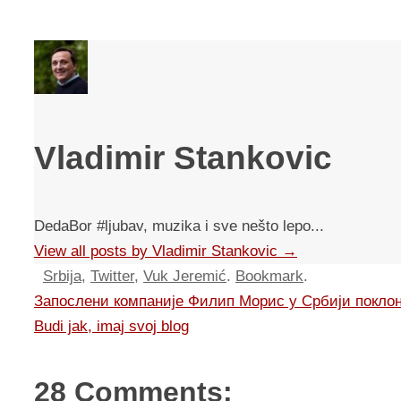
Vladimir Stankovic
DedaBor #ljubav, muzika i sve nešto lepo...
View all posts by Vladimir Stankovic
→
Srbija
,
Twitter
,
Vuk Jeremić
.
Bookmark
.
Запослени компаније Филип Морис у Србији покло
Budi jak, imaj svoj blog
28 Comments: