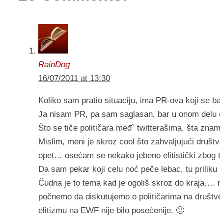
RainDog
16/07/2011 at 13:30
Koliko sam pratio situaciju, ima PR-ova koji se ba
Ja nisam PR, pa sam saglasan, bar u onom delu o
Što se tiče političara međ` twitterašima, šta zna
Mislim, meni je skroz cool što zahvaljujući dru
opet… osećam se nekako jebeno elitistički zbog t
Da sam pekar koji celu noć peče lebac, tu priliku 
Čudna je to tema kad je ogoliš skroz do kraja….
počnemo da diskutujemo o političarima na društv
elitizmu na EWF nije bilo posećenije. 🙂