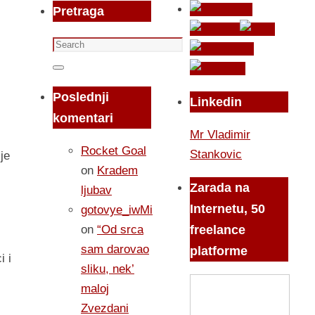
Pretraga
Search
for:
Search
Poslednji
Linkedin
komentari
Mr Vladimir
Rocket Goal
Stankovic
je
on
Kradem
Zarada na
ljubav
Internetu, 50
gotovye_iwMi
on
“Od srca
freelance
sam darovao
platforme
i i
sliku, nek’
maloj
Zvezdani