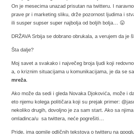
On je mesecima unazad prisutan na twitteru. I naravno,
prave pr i marketing sliku, drže pozornost ljudima i stv
ili susper supser super najbolja od boljih bolja… 😛
DRŽAVA Srbija se dobrano obrukala, a verujem da je š
Šta dalje?
Moj savet a svakako i največeg broja ljudi koji redov
a, o kriznim situacijama u komunikacijama, je da se 
mreža
.
Ako može da sedi i gleda Novaka Djokovića, može i da 
eto njemu kolega političara koji su prejak primer: @j
nekoliko drugih, dovoljno je za sam start. Ako sa njima
omladinca/u sa twittera, neće pogrešiti…
Pride, ima gomile odličnih tekstova o twitteru na googlu 