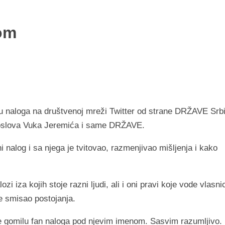
om
u naloga na društvenoj mreži Twitter od strane DRŽAVE Srbi
nih poslova Vuka Jeremića i same DRŽAVE.
 nalog i sa njega je tvitovao, razmenjivao mišljenja i kako
iza kojih stoje razni ljudi, ali i oni pravi koje vode vlasnic
e smisao postojanja.
e gomilu fan naloga pod njevim imenom. Sasvim razumljivo.