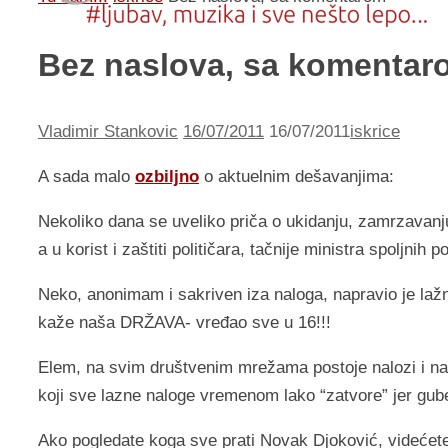
Bez naslova, sa komentar
Vladimir Stankovic
16/07/2011
16/07/2011
iskrice
A sada malo
ozbiljno
o aktuelnim dešavanjima:
Nekoliko dana se uveliko priča o ukidanju, zamrzavanj
a u korist i zaštiti političara, tačnije ministra spolj
Neko, anonimam i sakriven iza naloga, napravio je lažni
kaže naša DRŽAVA- vređao sve u 16!!!
Elem, na svim društvenim mrežama postoje nalozi i nalozi 
koji sve lazne naloge vremenom lako “zatvore” jer gub
Ako pogledate koga sve prati Novak Djoković, videćet