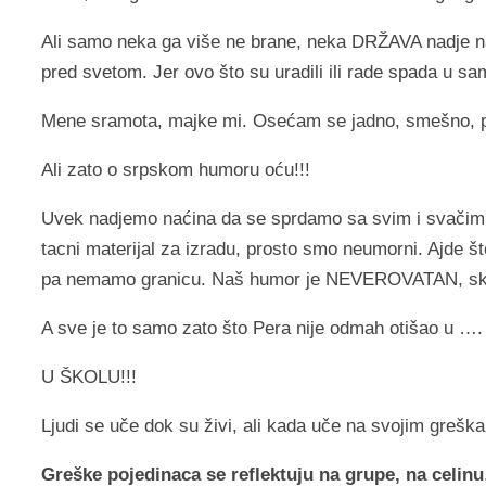
Ali samo neka ga više ne brane, neka DRŽAVA nadje na
pred svetom. Jer ovo što su uradili ili rade spada u sa
Mene sramota, majke mi. Osećam se jadno, smešno, pa
Ali zato o srpskom humoru oću!!!
Uvek nadjemo naćina da se sprdamo sa svim i svačim
tacni materijal za izradu, prosto smo neumorni. Ajde š
pa nemamo granicu. Naš humor je NEVEROVATAN, skoro
A sve je to samo zato što Pera nije odmah otišao u ….
U ŠKOLU!!!
Ljudi se uče dok su živi, ali kada uče na svojim greš
Greške pojedinaca se reflektuju na grupe, na celinu