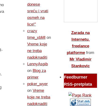
donese
dno
sreću i vrati
iva
osmeh na
lice!”
crazy
Zarada na
time_xbMl
on
Internetu,
Vreme koje
freelance
R-
ne treba
platforme
from
nadoknaditi
Mr Vladimir
LennyAspib
Stankovic
on
Blog za
,
Feedburner
primer
poker_wyer
RSS-pretplata
g
on
Vreme
koje ne treba
nadoknaditi