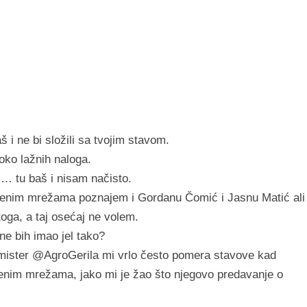
š i ne bi složili sa tvojim stavom.
ko lažnih naloga.
m… tu baš i nisam načisto.
štvenim mrežama poznajem i Gordanu Čomić i Jasnu Matić ali
oga, a taj osećaj ne volem.
ne bih imao jel tako?
 mister @AgroGerila mi vrlo često pomera stavove kad
enim mrežama, jako mi je žao što njegovo predavanje o