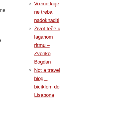
Vreme koje
 me
ne treba
nadoknaditi
Život teče u
laganom
e
ritmu –
Zvonko
Bogdan
Not a travel
blog –
biciklom do
Lisabona