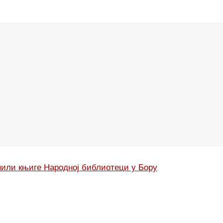
нили књиге Народној библиотеци у Бору