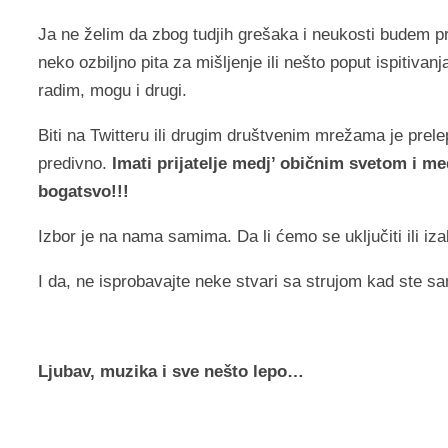
Ja ne želim da zbog tudjih grešaka i neukosti budem p
neko ozbiljno pita za mišljenje ili nešto poput ispiti
radim, mogu i drugi.
Biti na Twitteru ili drugim društvenim mrežama je pre
predivno.
Imati prijatelje medj’ običnim svetom i m
bogatsvo!!!
Izbor je na nama samima. Da li ćemo se uključiti ili iza
I da, ne isprobavajte neke stvari sa strujom kad ste sa
Ljubav, muzika i sve nešto lepo…