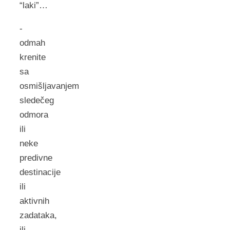
“laki”…
-
odmah
krenite
sa
osmišljavanjem
sledečeg
odmora
ili
neke
predivne
destinacije
ili
aktivnih
zadataka,
ili