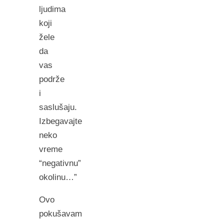
ljudima
koji
žele
da
vas
podrže
i
saslušaju.
Izbegavajte
neko
vreme
“negativnu”
okolinu…”
Ovo
pokušavam