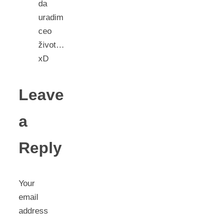
da
uradim
ceo
život…
xD
Leave
a
Reply
Your
email
address