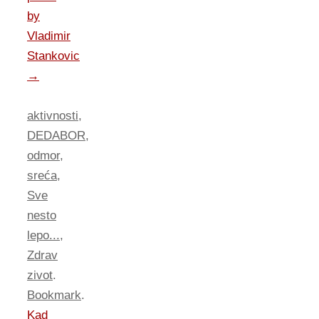
by
Vladimir
Stankovic
→
aktivnosti
,
DEDABOR
,
odmor
,
sreća
,
Sve
nesto
lepo...
,
Zdrav
zivot
.
Bookmark
.
Kad