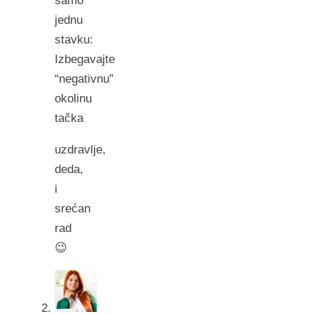
samo
jednu
stavku:
Izbegavajte
“negativnu”
okolinu
tačka
uzdravlje,
deda,
i
srećan
rad
😉