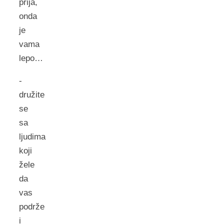
prija,
onda
je
vama
lepo…
-
družite
se
sa
ljudima
koji
žele
da
vas
podrže
i