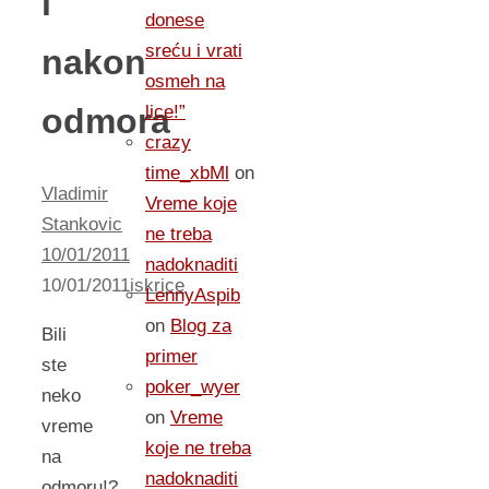
i
donese
sreću i vrati
nakon
osmeh na
odmora
lice!”
crazy
time_xbMl
on
Vladimir
Vreme koje
Stankovic
ne treba
10/01/2011
nadoknaditi
10/01/2011
iskrice
LennyAspib
on
Blog za
Bili
primer
ste
poker_wyer
neko
on
Vreme
vreme
koje ne treba
na
nadoknaditi
odmoru!?