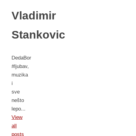
Vladimir
Stankovic
DedaBor
#ljubav,
muzika
i
sve
nešto
lepo...
View
all
posts