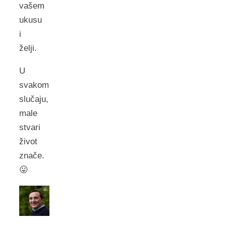
vašem
ukusu
i
želji.
U
svakom
slučaju,
male
stvari
život
znače.
😛