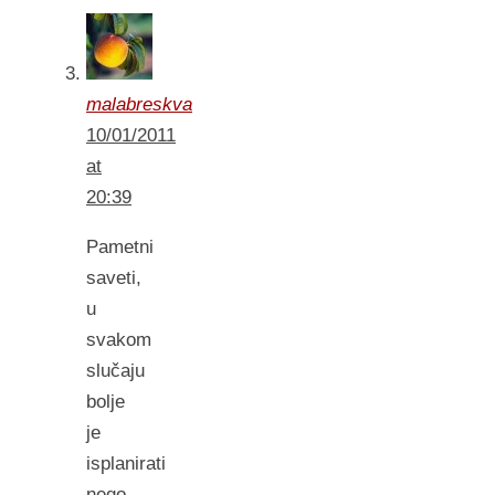
malabreskva
10/01/2011
at
20:39
Pametni
saveti,
u
svakom
slučaju
bolje
je
isplanirati
nego