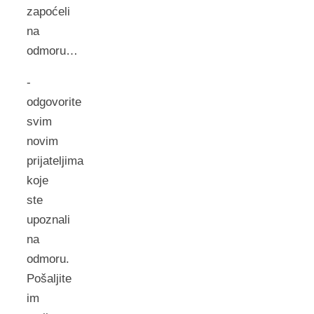
zapoćeli
na
odmoru…
-
odgovorite
svim
novim
prijateljima
koje
ste
upoznali
na
odmoru.
Pošaljite
im