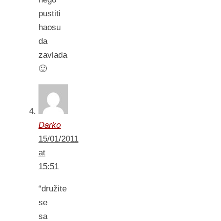
pustiti
haosu
da
zavlada
🙂
Darko
15/01/2011
at
15:51
“družite
se
sa