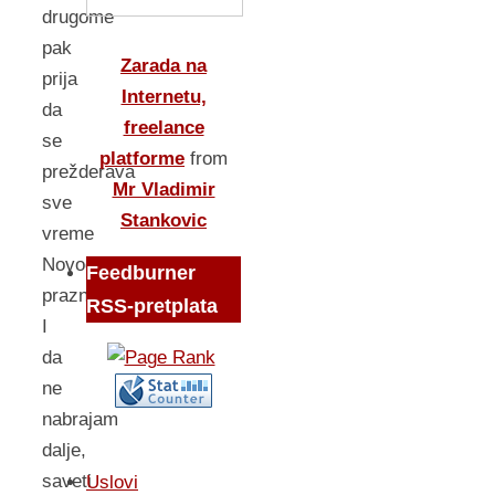
drugome
pak
Zarada na
prija
Internetu,
da
freelance
se
platforme
from
prežderava
Mr Vladimir
sve
Stankovic
vreme
Novogodišnjih
Feedburner
praznika.
RSS-pretplata
I
da
ne
nabrajam
dalje,
saveti
Uslovi