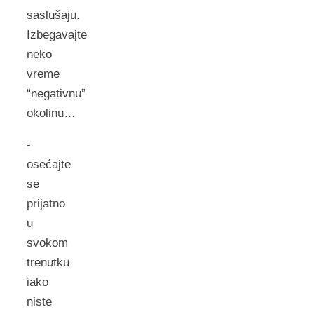
saslušaju.
Izbegavajte
neko
vreme
“negativnu”
okolinu…
-
osećajte
se
prijatno
u
svokom
trenutku
iako
niste