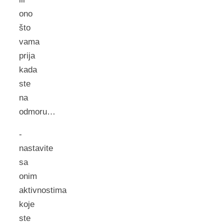
ono
što
vama
prija
kada
ste
na
odmoru…
-
nastavite
sa
onim
aktivnostima
koje
ste