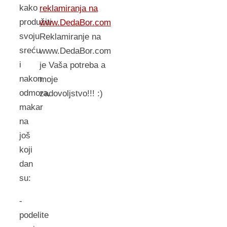
kako
reklamiranja na
produžiti
www.DedaBor.com
svoju
Reklamiranje na
sreću
www.DedaBor.com
i
je Vaša potreba a
nakon
moje
odmora,
zadovoljstvo!!! :)
makar
na
još
koji
dan
su:
-
podelite