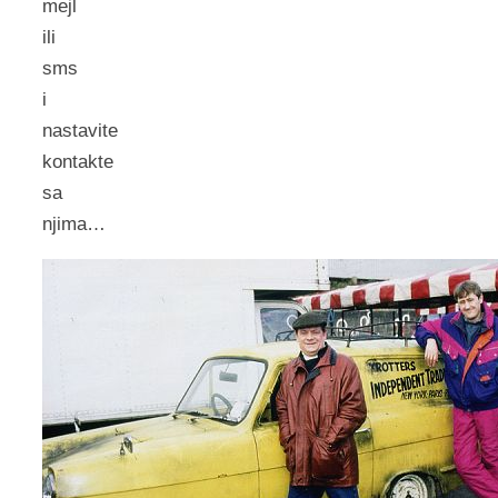
mejl
ili
sms
i
nastavite
kontakte
sa
njima…