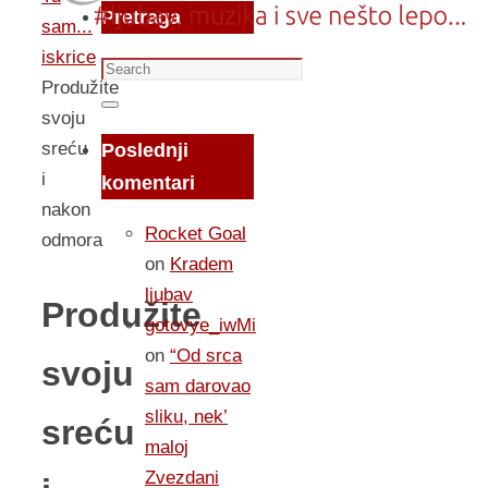
Pretraga
sam...
iskrice
Search
Produžite
for:
Search
svoju
sreću
Poslednji
i
komentari
nakon
Rocket Goal
odmora
on
Kradem
ljubav
Produžite
gotovye_iwMi
on
“Od srca
svoju
sam darovao
sliku, nek’
sreću
maloj
Zvezdani