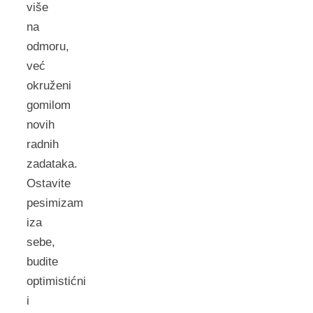
više
na
odmoru,
već
okruženi
gomilom
novih
radnih
zadataka.
Ostavite
pesimizam
iza
sebe,
budite
optimistićni
i