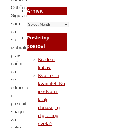
Odlično.
Arhiva
Siguran
sam
Arhiva
da
Poslednji
ste
postovi
izabrali
pravi
Kradem
način
ljubav
da
Kvalitet ili
se
kvantitet: Ko
odmorite
je stvarni
i
kralj
prikupite
današnjeg
snagu
digitalnog
za
sveta?
dalje.