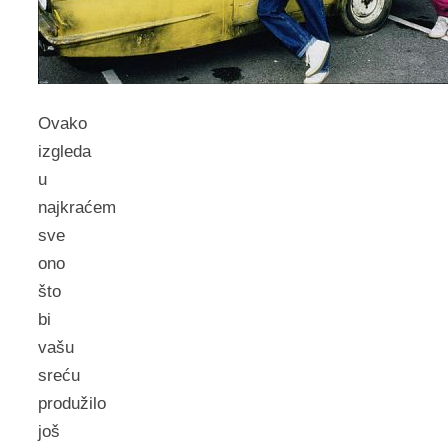
Ovako
izgleda
u
najkraćem
sve
ono
što
bi
vašu
sreću
produžilo
još