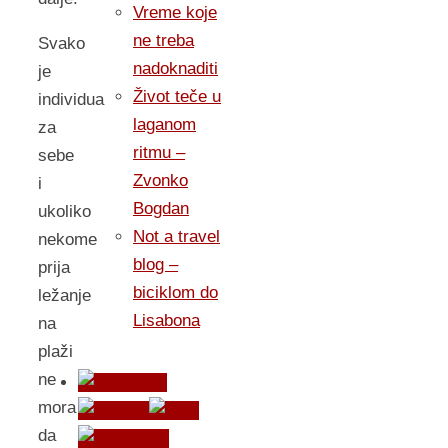
Vreme koje
ne treba
Svako
nadoknaditi
je
Život teče u
individua
laganom
za
ritmu –
sebe
Zvonko
i
Bogdan
ukoliko
Not a travel
nekome
blog –
prija
biciklom do
ležanje
Lisabona
na
plaži
ne
mora
da