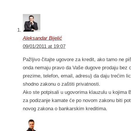
Aleksandar Bijelić
09/01/2011 at 19:07
Pažljivo čitajte ugovore za kredit, ako tamo ne 
onda nemaju pravo da Vaše dugove prodaju bez ob
prezime, telefon, email, adresu) da daju trećim l
shodno zakonu o zaštiti privatnosti.
Ako ste potpisali u ugovorima klauzulu u kojima B
za podizanje kamate će po novom zakonu biti potre
novog zakona o bankarskim kreditima.