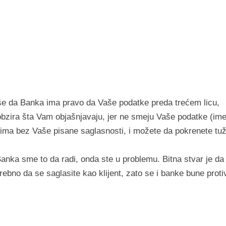
piše da Banka ima pravo da Vaše podatke preda trećem licu,
zira šta Vam objašnjavaju, jer ne smeju Vaše podatke (ime
icima bez Vaše pisane saglasnosti, i možete da pokrenete tu
anka sme to da radi, onda ste u problemu. Bitna stvar je da 
bno da se saglasite kao klijent, zato se i banke bune proti