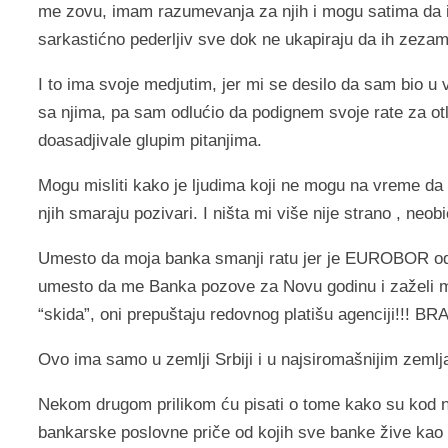
me zovu, imam razumevanja za njih i mogu satima da 
sarkastićno pederljiv sve dok ne ukapiraju da ih zezam
I to ima svoje medjutim, jer mi se desilo da sam bio u
sa njima, pa sam odlućio da podignem svoje rate za otl
doasadjivale glupim pitanjima.
Mogu misliti kako je ljudima koji ne mogu na vreme da 
njih smaraju pozivari. I ništa mi više nije strano , neo
Umesto da moja banka smanji ratu jer je EUROBOR odav
umesto da me Banka pozove za Novu godinu i zaželi
“skida”, oni prepuštaju redovnog platišu agenciji!!!
Ovo ima samo u zemlji Srbiji i u najsiromašnijim zemlja
Nekom drugom prilikom ću pisati o tome kako su kod na
bankarske poslovne priče od kojih sve banke žive kao b