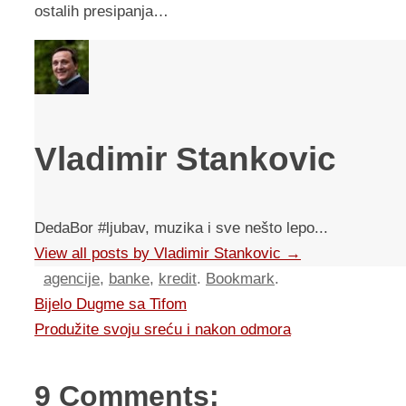
ostalih presipanja…
Vladimir Stankovic
DedaBor #ljubav, muzika i sve nešto lepo...
View all posts by Vladimir Stankovic
→
agencije
,
banke
,
kredit
.
Bookmark
.
Bijelo Dugme sa Tifom
Produžite svoju sreću i nakon odmora
9 Comments: