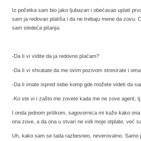
Iz početka sam bio jako ljubazan i obećavao uplati p
sam ja redovan platiša i da ne trebaju mene da zovu. 
sam sledeća pitanja:
-Da li vi vidite da ja redovno plaćam?
-Da li vi shvatate da me ovim pozivom stresirate i om
-Da li imate ispred sebe komp gde možete videti da sa
-Ko ste vi i zašto me zovete kada me ne zove agent, 
I onda jednom prilikom, sagovornica mi kaže kako ona
ona zove, a da ona u stvari ne vidi moje otplate, već 
Uh, kako sam se tada razbesneo, neverovatno. Samo j