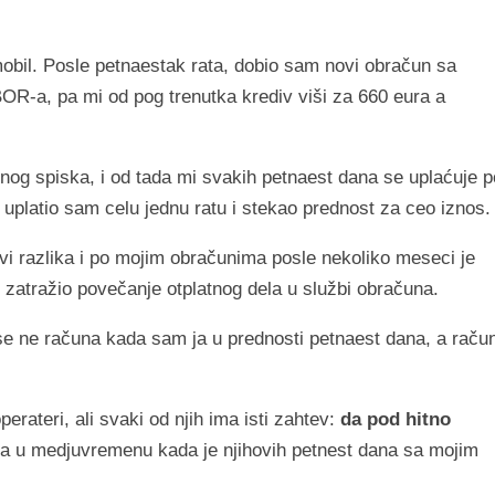
obil. Posle petnaestak rata, dobio sam novi obračun sa
, pa mi od pog trenutka krediv viši za 660 eura a
og spiska, i od tada mi svakih petnaest dana se uplaćuje p
uplatio sam celu jednu ratu i stekao prednost za ceo iznos.
i razlika i po mojim obračunima posle nekoliko meseci je
zatražio povečanje otplatnog dela u službi obračuna.
 se ne računa kada sam ja u prednosti petnaest dana, a raču
erateri, ali svaki od njih ima isti zahtev:
da pod hitno
ra u medjuvremenu kada je njihovih petnest dana sa mojim