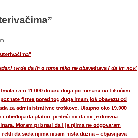
terivačima”
m...
 uterivačima”
ađani tvrde da ih o tome niko ne obaveštava i da im novi
a. Imala sam 11.000 dinara duga po minusu na tekućem
nepoznate firme pored tog duga imam još obavezu od
ljada za administrativne troškove. Ukupno oko 19.000
 i ubeđuju da platim, preteći mi da mi je dnevna
inara. Moram priznati da i ja njima ne odgovaram
i rekli da sada njima nisam ništa dužna – objašnjava