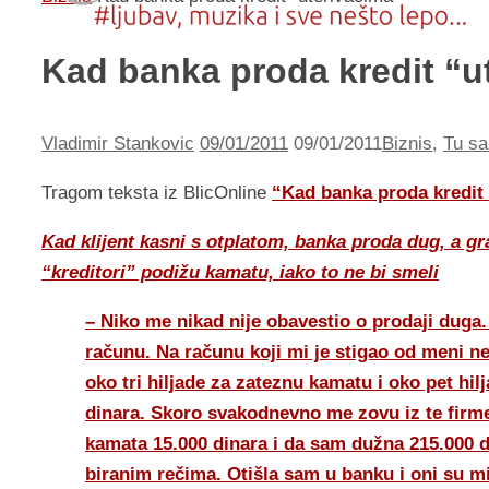
Kad banka proda kredit “u
Vladimir Stankovic
09/01/2011
09/01/2011
Biznis
,
Tu sa
Tragom teksta iz BlicOnline
“Kad banka proda kredit
Kad klijent kasni s otplatom, banka proda dug, a gr
“kreditori” podižu kamatu, iako to ne bi smeli
– Niko me nikad nije obavestio o prodaji dug
računu. Na računu koji mi je stigao od meni 
oko tri hiljade za zateznu kamatu i oko pet hi
dinara. Skoro svakodnevno me zovu iz te firme
kamata 15.000 dinara i da sam dužna 215.000 d
biranim rečima. Otišla sam u banku i oni su m