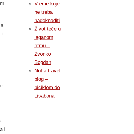
em
Vreme koje
ne treba
nadoknaditi
ja
Život teče u
 i
laganom
ritmu –
Zvonko
Bogdan
Not a travel
blog –
e
biciklom do
Lisabona
e
a i