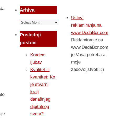
 da
Arhiva
Uslovi
Arhiva
reklamiranja na
www.DedaBor.com
Poslednji
Reklamiranje na
postovi
www.DedaBor.com
je Vaša potreba a
Kradem
moje
ljubav
zadovoljstvo!!! :)
Kvalitet ili
kvantitet: Ko
je stvarni
kralj
ato
današnjeg
digitalnog
oje
sveta?