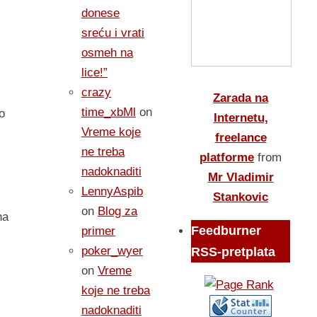
donese
sreću i vrati
osmeh na
lice!”
crazy
Zarada na
time_xbMl
on
o
Internetu,
Vreme koje
freelance
ne treba
platforme
from
nadoknaditi
Mr Vladimir
LennyAspib
Stankovic
on
Blog za
na
Feedburner
primer
poker_wyer
RSS-pretplata
on
Vreme
koje ne treba
nadoknaditi