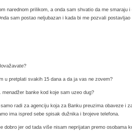
rvom narednom prilikom, a onda sam shvatio da me smaraju i
Onda sam postao neljubazan i kada bi me pozvali postavljao
alovažavate?
m u pretplati svakih 15 dana a da ja vas ne zovem?
tj. menadžer banke kod koje sam uzeo dug?
 samo radi za agenciju koja za Banku preuzima obaveze i z
samo ima ispred sebe spisak dužnika i brojeve telefona.
e dobro jer od tada više nisam neprijatan premo osobama k