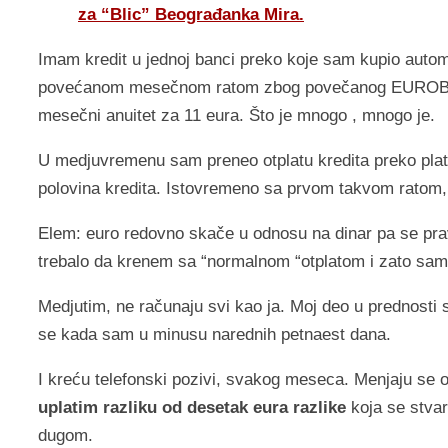
za “Blic” Beograđanka Mira.
Imam kredit u jednoj banci preko koje sam kupio autom
povećanom mesečnom ratom zbog povečanog EUROBOR-a
mesečni anuitet za 11 eura. Što je mnogo , mnogo je.
U medjuvremenu sam preneo otplatu kredita preko platn
polovina kredita. Istovremeno sa prvom takvom ratom, 
Elem: euro redovno skače u odnosu na dinar pa se prav
trebalo da krenem sa “normalnom “otplatom i zato sam 
Medjutim, ne računaju svi kao ja. Moj deo u prednosti
se kada sam u minusu narednih petnaest dana.
I kreću telefonski pozivi, svakog meseca. Menjaju se op
uplatim razliku od desetak eura razlike
koja se stva
dugom.