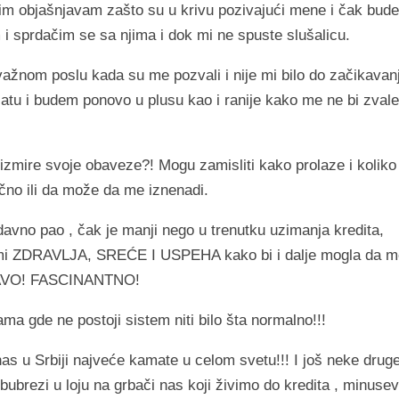
im objašnjavam zašto su u krivu pozivajući mene i čak bud
 i sprdačim se sa njima i dok mi ne spuste slušalicu.
 važnom poslu kada su me pozvali i nije mi bilo do začikavan
atu i budem ponovo u plusu kao i ranije kako me ne bi zvale
izmire svoje obaveze?! Mogu zamisliti kako prolaze i koliko
bično ili da može da me iznenadi.
no pao , čak je manji nego u trenutku uzimanja kredita,
 mi ZDRAVLJA, SREĆE I USPEHA kako bi i dalje mogla da m
 BRAVO! FASCINANTNO!
ma gde ne postoji sistem niti bilo šta normalno!!!
s u Srbiji najveće kamate u celom svetu!!! I još neke drug
ubrezi u loju na grbači nas koji živimo do kredita , minusev