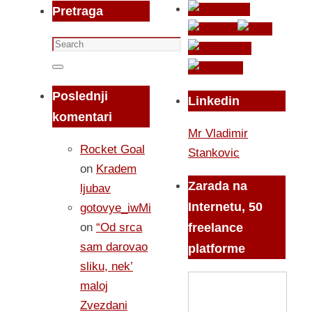
Pretraga
Search
for:
Search
Poslednji
Linkedin
komentari
Mr Vladimir
Rocket Goal
Stankovic
on
Kradem
Zarada na
ljubav
Internetu, 50
gotovye_iwMi
on
“Od srca
freelance
sam darovao
platforme
sliku, nek’
maloj
Zvezdani