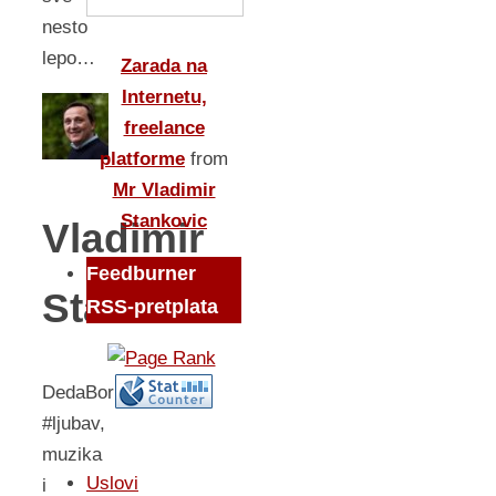
nesto
lepo…
Zarada na
Internetu,
freelance
platforme
from
Mr Vladimir
Stankovic
Vladimir
Feedburner
Stankovic
RSS-pretplata
DedaBor
#ljubav,
muzika
Uslovi
i