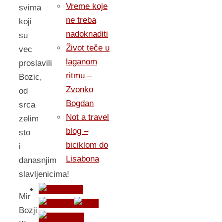
Vreme koje
svima
ne treba
koji
nadoknaditi
su
Život teče u
vec
laganom
proslavili
ritmu –
Bozic,
Zvonko
od
Bogdan
srca
Not a travel
zelim
blog –
sto
biciklom do
i
Lisabona
danasnjim
slavljenicima!
Mir
Bozji