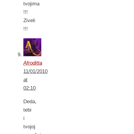
tvojima
!!!
Ziveli
!!!
Afroditta
11/01/2010
at
02:10
Deda,
tebi
i
tvojoj