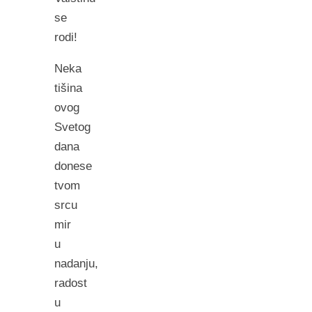
se
rodi!
Neka
tišina
ovog
Svetog
dana
donese
tvom
srcu
mir
u
nadanju,
radost
u