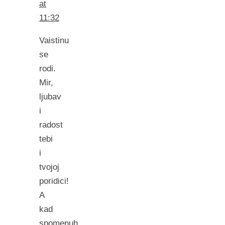
at
11:32
Vaistinu
se
rodi.
Mir,
ljubav
i
radost
tebi
i
tvojoj
poridici!
A
kad
spomenuh