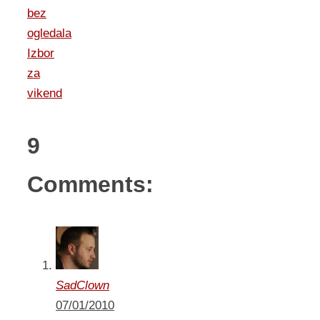
bez
ogledala
Izbor
za
vikend
9
Comments:
SadClown
07/01/2010