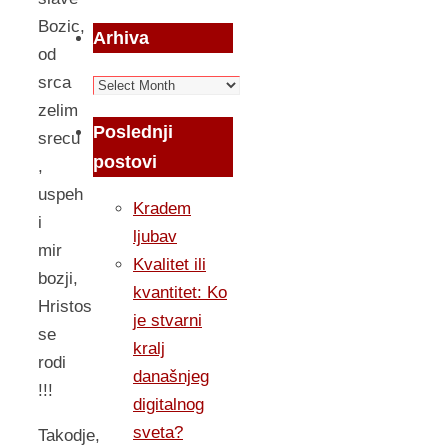
Bozic,
Arhiva
od
srca
Arhiva
zelim
Poslednji
srecu
postovi
,
uspeh
Kradem
i
ljubav
mir
Kvalitet ili
bozji,
kvantitet: Ko
Hristos
je stvarni
se
kralj
rodi
današnjeg
!!!
digitalnog
sveta?
Takodje,