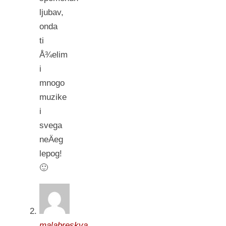
ljubav,
onda
ti
Å¾elim
i
mnogo
muzike
i
svega
neÄeg
lepog!
🙂
malabreskva