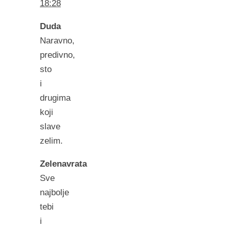
18:28
Duda
Naravno,
predivno,
sto
i
drugima
koji
slave
zelim.
Zelenavrata
Sve
najbolje
tebi
i