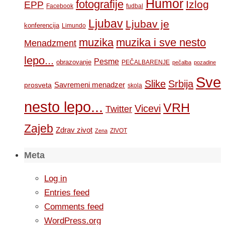
Humor
fotografije
Izlog
EPP
Facebook
fudbal
Ljubav
Ljubav je
konferencija
Limundo
muzika
muzika i sve nesto
Menadzment
lepo...
Pesme
obrazovanje
PEČALBARENJE
pečalba
pozadine
Sve
Slike
Srbija
Savremeni menadzer
prosveta
skola
nesto lepo...
VRH
Vicevi
Twitter
Zajeb
Zdrav zivot
ZIVOT
Zena
Meta
Log in
Entries feed
Comments feed
WordPress.org