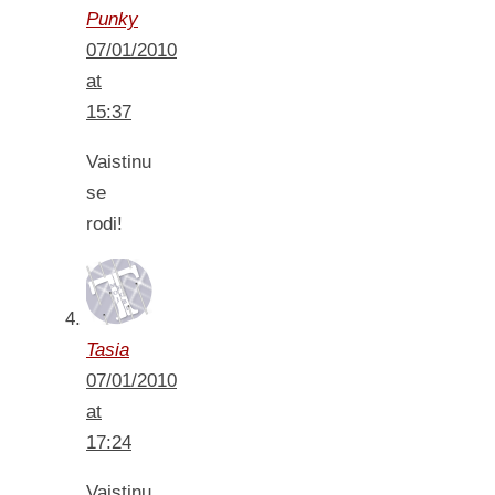
Punky
07/01/2010
at
15:37
Vaistinu
se
rodi!
Tasia
07/01/2010
at
17:24
Vaistinu