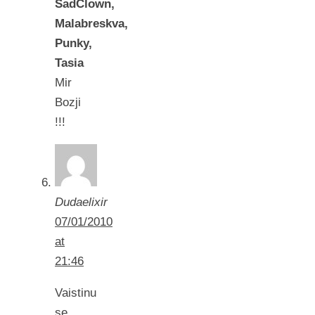
SadClown,
Malabreskva,
Punky,
Tasia
Mir
Bozji
!!!
Dudaelixir
07/01/2010
at
21:46
Vaistinu
se