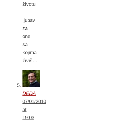
životu
i
ljubav
za
one
sa
kojima
živiš…
DEDA
07/01/2010
at
19:03