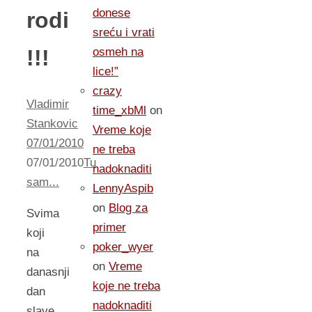
donese
rodi
sreću i vrati
!!!
osmeh na
lice!”
crazy
Vladimir
time_xbMl
on
Stankovic
Vreme koje
07/01/2010
ne treba
07/01/2010
Tu
nadoknaditi
sam...
LennyAspib
on
Blog za
Svima
primer
koji
poker_wyer
na
on
Vreme
danasnji
koje ne treba
dan
nadoknaditi
slave