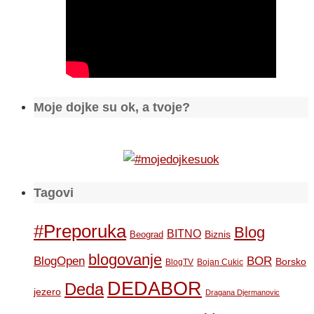
Moje dojke su ok, a tvoje?
Tagovi
#Preporuka
Blog
BITNO
Biznis
Beograd
blogovanje
BOR
BlogOpen
Borsko
BlogTV
Bojan Cukic
DEDABOR
Deda
jezero
Dragana Djermanovic