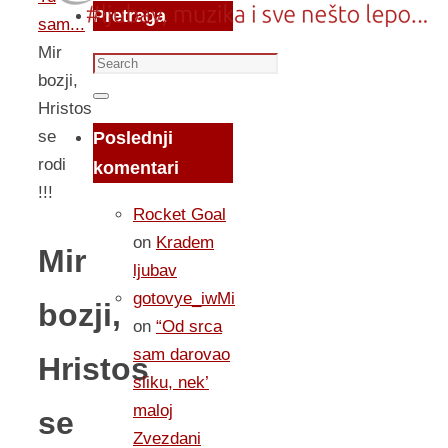
Pretraga
sam...
Mir
Search
bozji,
for:
Search
Hristos
se
Poslednji
rodi
komentari
!!!
Rocket Goal
on
Kradem
Mir
ljubav
gotovye_iwMi
bozji,
on
“Od srca
sam darovao
Hristos
sliku, nek’
maloj
se
Zvezdani