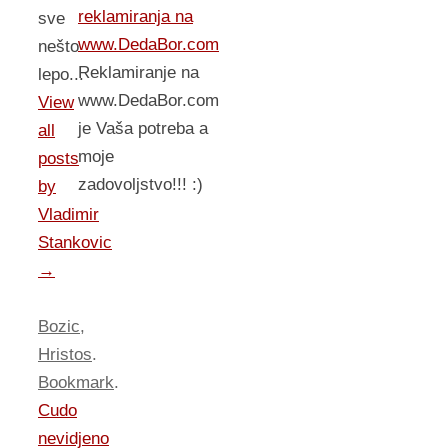
reklamiranja na
sve
www.DedaBor.com
nešto
Reklamiranje na
lepo...
www.DedaBor.com
View
je Vaša potreba a
all
moje
posts
zadovoljstvo!!! :)
by
Vladimir
Stankovic
→
Bozic
,
Hristos
.
Bookmark
.
Cudo
nevidjeno