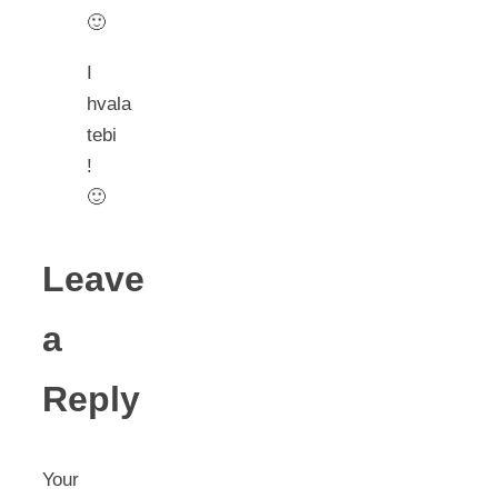
🙂
I
hvala
tebi
!
🙂
Leave
a
Reply
Your