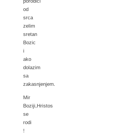
porodici
od
srca
zelim
sretan
Bozic
i
ako
dolazim
sa
zakasnjenjem.
Mir
Boziji,Hristos
se
rodi
!