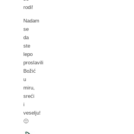
rodi!
Nadam
se
da
ste
lepo
proslavili
Božić
u
miru,
sreći
i
veselju!
🙂