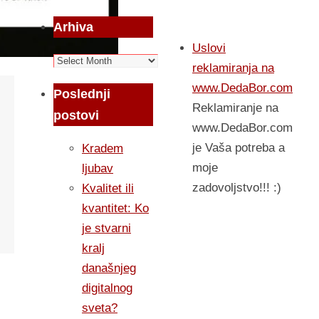
Arhiva
Uslovi
Arhiva
reklamiranja na
www.DedaBor.com
Poslednji
Reklamiranje na
postovi
www.DedaBor.com
je Vaša potreba a
Kradem
moje
ljubav
zadovoljstvo!!! :)
Kvalitet ili
kvantitet: Ko
je stvarni
kralj
današnjeg
digitalnog
sveta?