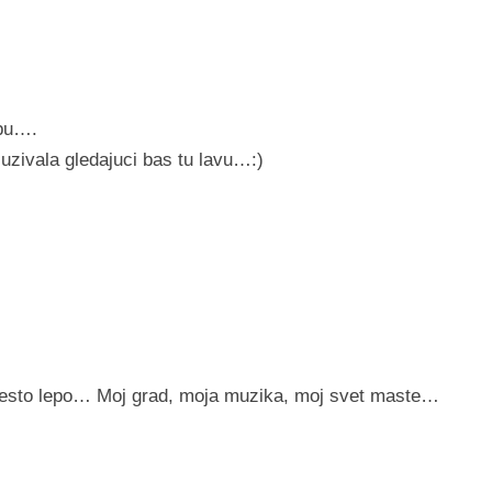
opu….
uzivala gledajuci bas tu lavu…:)
o nesto lepo… Moj grad, moja muzika, moj svet maste…