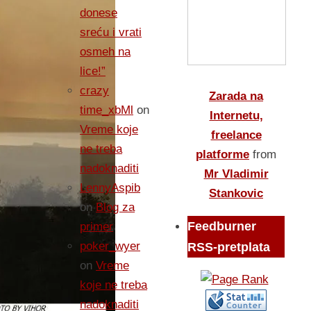
donese
sreću i vrati
osmeh na
lice!”
crazy
Zarada na
time_xbMl
on
Internetu,
Vreme koje
freelance
ne treba
platforme
from
nadoknaditi
Mr Vladimir
LennyAspib
Stankovic
on
Blog za
Feedburner
primer
poker_wyer
RSS-pretplata
on
Vreme
koje ne treba
nadoknaditi