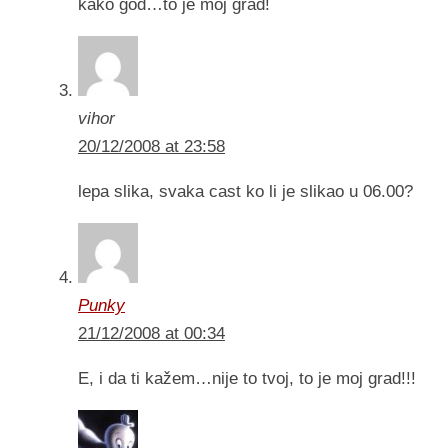
kako god…to je moj grad!
vihor
20/12/2008 at 23:58
lepa slika, svaka cast ko li je slikao u 06.00?
Punky
21/12/2008 at 00:34
E, i da ti kažem…nije to tvoj, to je moj grad!!!