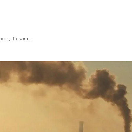
po...
,
Tu sam...