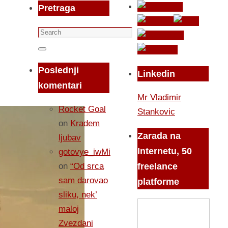
Pretraga
Search
for:
Search
Poslednji
Linkedin
komentari
Mr Vladimir
Rocket Goal
Stankovic
on
Kradem
Zarada na
ljubav
Internetu, 50
gotovye_iwMi
on
“Od srca
freelance
sam darovao
platforme
sliku, nek’
maloj
Zvezdani