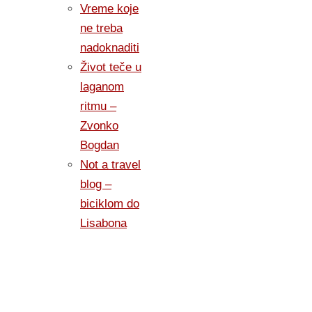
Vreme koje
ne treba
nadoknaditi
Život teče u
laganom
ritmu –
Zvonko
Bogdan
Not a travel
blog –
biciklom do
Lisabona