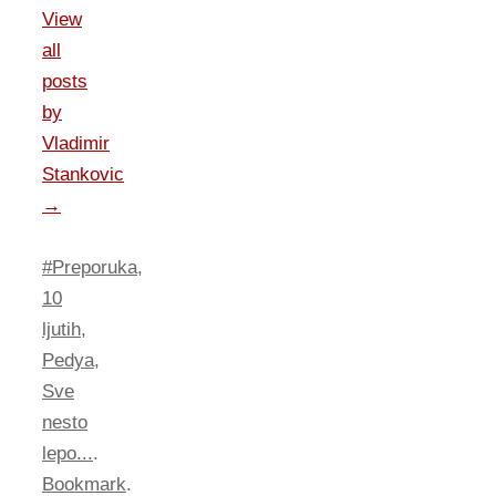
View
all
posts
by
Vladimir
Stankovic
→
#Preporuka
,
10
ljutih
,
Pedya
,
Sve
nesto
lepo...
.
Bookmark
.