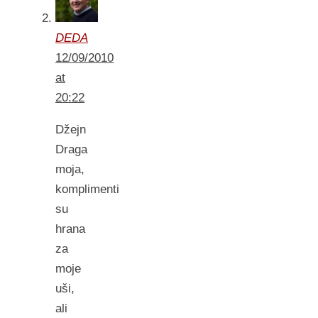
DEDA
12/09/2010
at
20:22
Džejn
Draga
moja,
komplimenti
su
hrana
za
moje
uši,
ali