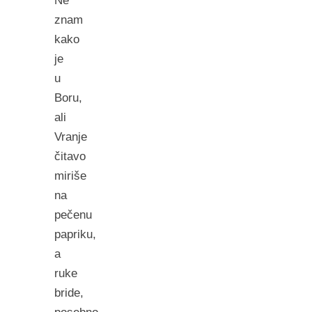
Ne
znam
kako
je
u
Boru,
ali
Vranje
čitavo
miriše
na
pečenu
papriku,
a
ruke
bride,