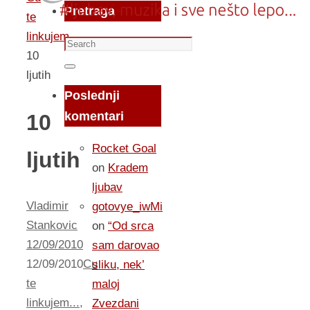
Pretraga
te
linkujem...
Search
10
for:
Search
ljutih
Poslednji
komentari
10
Rocket Goal
ljutih
on
Kradem
ljubav
Vladimir
gotovye_iwMi
Stankovic
on
“Od srca
12/09/2010
sam darovao
12/09/2010
Cu
sliku, nek’
te
maloj
linkujem...
,
Zvezdani