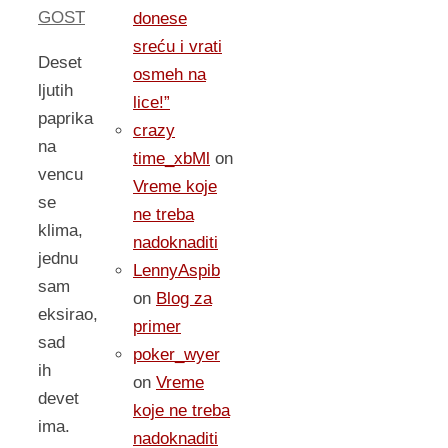
GOST
donese
sreću i vrati
Deset
osmeh na
ljutih
lice!”
paprika
crazy
na
time_xbMl
on
vencu
Vreme koje
se
ne treba
klima,
nadoknaditi
jednu
LennyAspib
sam
on
Blog za
eksirao,
primer
sad
poker_wyer
ih
on
Vreme
devet
koje ne treba
ima.
nadoknaditi