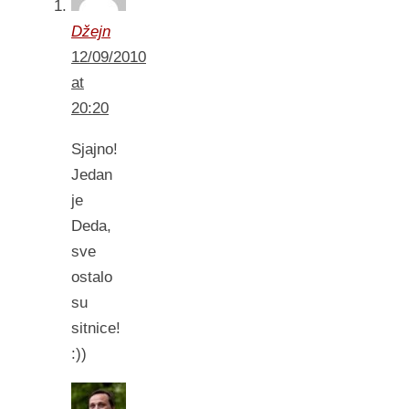
Džejn
12/09/2010
at
20:20
Sjajno!
Jedan
je
Deda,
sve
ostalo
su
sitnice!
:))