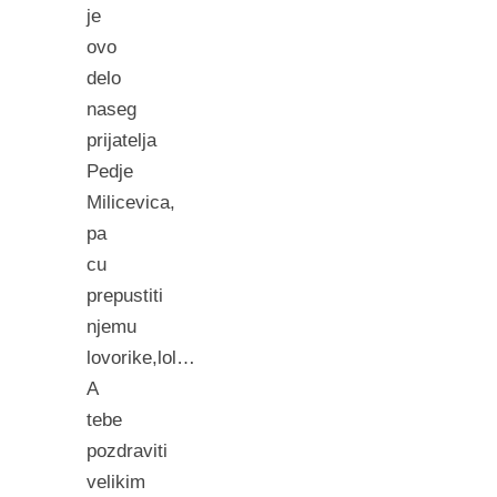
je
ovo
delo
naseg
prijatelja
Pedje
Milicevica,
pa
cu
prepustiti
njemu
lovorike,lol…
A
tebe
pozdraviti
velikim