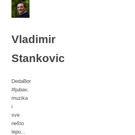
Vladimir
Stankovic
DedaBor
#ljubav,
muzika
i
sve
nešto
lepo...