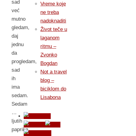
sad
Vreme koje
već
ne treba
mutno
nadoknaditi
gledam,
Život teče u
daj
laganom
jednu
ritmu –
da
Zvonko
progledam,
Bogdan
sad
Not a travel
ih
blog –
ima
biciklom do
sedam.
Lisabona
Sedam
…
ljutih
paprika,