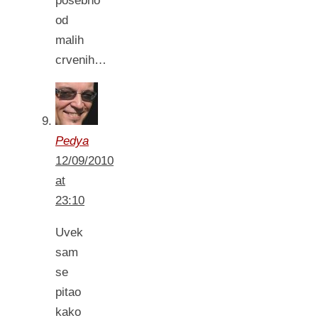
posebno
od
malih
crvenih…
Pedya
12/09/2010
at
23:10
Uvek
sam
se
pitao
kako