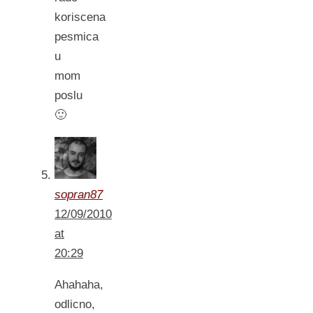
koriscena
pesmica
u
mom
poslu
🙂
sopran87
12/09/2010
at
20:29
Ahahaha,
odlicno,