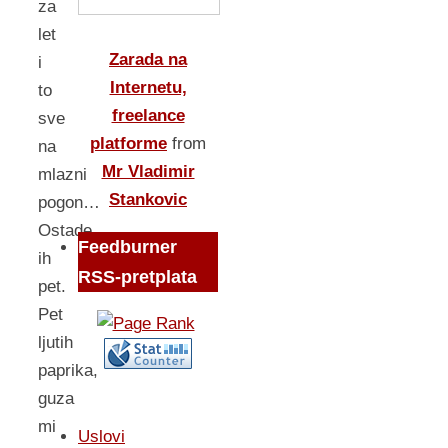
za
let
Zarada na
i
Internetu,
to
freelance
sve
platforme
from
na
Mr Vladimir
mlazni
Stankovic
pogon…
Ostade
Feedburner
ih
RSS-pretplata
pet.
Pet
ljutih
paprika,
guza
mi
Uslovi