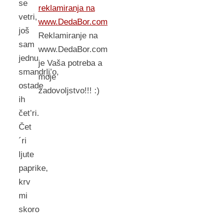
se
reklamiranja na
vetri,
www.DedaBor.com
još
Reklamiranje na
sam
www.DedaBor.com
jednu
je Vaša potreba a
smandrlj’o,
moje
ostade
zadovoljstvo!!! :)
ih
čet’ri.
Čet
´ri
ljute
paprike,
krv
mi
skoro