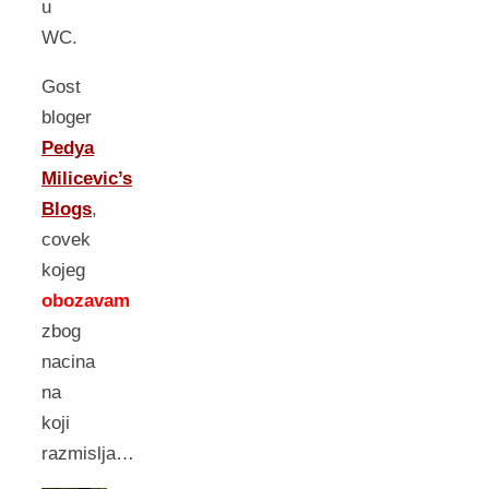
u
WC.
Gost
bloger
Pedya
Milicevic’s
Blogs
,
covek
kojeg
obozavam
zbog
nacina
na
koji
razmislja…