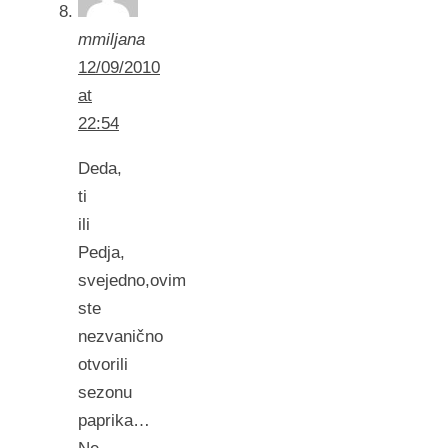
mmiljana
12/09/2010
at
22:54
Deda,
ti
ili
Pedja,
svejedno,ovim
ste
nezvanično
otvorili
sezonu
paprika…