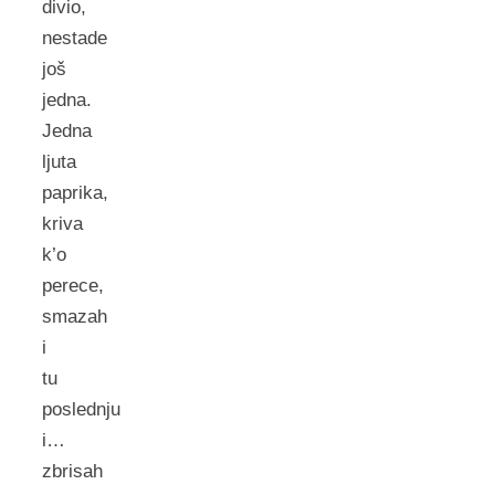
divio,
nestade
još
jedna.
Jedna
ljuta
paprika,
kriva
k’o
perece,
smazah
i
tu
poslednju
i…
zbrisah