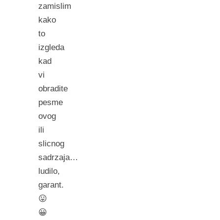
zamislim
kako
to
izgleda
kad
vi
obradite
pesme
ovog
ili
slicnog
sadrzaja…
ludilo,
garant.
😛
😀