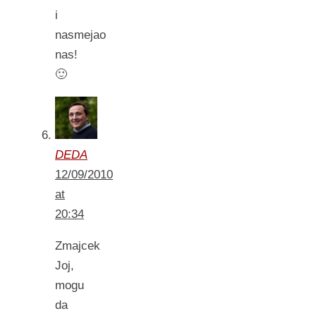
i
nasmejao
nas!
🙂
DEDA
12/09/2010
at
20:34
Zmajcek
Joj,
mogu
da