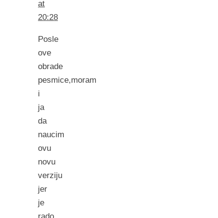
at
20:28
Posle
ove
obrade
pesmice,moram
i
ja
da
naucim
ovu
novu
verziju
jer
je
rado