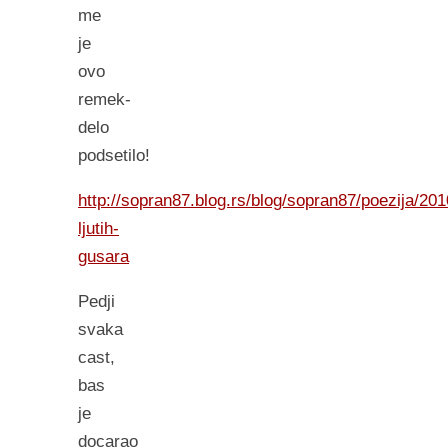
me
je
ovo
remek-
delo
podsetilo!
http://sopran87.blog.rs/blog/sopran87/poezija/20
ljutih-
gusara
Pedji
svaka
cast,
bas
je
docarao