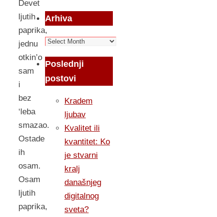
Devet
ljutih
Arhiva
paprika,
Arhiva
jednu
otkin’o
Poslednji
sam
postovi
i
bez
Kradem
‘leba
ljubav
smazao.
Kvalitet ili
Ostade
kvantitet: Ko
ih
je stvarni
osam.
kralj
Osam
današnjeg
ljutih
digitalnog
paprika,
sveta?