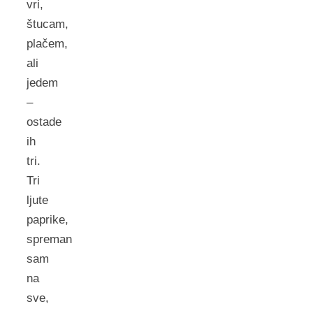
vri,
štucam,
plačem,
ali
jedem
–
ostade
ih
tri.
Tri
ljute
paprike,
spreman
sam
na
sve,