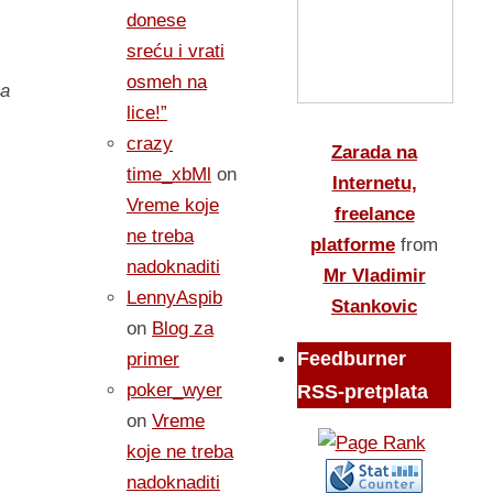
donese
sreću i vrati
osmeh na
va
lice!”
crazy
Zarada na
time_xbMl
on
Internetu,
Vreme koje
freelance
ne treba
platforme
from
nadoknaditi
Mr Vladimir
LennyAspib
Stankovic
on
Blog za
Feedburner
primer
poker_wyer
RSS-pretplata
on
Vreme
koje ne treba
nadoknaditi