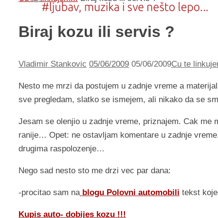
Biraj kozu ili servis ?
Vladimir Stankovic
05/06/2009
05/06/2009
Cu te linkuje
Nesto me mrzi da postujem u zadnje vreme a materijala
sve pregledam, slatko se ismejem, ali nikako da se sm
Jesam se olenjio u zadnje vreme, priznajem. Cak me 
ranije… Opet: ne ostavljam komentare u zadnje vreme. 
drugima raspolozenje…
Nego sad nesto sto me drzi vec par dana:
-procitao sam na
blogu Polovni automobili
tekst koje
Kupis auto- dobijes kozu !!!