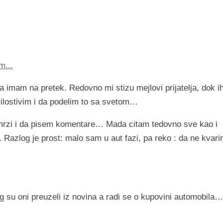
m...
 imam na pretek. Redovno mi stizu mejlovi prijatelja, dok i
ilostivim i da podelim to sa svetom…
mrzi i da pisem komentare… Mada citam tedovno sve kao i
Razlog je prost: malo sam u aut fazi, pa reko : da ne kvar
g su oni preuzeli iz novina a radi se o kupovini automobila…