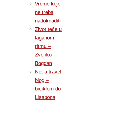
Vreme koje
ne treba
nadoknaditi
Život teče u
laganom
ritmu –
Zvonko
Bogdan
Not a travel
blog –
biciklom do
Lisabona