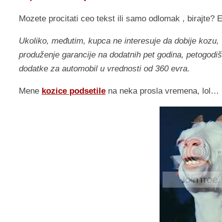
Mozete procitati ceo tekst ili samo odlomak , birajte?
Ukoliko, međutim, kupca ne interesuje da dobije kozu,
produženje garancije na dodatnih pet godina, petogodišn
dodatke za automobil u vrednosti od 360 evra.
Mene
kozice podsetile
na neka prosla vremena, lol…