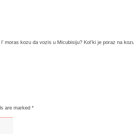
 l’ moras kozu da vozis u Micubisiju? Kol’ki je poraz na koz
lds are marked
*