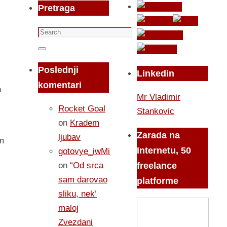
Pretraga
Search
for:
Search
Poslednji
Linkedin
komentari
h
Mr Vladimir
Rocket Goal
Stankovic
on
Kradem
Zarada na
ljubav
im
Internetu, 50
gotovye_iwMi
on
“Od srca
freelance
sam darovao
platforme
sliku, nek’
maloj
Zvezdani