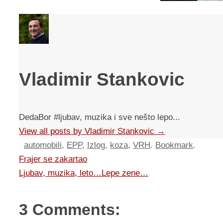
Vladimir Stankovic
DedaBor #ljubav, muzika i sve nešto lepo...
View all posts by Vladimir Stankovic
→
automobili
,
EPP
,
Izlog
,
koza
,
VRH
.
Bookmark
.
Frajer se zakartao
Ljubav, muzika, leto…Lepe zene…
3 Comments: