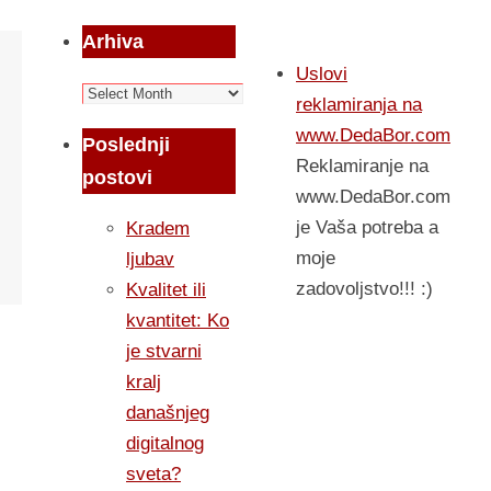
Arhiva
Uslovi
Arhiva
reklamiranja na
www.DedaBor.com
Poslednji
Reklamiranje na
postovi
www.DedaBor.com
je Vaša potreba a
Kradem
moje
ljubav
zadovoljstvo!!! :)
Kvalitet ili
kvantitet: Ko
je stvarni
kralj
današnjeg
digitalnog
sveta?