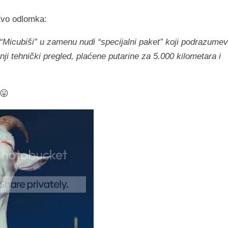
 Evo odlomka:
 “Micubiši” u zamenu nudi “specijalni paket” koji podrazume
ji tehnički pregled, plaćene putarine za 5.000 kilometara i
 😛