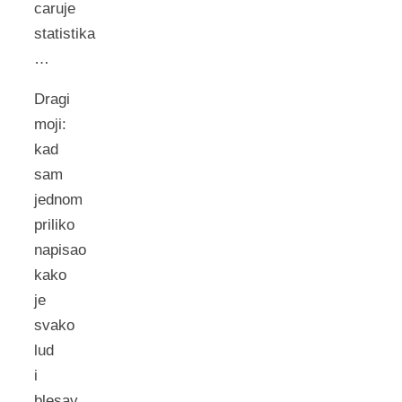
caruje
statistika
…
Dragi
moji:
kad
sam
jednom
priliko
napisao
kako
je
svako
lud
i
blesav