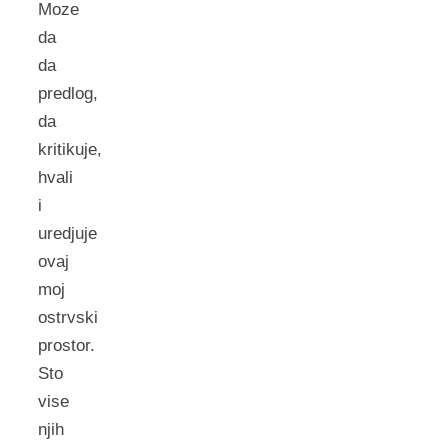
Moze
da
da
predlog,
da
kritikuje,
hvali
i
uredjuje
ovaj
moj
ostrvski
prostor.
Sto
vise
njih