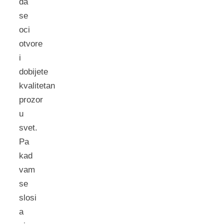
da
se
oci
otvore
i
dobijete
kvalitetan
prozor
u
svet.
Pa
kad
vam
se
slosi
a