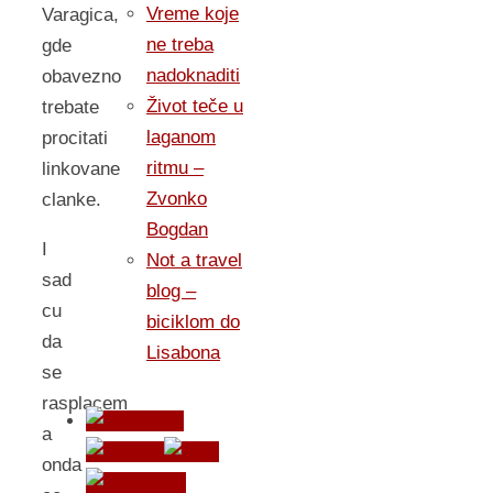
Vreme koje
Varagica,
ne treba
gde
nadoknaditi
obavezno
Život teče u
trebate
laganom
procitati
ritmu –
linkovane
Zvonko
clanke.
Bogdan
I
Not a travel
sad
blog –
cu
biciklom do
da
Lisabona
se
rasplacem
a
onda