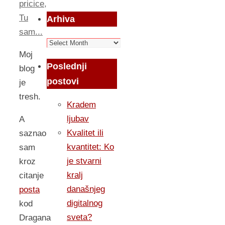
pricice
,
Tu
Arhiva
sam...
Arhiva
Moj
Poslednji
blog
postovi
je
tresh.
Kradem
ljubav
A
Kvalitet ili
saznao
kvantitet: Ko
sam
je stvarni
kroz
kralj
citanje
današnjeg
posta
digitalnog
kod
sveta?
Dragana