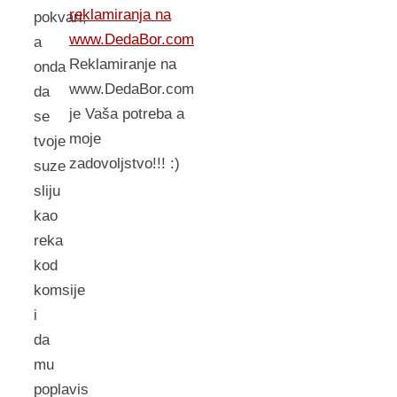
reklamiranja na
pokvari,
www.DedaBor.com
a
Reklamiranje na
onda
www.DedaBor.com
da
je Vaša potreba a
se
moje
tvoje
zadovoljstvo!!! :)
suze
sliju
kao
reka
kod
komsije
i
da
mu
poplavis