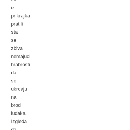
iz
prikrajka
pratili
sta
se
zbiva
nemajuci
hrabrosti
da
se
ukrcaju
na
brod
ludaka.
Izgleda
da