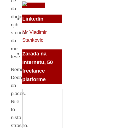
ce
da
dodje
Linkedin
njih
Mr Vladimir
stotinak
Stankovic
da
me
Zarada na
tese.
Internetu, 50
Nemoj
freelance
Deda
platforme
da
places.
Nije
to
nista
strasno.