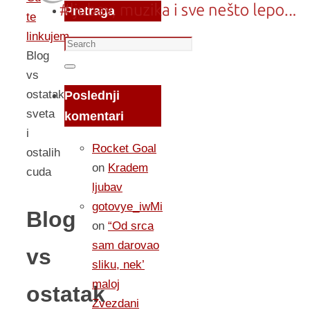
Pretraga
te
linkujem...
Search
Blog
for:
Search
vs
ostatak
Poslednji
sveta
komentari
i
Rocket Goal
ostalih
on
Kradem
cuda
ljubav
gotovye_iwMi
Blog
on
“Od srca
sam darovao
vs
sliku, nek’
maloj
ostatak
Zvezdani