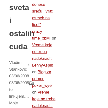
donese
sveta
sreću i vrati
osmeh na
i
lice!”
ostalih
crazy
time_xbMl
on
cuda
Vreme koje
ne treba
nadoknaditi
Vladimir
LennyAspib
Stankovic
on
Blog za
03/06/2008
primer
03/06/2008
Cu
poker_wyer
te
on
Vreme
linkujem...
,
koje ne treba
Moje
nadoknaditi