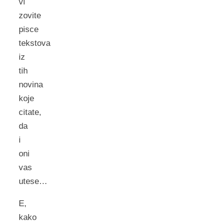
vi
zovite
pisce
tekstova
iz
tih
novina
koje
citate,
da
i
oni
vas
utese…
E,
kako