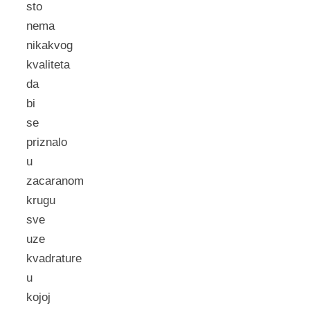
sto
nema
nikakvog
kvaliteta
da
bi
se
priznalo
u
zacaranom
krugu
sve
uze
kvadrature
u
kojoj