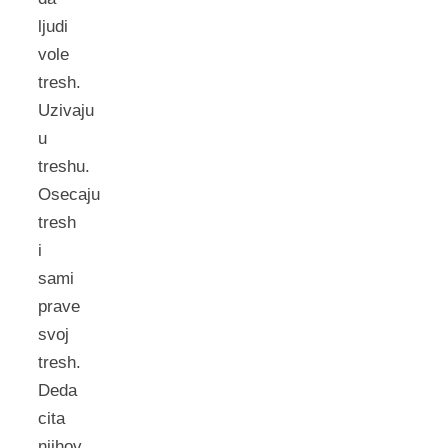
ljudi
vole
tresh.
Uzivaju
u
treshu.
Osecaju
tresh
i
sami
prave
svoj
tresh.
Deda
cita
njihov