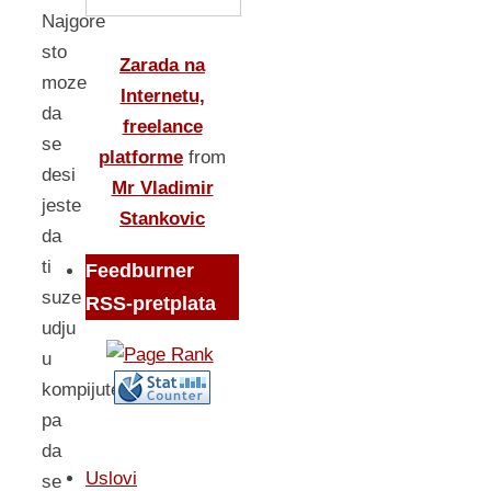
Najgore
sto
Zarada na
moze
Internetu,
da
freelance
se
platforme
from
desi
Mr Vladimir
jeste
Stankovic
da
ti
Feedburner
suze
RSS-pretplata
udju
u
kompijuter
pa
da
Uslovi
se