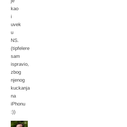
je
kao
i
uvek
u
NS.
(tipfelere
sam
ispravio,
zbog
njenog
kuckanja
na
iPhonu
:))