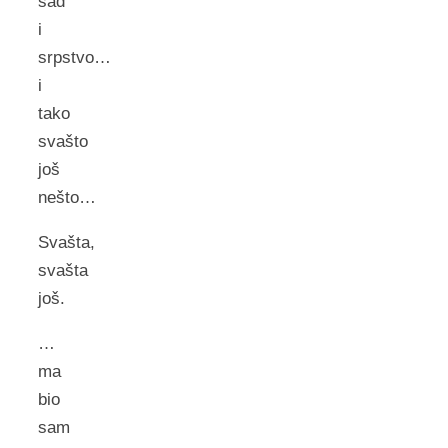
sad
i
srpstvo…
i
tako
svašto
još
nešto…
Svašta,
svašta
još.
…
ma
bio
sam