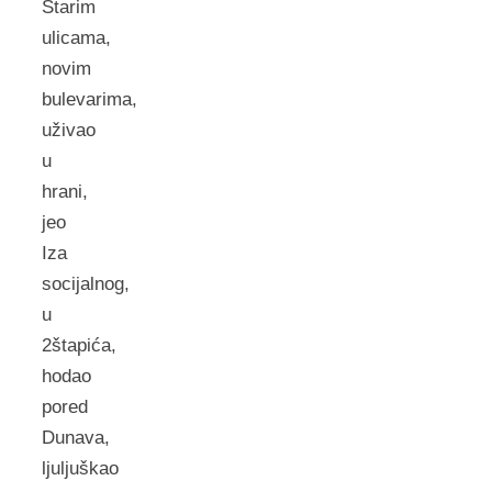
Starim
ulicama,
novim
bulevarima,
uživao
u
hrani,
jeo
Iza
socijalnog,
u
2štapića,
hodao
pored
Dunava,
ljuljuškao