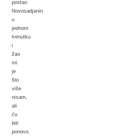
postao
Novosadjanin
u
jednom
trenutku
i
žao
mi
je
što
više
nisam,
ali
ću
biti
ponovo.