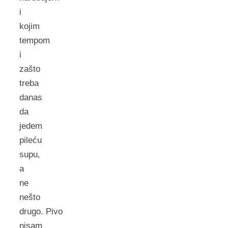
i
kojim
tempom
i
zašto
treba
danas
da
jedem
pileću
supu,
a
ne
nešto
drugo. Pivo
nisam