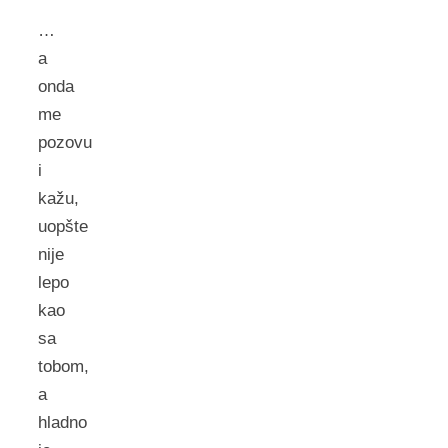
…
a
onda
me
pozovu
i
kažu,
uopšte
nije
lepo
kao
sa
tobom,
a
hladno