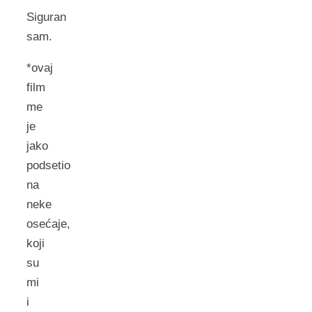
Siguran
sam.
*ovaj
film
me
je
jako
podsetio
na
neke
osećaje,
koji
su
mi
i