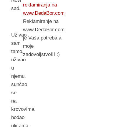
Novi
reklamiranja na
sad.
www.DedaBor.com
Reklamiranje na
www.DedaBor.com
Uživao
je Vaša potreba a
sam
moje
tamo,
zadovoljstvo!!! :)
uživao
u
njemu,
sunčao
se
na
krovovima,
hodao
ulicama.