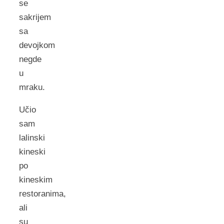
se
sakrijem
sa
devojkom
negde
u
mraku.
Učio
sam
lalinski
kineski
po
kineskim
restoranima,
ali
su