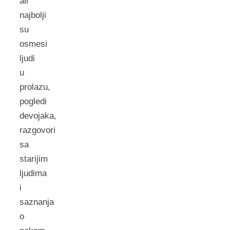
ali
najbolji
su
osmesi
ljudi
u
prolazu,
pogledi
devojaka,
razgovori
sa
starijim
ljudima
i
saznanja
o