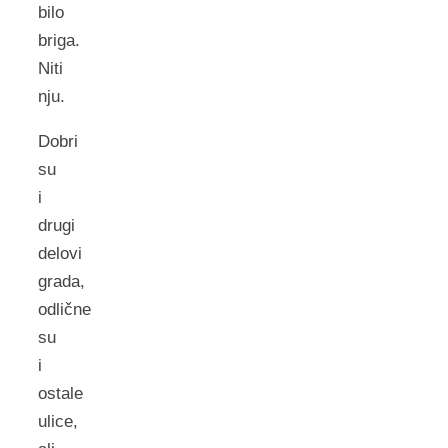
bilo
briga.
Niti
nju.
Dobri
su
i
drugi
delovi
grada,
odlične
su
i
ostale
ulice,