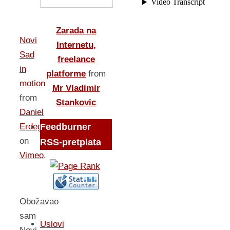
Zarada na
Novi
Internetu,
Sad
freelance
in
platforme
from
motion
Mr Vladimir
from
Stankovic
Daniel
Feedburner
Erdeg
on
RSS-pretplata
Vimeo
.
Obožavao
sam
Uslovi