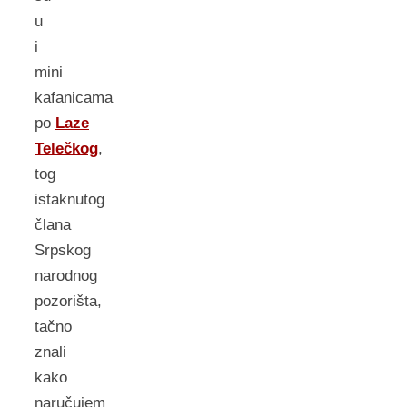
u
i
mini
kafanicama
po
Laze
Telečkog
,
tog
istaknutog
člana
Srpskog
narodnog
pozorišta,
tačno
znali
kako
naručujem