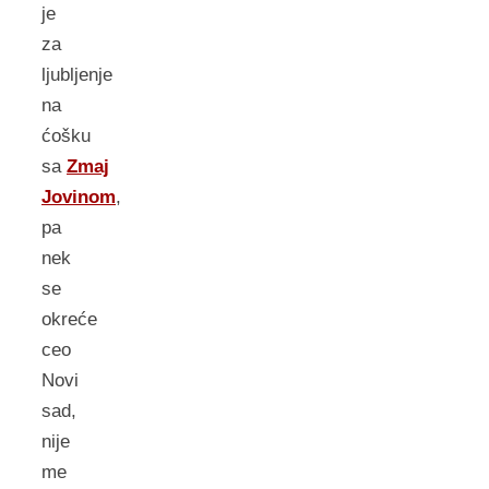
je
za
ljubljenje
na
ćošku
sa
Zmaj
Jovinom
,
pa
nek
se
okreće
ceo
Novi
sad,
nije
me