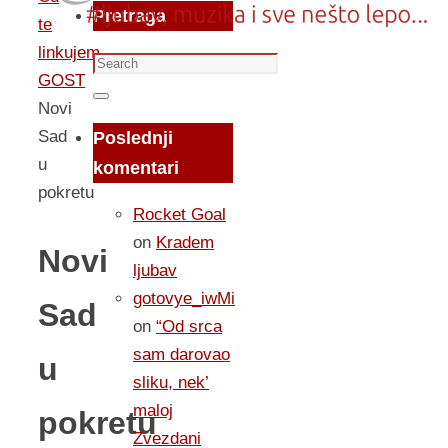
Pretraga
te
linkujem...
Search
GOST
for:
Search
Novi
Sad
Poslednji
u
komentari
pokretu
Rocket Goal
on
Kradem
Novi
ljubav
gotovye_iwMi
Sad
on
“Od srca
sam darovao
u
sliku, nek’
maloj
pokretu
Zvezdani