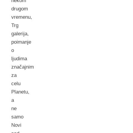
nekom
drugom
vremenu,
Trg
galerija,
poimanje
o
ljudima
značajnim
za
celu
Planetu,
a
ne
samo
Novi