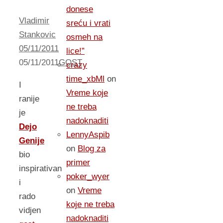
donese
Vladimir
sreću i vrati
Stankovic
osmeh na
05/11/2011
lice!”
05/11/2011
GOST
crazy
time_xbMl
on
I
Vreme koje
ranije
ne treba
je
nadoknaditi
Dejo
LennyAspib
Genije
on
Blog za
bio
primer
inspirativan
poker_wyer
i
on
Vreme
rado
koje ne treba
vidjen
nadoknaditi