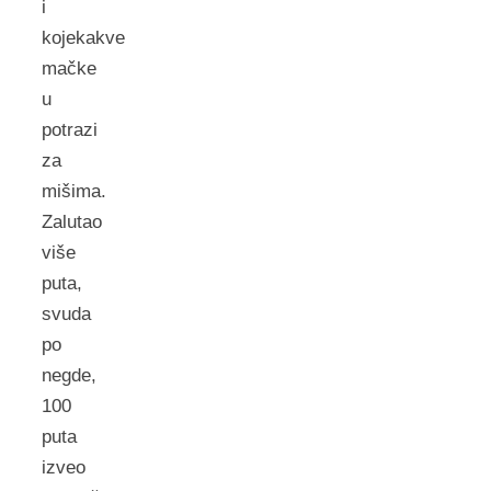
i
kojekakve
mačke
u
potrazi
za
mišima.
Zalutao
više
puta,
svuda
po
negde,
100
puta
izveo