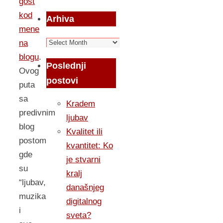
gost
kod
Arhiva
mene
Arhiva
na
blogu
.
Poslednji
Ovog
postovi
puta
sa
Kradem
predivnim
ljubav
blog
Kvalitet ili
postom
kvantitet: Ko
gde
je stvarni
su
kralj
“ljubav,
današnjeg
muzika
digitalnog
i
sveta?