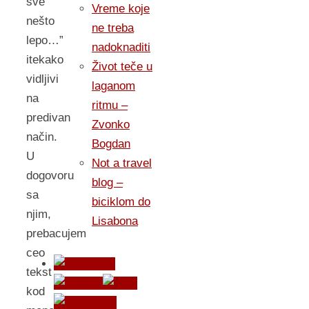
sve
Vreme koje
nešto
ne treba
lepo…”
nadoknaditi
itekako
Život teče u
vidljivi
laganom
na
ritmu –
predivan
Zvonko
način.
Bogdan
U
Not a travel
dogovoru
blog –
sa
biciklom do
njim,
Lisabona
prebacujem
ceo
tekst
kod