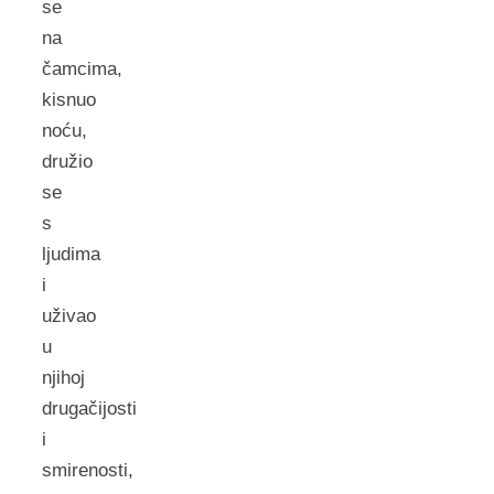
se
na
čamcima,
kisnuo
noću,
družio
se
s
ljudima
i
uživao
u
njihoj
drugačijosti
i
smirenosti,