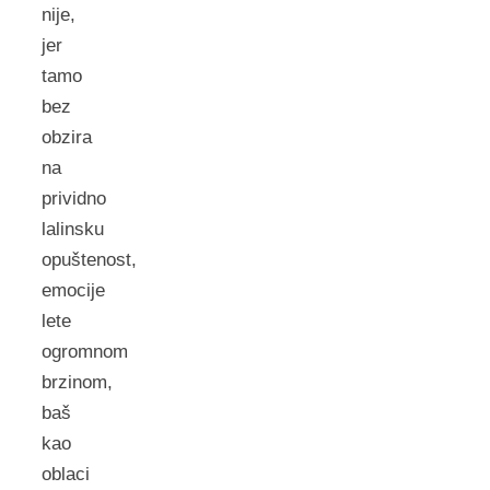
nije,
jer
tamo
bez
obzira
na
prividno
lalinsku
opuštenost,
emocije
lete
ogromnom
brzinom,
baš
kao
oblaci