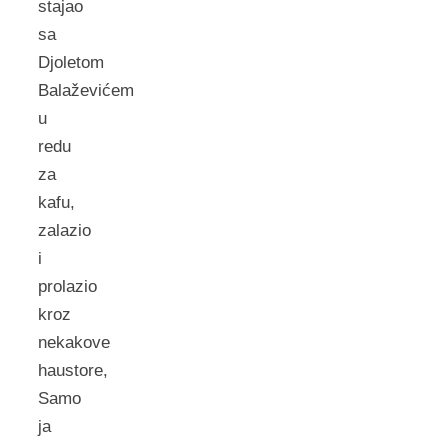
stajao
sa
Djoletom
Balaževićem
u
redu
za
kafu,
zalazio
i
prolazio
kroz
nekakove
haustore,
Samo
ja