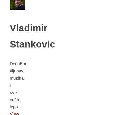
Vladimir
Stankovic
DedaBor
#ljubav,
muzika
i
sve
nešto
lepo...
View