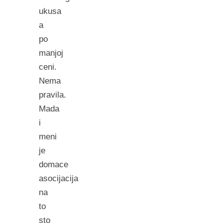
ukusa
a
po
manjoj
ceni.
Nema
pravila.
Mada
i
meni
je
domace
asocijacija
na
to
sto