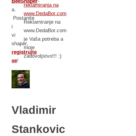
BeeShaper
-
reklamiranja na
a.
www.DedaBor.com
Postanite
Reklamiranje na
i
www.DedaBor.com
vi
je Vaša potreba a
shaper,
moje
registrujte
zadovoljstvo!!! :)
se
!
Vladimir
Stankovic