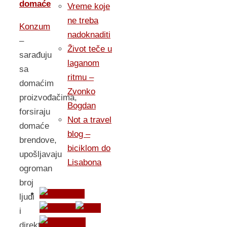
domaće
Vreme koje
ne treba
Konzum
nadoknaditi
–
Život teče u
sarađuju
laganom
sa
ritmu –
domaćim
Zvonko
proizvođačima,
Bogdan
forsiraju
Not a travel
domaće
blog –
brendove,
biciklom do
upošljavaju
Lisabona
ogroman
broj
ljudi
i
direktno