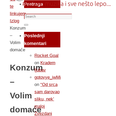
Pretraga
te
linkujem...
Search
Izlog
for:
Search
Konzum
–
Poslednji
Volim
komentari
domaće
Rocket Goal
on
Kradem
Konzum
ljubav
gotovye_iwMi
–
on
“Od srca
sam darovao
Volim
sliku, nek’
maloj
domaće
Zvezdani