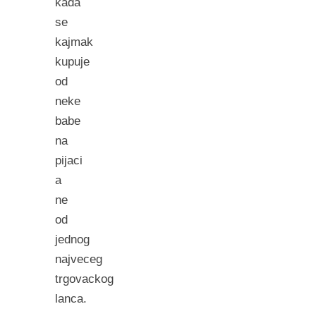
kada
se
kajmak
kupuje
od
neke
babe
na
pijaci
a
ne
od
jednog
najveceg
trgovackog
lanca.