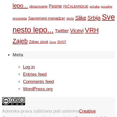
lepo...
Pesme
obrazovanje
PEČALBARENJE
pečalba
pozadine
Sve
Slike
Srbija
Savremeni menadzer
prosveta
skola
nesto lepo...
VRH
Vicevi
Twitter
Zajeb
Zdrav zivot
ZIVOT
Zena
Meta
Log in
Entries feed
Comments feed
WordPress.org
Autorska prava zaštićena pod uslovima
Creative