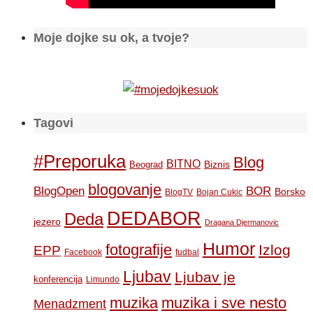
Moje dojke su ok, a tvoje?
Tagovi
#Preporuka
Blog
BITNO
Biznis
Beograd
blogovanje
BOR
BlogOpen
Borsko
BlogTV
Bojan Cukic
DEDABOR
Deda
jezero
Dragana Djermanovic
Humor
fotografije
Izlog
EPP
Facebook
fudbal
Ljubav
Ljubav je
konferencija
Limundo
muzika
muzika i sve nesto
Menadzment