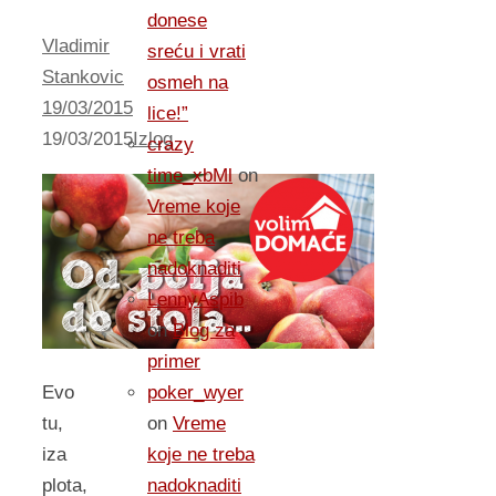
donese
Vladimir
sreću i vrati
Stankovic
osmeh na
19/03/2015
lice!”
19/03/2015
Izlog
crazy
time_xbMl
on
Vreme koje
ne treba
nadoknaditi
LennyAspib
on
Blog za
primer
poker_wyer
Evo
on
Vreme
tu,
koje ne treba
iza
nadoknaditi
plota,