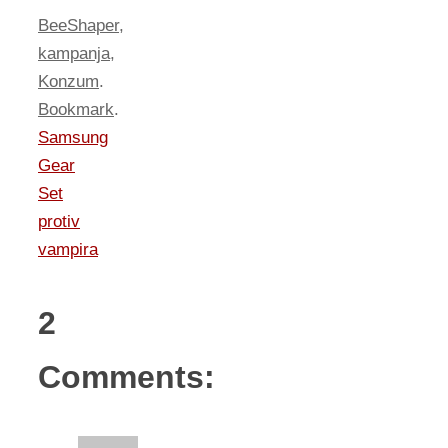
BeeShaper
,
kampanja
,
Konzum
.
Bookmark
.
Samsung
Gear
Set
protiv
vampira
2
Comments: