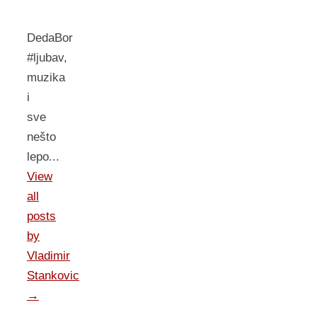
DedaBor
#ljubav,
muzika
i
sve
nešto
lepo...
View
all
posts
by
Vladimir
Stankovic
→