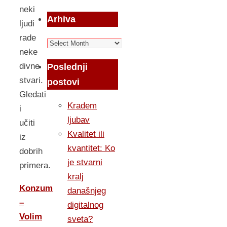
neki
Arhiva
ljudi
rade
Arhiva
neke
divne
Poslednji
stvari.
postovi
Gledati
Kradem
i
ljubav
učiti
Kvalitet ili
iz
kvantitet: Ko
dobrih
je stvarni
primera.
kralj
Konzum
današnjeg
–
digitalnog
Volim
sveta?