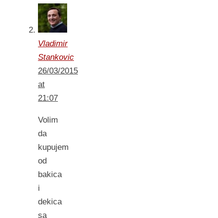
Vladimir
Stankovic
26/03/2015
at
21:07
Volim
da
kupujem
od
bakica
i
dekica
sa