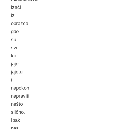
izaći
iz
obrazca
gde
su
svi
ko
jaje
jajetu
i
napokon
napraviti
nešto
slično.
Ipak
nas