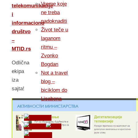
Vreme koje
telekomunikacije
ne treba
i
nadoknaditi
informaciono
Život teče u
društvo
laganom
–
ritmu –
MTID.rs
Zvonko
Odlična
Bogdan
ekipa
Not a travel
iza
blog –
sajta!
biciklom do
Lisabona