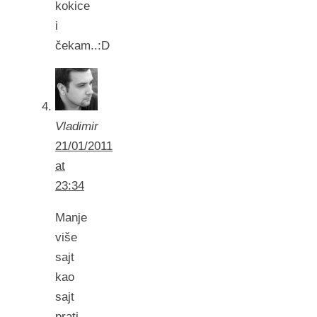
kokice
i
čekam..:D
Vladimir
21/01/2011
at
23:34
Manje
više
sajt
kao
sajt
prati