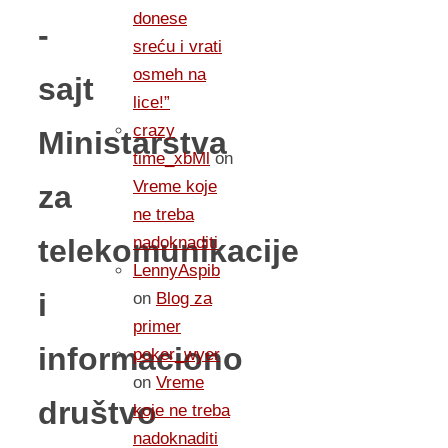
donese
-
sreću i vrati
osmeh na
sajt
lice!”
crazy
Ministarstva
time_xbMl
on
Vreme koje
za
ne treba
telekomunikacije
nadoknaditi
LennyAspib
i
on
Blog za
primer
informaciono
poker_wyer
on
Vreme
društvo
koje ne treba
nadoknaditi