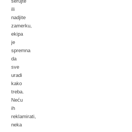
šerujte
ili
nadjite
zamerku,
ekipa
je
spremna
da
sve
uradi
kako
treba.
Neću
ih
reklamirati,
neka