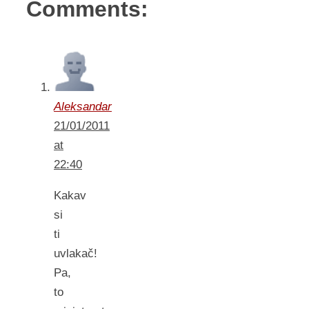
Comments:
Aleksandar
21/01/2011
at
22:40
Kakav
si
ti
uvlakač!
Pa,
to