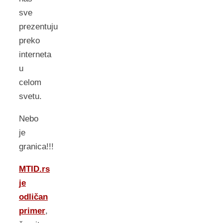
sve
prezentuju
preko
interneta
u
celom
svetu.
Nebo
je
granica!!!
MTID.rs
je
odličan
primer
,