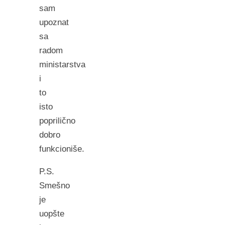
sam
upoznat
sa
radom
ministarstva
i
to
isto
poprilično
dobro
funkcioniše.
P.S.
Smešno
je
uopšte