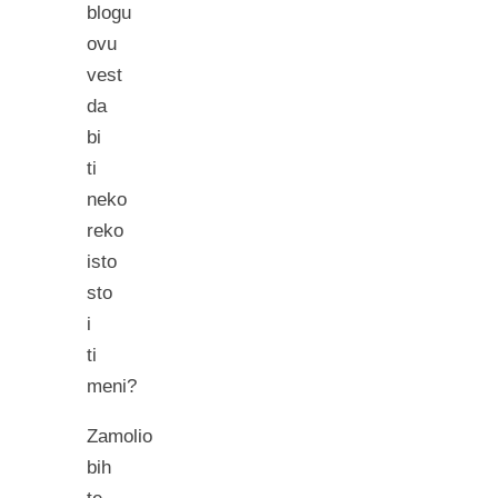
blogu
ovu
vest
da
bi
ti
neko
reko
isto
sto
i
ti
meni?
Zamolio
bih