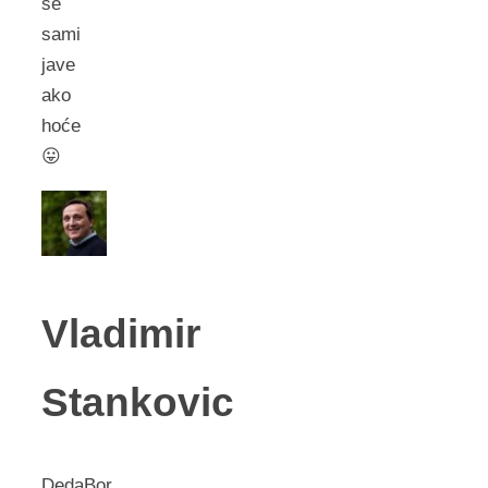
se
sami
jave
ako
hoće
😛
Vladimir
Stankovic
DedaBor