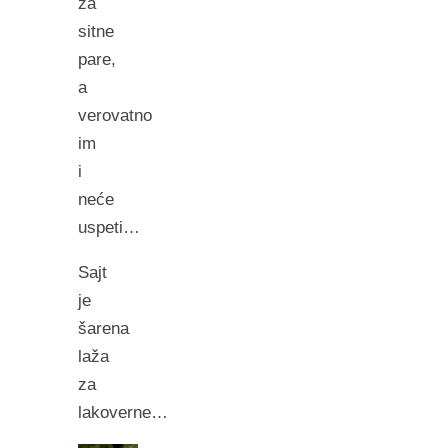
za
sitne
pare,
a
verovatno
im
i
neće
uspeti…
Sajt
je
šarena
laža
za
lakoverne…