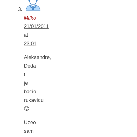
Milko
21/01/2011
at
23:01
Aleksandre,
Deda
ti
je
bacio
rukavicu
🙂
Uzeo
sam