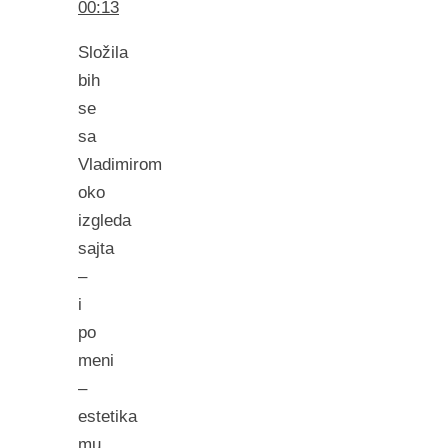
00:13
Složila
bih
se
sa
Vladimirom
oko
izgleda
sajta
–
i
po
meni
–
estetika
mu