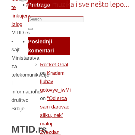
Pretraga
te
linkujem...
Search
Izlog
for:
Search
MTID.rs
-
Poslednji
sajt
komentari
Ministarstva
Rocket Goal
za
on
Kradem
telekomunikacije
ljubav
i
gotovye_iwMi
informaciono
on
“Od srca
društvo
sam darovao
Srbije
sliku, nek’
maloj
MTID.rs
Zvezdani