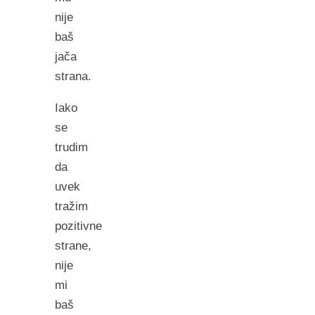
nije
baš
jača
strana.
Iako
se
trudim
da
uvek
tražim
pozitivne
strane,
nije
mi
baš