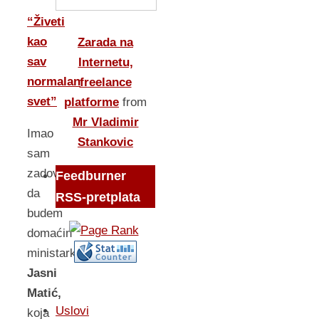
“Živeti
kao
Zarada na
sav
Internetu,
normalan
freelance
svet”
platforme
from
Mr Vladimir
Imao
Stankovic
sam
zadovoljstvo
Feedburner
da
RSS-pretplata
budem
domaćin
ministarki
Jasni
Matić,
Uslovi
koja