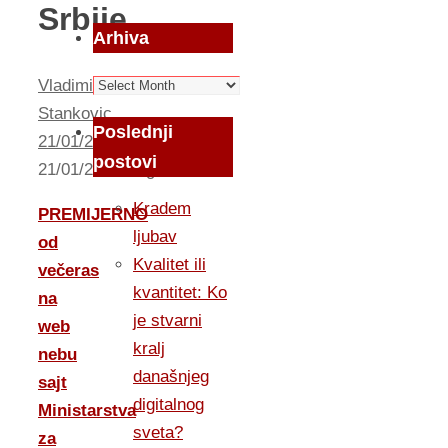
Srbije
Arhiva
Arhiva
Vladimir
Stankovic
Poslednji
21/01/2011
postovi
21/01/2011
Izlog
Kradem
PREMIJERNO
ljubav
od
Kvalitet ili
večeras
kvantitet: Ko
na
je stvarni
web
kralj
nebu
današnjeg
sajt
digitalnog
Ministarstva
sveta?
za