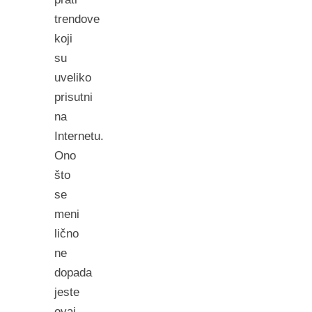
trendove
koji
su
uveliko
prisutni
na
Internetu.
Ono
što
se
meni
lično
ne
dopada
jeste
ovaj