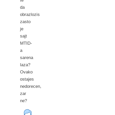
te
da
obrazlozis
zasto
je
sajt
MTID-
a
sarena
laza?
Ovako
ostajes
nedorecen,
zar
ne?