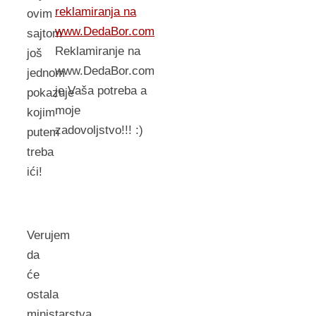
reklamiranja na
ovim
www.DedaBor.com
sajtom
Reklamiranje na
još
www.DedaBor.com
jednom
je Vaša potreba a
pokazuje
moje
kojim
zadovoljstvo!!! :)
putem
treba
ići!
Verujem
da
će
ostala
ministarstva