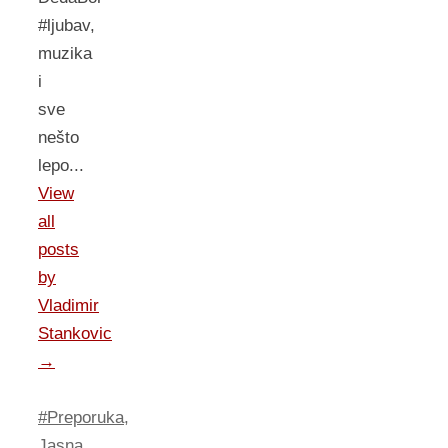
#ljubav,
muzika
i
sve
nešto
lepo...
View
all
posts
by
Vladimir
Stankovic
→
#Preporuka
,
Jasna