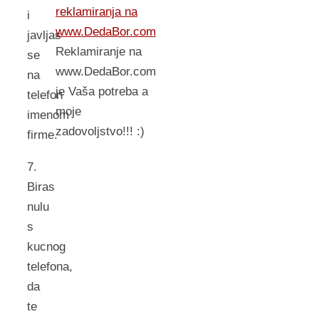
reklamiranja na
i
www.DedaBor.com
javljas
Reklamiranje na
se
www.DedaBor.com
na
je Vaša potreba a
telefon
moje
imenom
zadovoljstvo!!! :)
firme.
7.
Biras
nulu
s
kucnog
telefona,
da
te