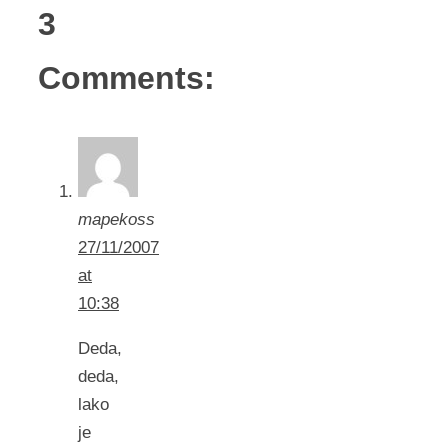
3
Comments:
mapekoss
27/11/2007
at
10:38
Deda,
deda,
lako
je