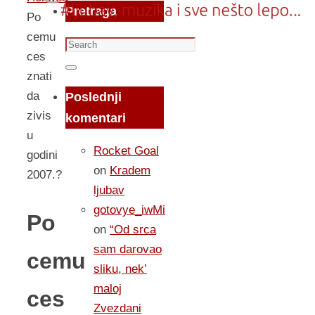
Pretraga
Po
cemu
Search
ces
for:
Search
znati
da
Poslednji
zivis
komentari
u
Rocket Goal
godini
on
Kradem
2007.?
ljubav
gotovye_iwMi
Po
on
“Od srca
sam darovao
cemu
sliku, nek’
maloj
ces
Zvezdani