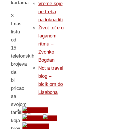
kartama.
Vreme koje
ne treba
3.
nadoknaditi
Imas
Život teče u
listu
laganom
od
ritmu –
15
Zvonko
telefonskih
Bogdan
brojeva
Not a travel
da
blog –
bi
biciklom do
pricao
Lisabona
sa
svojom
familijom,
koja
broji