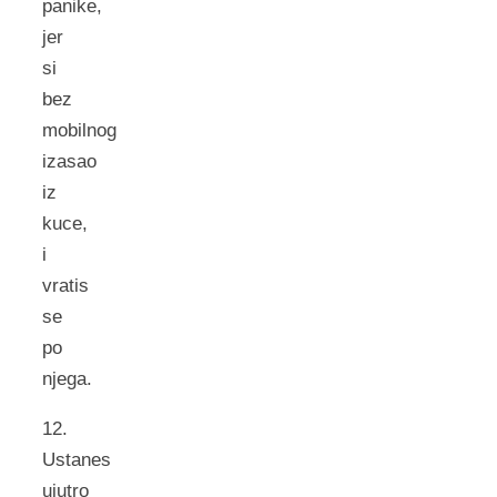
panike,
jer
si
bez
mobilnog
izasao
iz
kuce,
i
vratis
se
po
njega.
12.
Ustanes
ujutro