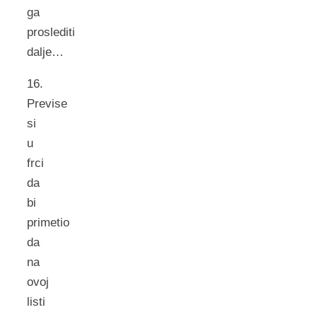
ga
proslediti
dalje…
16.
Previse
si
u
frci
da
bi
primetio
da
na
ovoj
listi