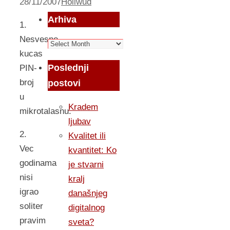
28/11/2007
Holiwud
Arhiva
1.
Nesvesno
Arhiva
kucas
Poslednji
PIN-
broj
postovi
u
Kradem
mikrotalasnu.
ljubav
2.
Kvalitet ili
Vec
kvantitet: Ko
godinama
je stvarni
nisi
kralj
igrao
današnjeg
soliter
digitalnog
pravim
sveta?