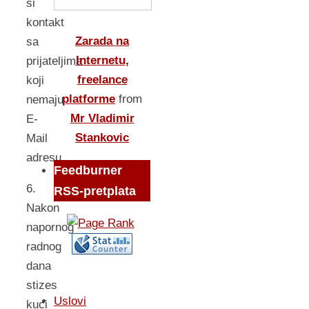
si
kontakt
Zarada na
sa
Internetu,
prijateljima
freelance
koji
platforme
from
nemaju
Mr Vladimir
E-
Stankovic
Mail
adresu.
Feedburner
6.
RSS-pretplata
Nakon
napornog
radnog
dana
stizes
Uslovi
kuci