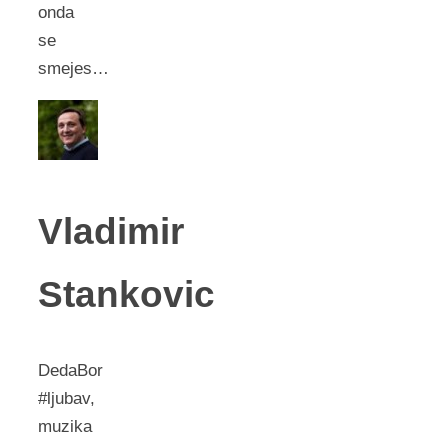
onda
se
smejes…
Vladimir
Stankovic
DedaBor
#ljubav,
muzika