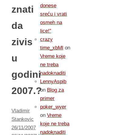
donese
znati
sreću i vrati
osmeh na
da
lice!”
zivis
crazy
time_xbMl
on
u
Vreme koje
ne treba
godini
nadoknaditi
LennyAspib
2007.?
on
Blog za
primer
poker_wyer
Vladimir
on
Vreme
Stankovic
koje ne treba
26/11/2007
nadoknaditi