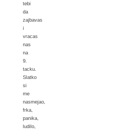
tebi
da
zajbavas
i
vracas
nas
na
9.
tacku.
Slatko
si
me
nasmejao,
frka,
panika,
ludilo,