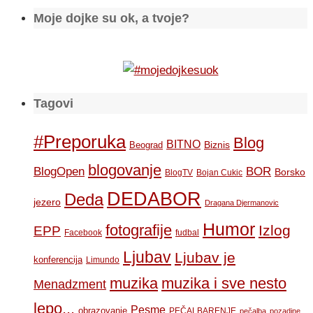
Moje dojke su ok, a tvoje?
Tagovi
#Preporuka
Blog
BITNO
Biznis
Beograd
blogovanje
BOR
BlogOpen
Borsko
BlogTV
Bojan Cukic
DEDABOR
Deda
jezero
Dragana Djermanovic
Humor
fotografije
Izlog
EPP
Facebook
fudbal
Ljubav
Ljubav je
konferencija
Limundo
muzika
muzika i sve nesto
Menadzment
lepo...
Pesme
obrazovanje
PEČALBARENJE
pečalba
pozadine