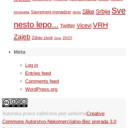
Sve
Slike
Srbija
Savremeni menadzer
prosveta
skola
nesto lepo...
VRH
Vicevi
Twitter
Zajeb
Zdrav zivot
ZIVOT
Zena
Meta
Log in
Entries feed
Comments feed
WordPress.org
Autorska prava zaštićena pod uslovima
Creative
Commons Autorstvo-Nekomercijalno-Bez prerada 3.0