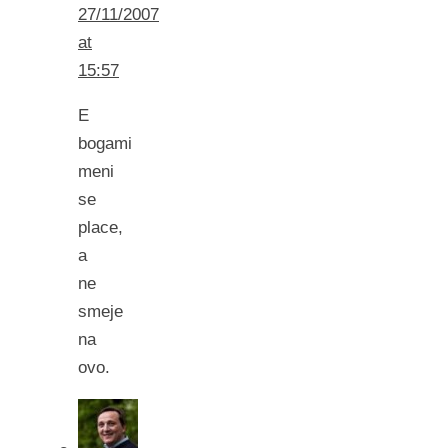
27/11/2007
at
15:57
E
bogami
meni
se
place,
a
ne
smeje
na
ovo.