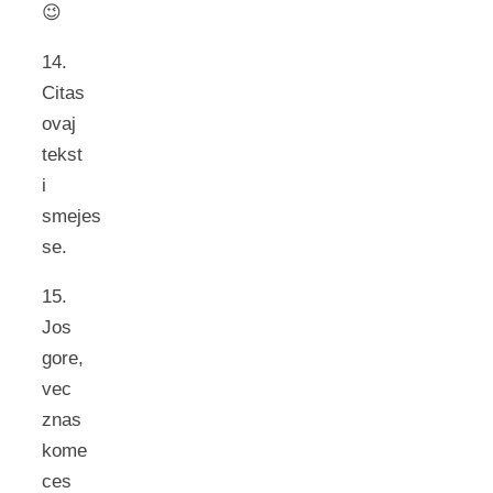
😉
14.
Citas
ovaj
tekst
i
smejes
se.
15.
Jos
gore,
vec
znas
kome
ces