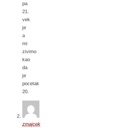
pa
21.
vek
je
a
mi
zivimo
kao
da
je
pocetak
20.
zmajcek