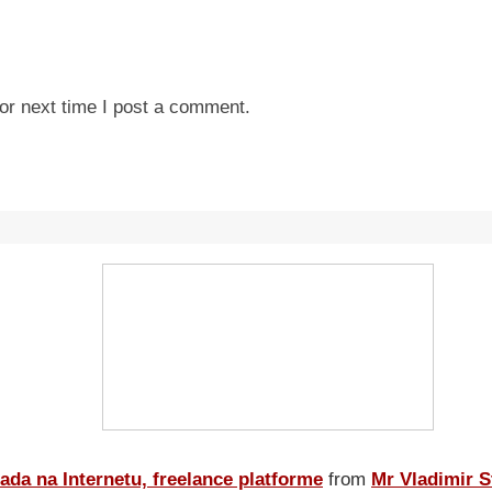
or next time I post a comment.
ada na Internetu, freelance platforme
from
Mr Vladimir S