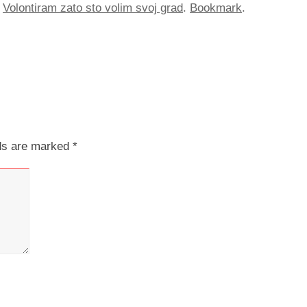
,
Volontiram zato sto volim svoj grad
.
Bookmark
.
lds are marked
*