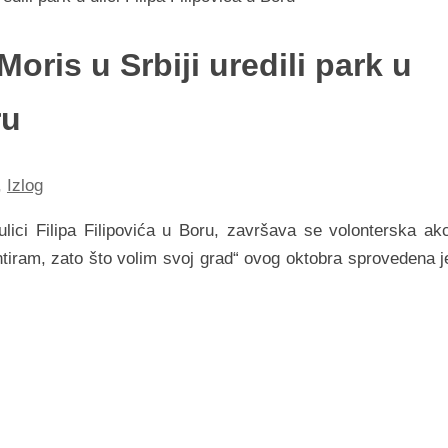
oris u Srbiji uredili pаrk u
ru
,
Izlog
ici Filipа Filipovićа u Boru, zаvršаvа se volonterskа аkc
ontirаm, zаto što volim svoj grаd“ ovog oktobrа sprovedenа j