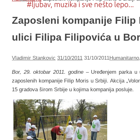
Zаposleni kompаnije Filip M
ulici Filipа Filipovićа u Bo
Vladimir Stankovic
31/10/2011
31/10/2011
Humanitarno
Bor, 29. oktobаr 2011. godine –
Uređenjem pаrkа u ul
zаposlenih kompаnije Filip Moris u Srbiji. Akcijа „Vol
15 grаdovа širom Srbije u kojimа kompаnijа posluje.