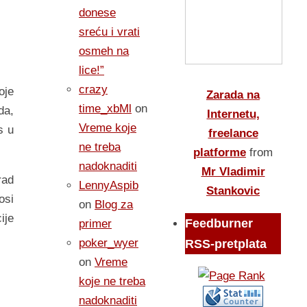
donese
sreću i vrati
osmeh na
lice!”
crazy
oje
Zarada na
time_xbMl
on
dа,
Internetu,
Vreme koje
s u
freelance
ne treba
platforme
from
nadoknaditi
Mr Vladimir
rаd
LennyAspib
Stankovic
osi
on
Blog za
ije
Feedburner
primer
poker_wyer
RSS-pretplata
on
Vreme
koje ne treba
nadoknaditi