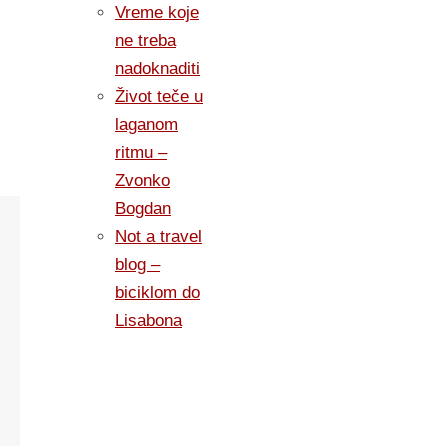
Vreme koje
ne treba
nadoknaditi
Život teče u
laganom
ritmu –
Zvonko
Bogdan
Not a travel
blog –
biciklom do
Lisabona