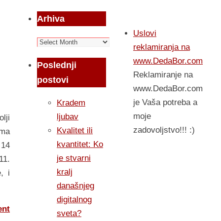
Arhiva
Uslovi
Arhiva
reklamiranja na
www.DedaBor.com
Poslednji
Reklamiranje na
postovi
www.DedaBor.com
je Vaša potreba a
Kradem
moje
ljubav
lji
zadovoljstvo!!! :)
Kvalitet ili
imа
kvantitet: Ko
 14
je stvarni
11.
kralj
, i
današnjeg
digitalnog
ent
sveta?