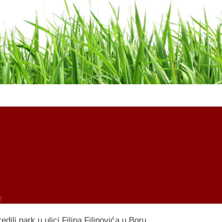
dili pаrk u ulici Filipа Filipovićа u Boru