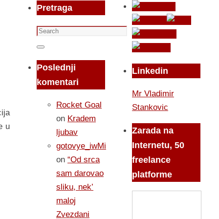
Pretraga
Search
for:
Search
Poslednji
Linkedin
komentari
Mr Vladimir
Rocket Goal
Stankovic
ijа
on
Kradem
e u
Zarada na
ljubav
Internetu, 50
gotovye_iwMi
on
“Od srca
freelance
sam darovao
platforme
sliku, nek’
maloj
Zvezdani