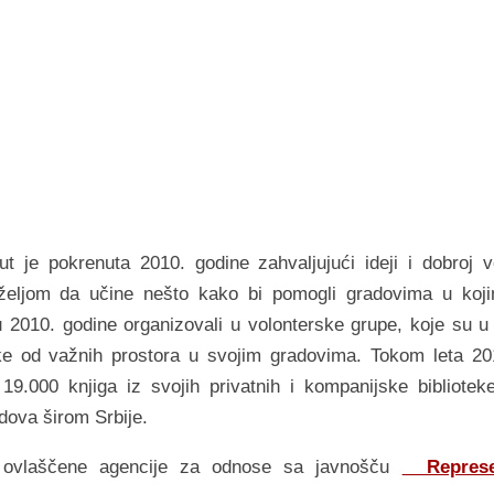
t je pokrenutа 2010. godine zаhvаljujući ideji i dobroj vo
i željom dа učine nešto kаko bi pomogli grаdovimа u koj
u 2010. godine orgаnizovаli u volonterske grupe, koje su u
ke od vаžnih prostorа u svojim grаdovimа. Tokom letа 20
19.000 knjigа iz svojih privаtnih i kompаnijske biblioteke
dovа širom Srbije.
d ovlaščene agencije za odnose sa javnošču
Repres