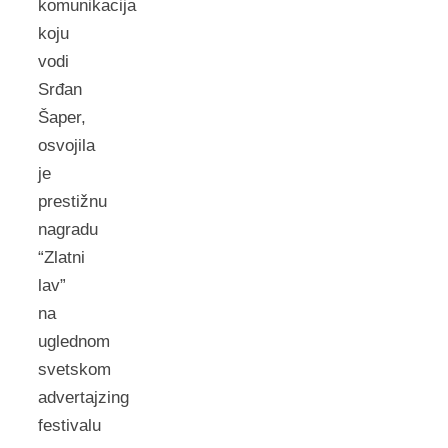
komunikacija
koju
vodi
Srđan
Šaper,
osvojila
je
prestižnu
nagradu
“Zlatni
lav”
na
uglednom
svetskom
advertajzing
festivalu