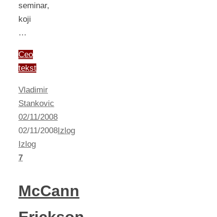
seminar,
koji
…
Ceo
tekst
Vladimir
Stankovic
02/11/2008
02/11/2008
Izlog
Izlog
7
McCann