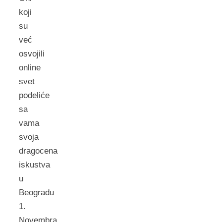
koji
su
već
osvojili
online
svet
podeliće
sa
vama
svoja
dragocena
iskustva
u
Beogradu
1.
Novembra