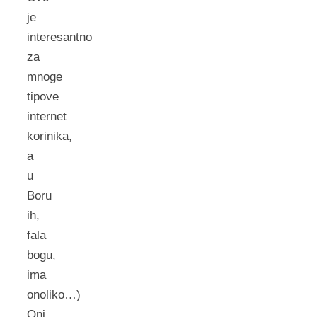
je
interesantno
za
mnoge
tipove
internet
korinika,
a
u
Boru
ih,
fala
bogu,
ima
onoliko…)
Oni