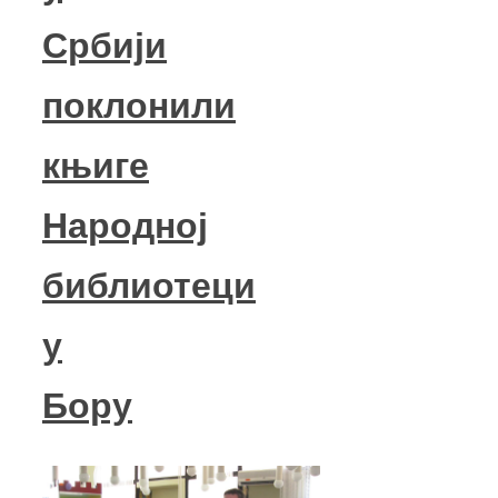
Србији
поклонили
књиге
Народној
библиотеци
у
Бору