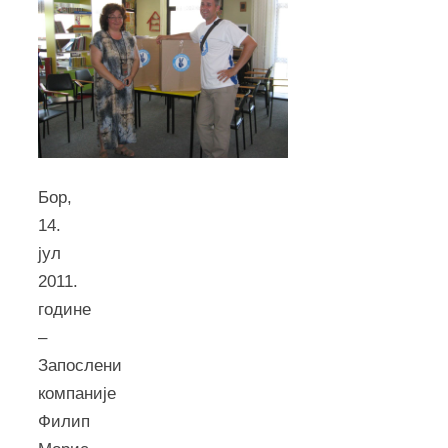
Бор,
14.
јул
2011.
године
–
Запослени
компаније
Филип