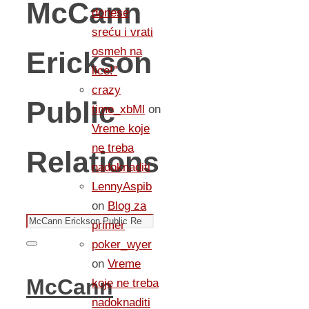
McCann
donese
sreću i vrati
osmeh na
Erickson
lice!”
crazy
Public
time_xbMl
on
Vreme koje
ne treba
Relations
nadoknaditi
LennyAspib
on
Blog za
Search
primer
for:
poker_wyer
Search
on
Vreme
McCann
koje ne treba
nadoknaditi