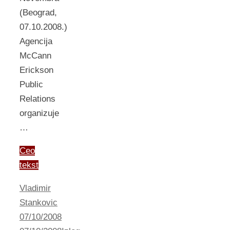
(Beograd,
07.10.2008.)
Agencija
McCann
Erickson
Public
Relations
organizuje
…
Ceo
tekst
Vladimir
Stankovic
07/10/2008