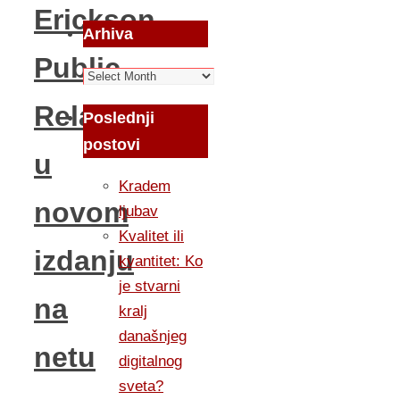
Erickson
Arhiva
Public
Arhiva
Relations
Poslednji
postovi
u
Kradem
novom
ljubav
Kvalitet ili
izdanju
kvantitet: Ko
je stvarni
na
kralj
današnjeg
netu
digitalnog
sveta?