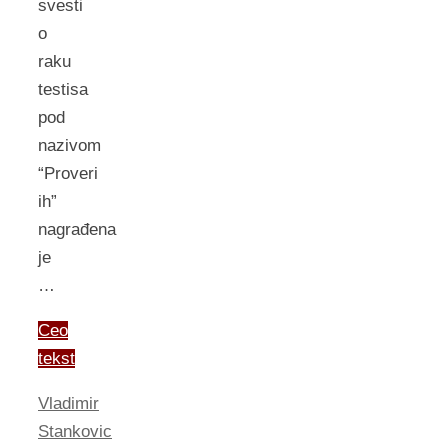
svesti
o
raku
testisa
pod
nazivom
“Proveri
ih”
nagrađena
je
…
Ceo
tekst
Vladimir
Stankovic