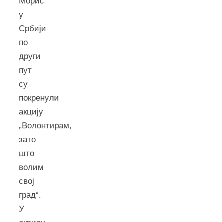
Морис
у
Србији
по
други
пут
су
покренули
акцију
„Волонтирам,
зато
што
волим
свој
град“.
У