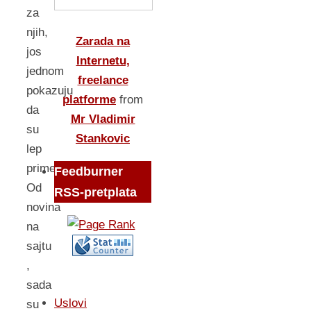
za
njih,
Zarada na
jos
Internetu,
jednom
freelance
pokazuju
platforme
from
da
Mr Vladimir
su
Stankovic
lep
primer!
Feedburner
Od
RSS-pretplata
novina
na
sajtu
,
sada
Uslovi
su