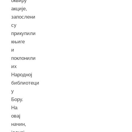
оквиру
акције,
запослени
су
прикупили
књиге
и
поклонили
их
Народној
библиотеци
у
Бору.
На
овај
начин,