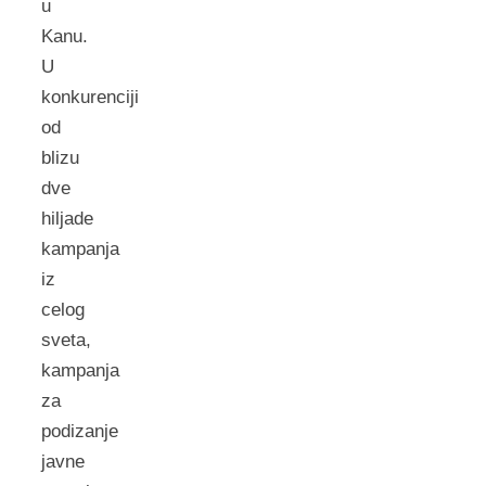
u
Kanu.
U
konkurenciji
od
blizu
dve
hiljade
kampanja
iz
celog
sveta,
kampanja
za
podizanje
javne