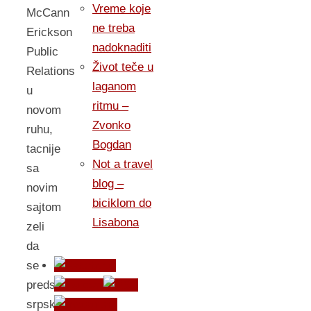
Vreme koje
McCann
ne treba
Erickson
nadoknaditi
Public
Život teče u
Relations
laganom
u
ritmu –
novom
Zvonko
ruhu,
Bogdan
tacnije
Not a travel
sa
blog –
novim
biciklom do
sajtom
Lisabona
zeli
da
se
predstavi
srpskoj