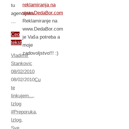
reklamiranja na
tu
www.DedaBor.com
agencijska
Reklamiranje na
…
www.DedaBor.com
Ceo
je Vaša potreba a
tekst
moje
zadovoljstvo!!! :)
Vladimir
Stankovic
08/02/2010
08/02/2010
Cu
te
linkujem...
,
Izlog
#Preporuka
,
Izlog
,
Sve