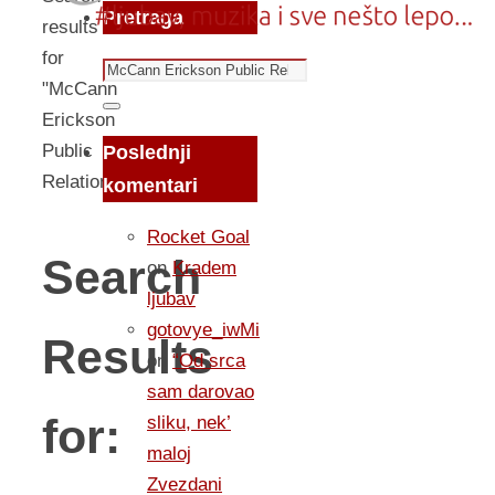
Pretraga
results
for
Search
"McCann
for:
Search
Erickson
Public
Poslednji
Relations"
komentari
Rocket Goal
Search
on
Kradem
ljubav
gotovye_iwMi
Results
on
“Od srca
sam darovao
for:
sliku, nek’
maloj
Zvezdani