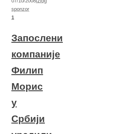
07/10/2008
Izlog
sponzor
1
Запослени
компаније
Филип
Морис
у
Србији