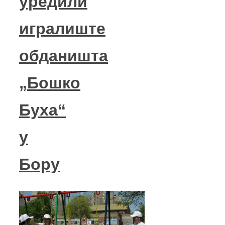
уредили
игралиште
обданишта
„Бошко
Буха“
у
Бору