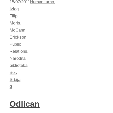
15/07/2011
Humanitarno
,
Izlog
Filip
Moris
,
McCann
Erickson
Public
Relations
,
Narodna
biblioteka
Bor
,
Srbija
0
Odlican