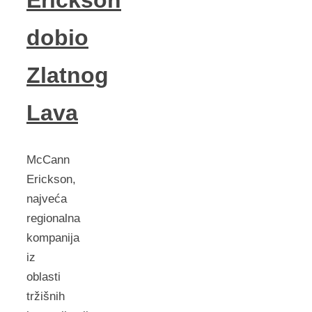
Erickson
dobio
Zlatnog
Lava
McCann
Erickson,
najveća
regionalna
kompanija
iz
oblasti
tržišnih