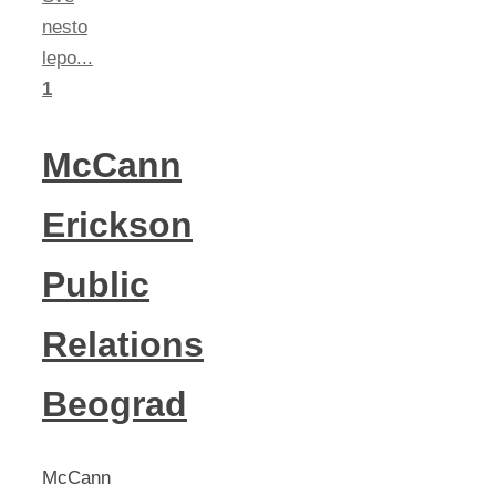
nesto
lepo...
1
McCann
Erickson
Public
Relations
Beograd
McCann