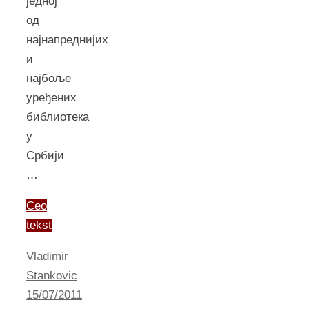
једној
од
најнапреднијих
и
најбоље
уређених
библиотека
у
Србији
…
Ceo
tekst
Vladimir
Stankovic
15/07/2011