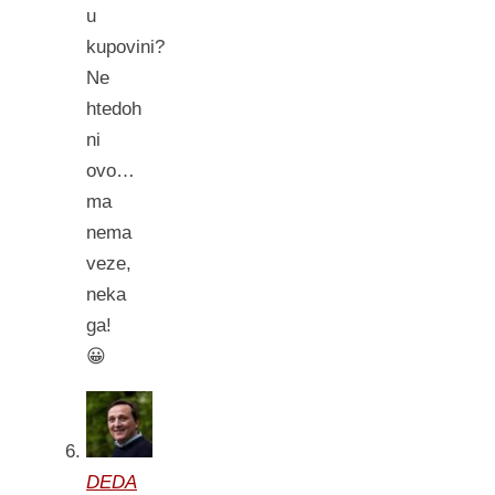
u
kupovini?
Ne
htedoh
ni
ovo…
ma
nema
veze,
neka
ga!
😀
DEDA