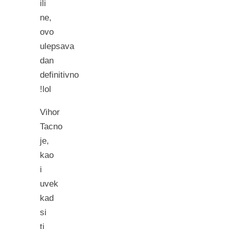
ili
ne,
ovo
ulepsava
dan
definitivno
!lol
Vihor
Tacno
je,
kao
i
uvek
kad
si
ti