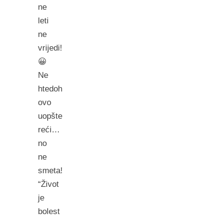
ne
leti
ne
vrijedi!
😀
Ne
htedoh
ovo
uopšte
reći…
no
ne
smeta!
“Život
je
bolest