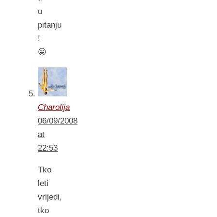
u
pitanju
!
😛
Charolija
06/09/2008
at
22:53
Tko
leti
vrijedi,
tko