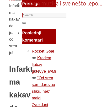
Pretraga
Infarkt…
ma
Search
kakav
for:
Search
da
je,
Poslednji
od
komentari
srca
Rocket Goal
je!
on
Kradem
ljubav
Infarkt…
gotovye_iwMi
on
“Od srca
ma
sam darovao
sliku, nek’
kakav
maloj
Zvezdani