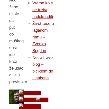
Ako
Vreme koje
žene
ne treba
misle
nadoknaditi
da
Život teče u
put
laganom
do
ritmu –
muškog
Zvonko
srca
Bogdan
ide
Not a travel
kroz
blog –
želudac,
biciklom do
ciljaju
Lisabona
previsoko.