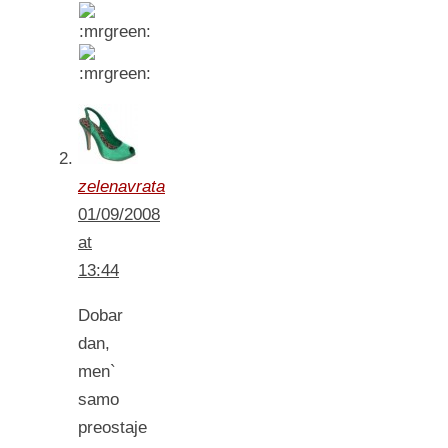
zelenavrata
01/09/2008
at
13:44
Dobar
dan,
men`
samo
preostaje