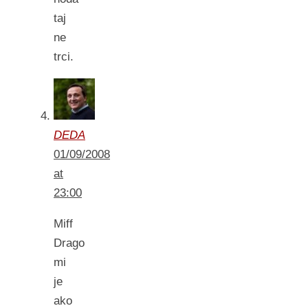
taj
ne
trci.
DEDA
01/09/2008
at
23:00
Miff
Drago
mi
je
ako