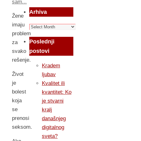
sam...
Arhiva
Žene
imaju
Arhiva
problem
Poslednji
za
postovi
svako
rešenje.
Kradem
Život
ljubav
je
Kvalitet ili
bolest
kvantitet: Ko
koja
je stvarni
se
kralj
prenosi
današnjeg
seksom.
digitalnog
sveta?