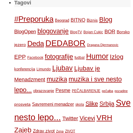
Tagovi
#Preporuka
Blog
BITNO
Biznis
Beograd
blogovanje
BOR
BlogOpen
Borsko
BlogTV
Bojan Cukic
DEDABOR
Deda
jezero
Dragana Djermanovic
Humor
fotografije
Izlog
EPP
Facebook
fudbal
Ljubav
Ljubav je
konferencija
Limundo
muzika
muzika i sve nesto
Menadzment
lepo...
Pesme
obrazovanje
PEČALBARENJE
pečalba
pozadine
Sve
Slike
Srbija
Savremeni menadzer
prosveta
skola
nesto lepo...
VRH
Vicevi
Twitter
Zajeb
Zdrav zivot
ZIVOT
Zena