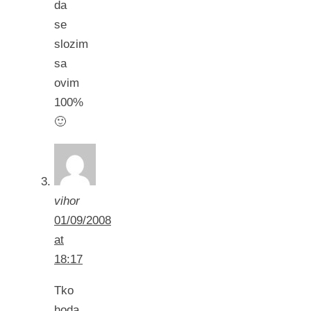
da
se
slozim
sa
ovim
100%
🙂
vihor
01/09/2008
at
18:17
Tko
hoda