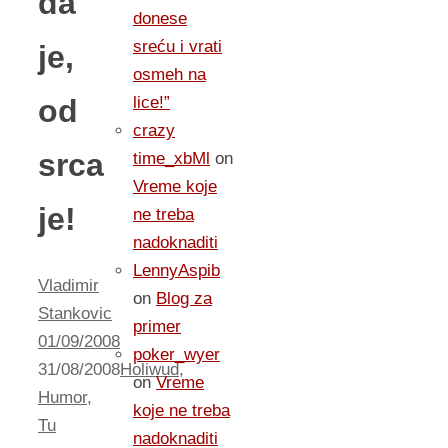
da
donese
sreću i vrati
je,
osmeh na
od
lice!”
crazy
srca
time_xbMl
on
Vreme koje
je!
ne treba
nadoknaditi
LennyAspib
Vladimir
on
Blog za
Stankovic
primer
01/09/2008
poker_wyer
31/08/2008
Holiwud
,
on
Vreme
Humor
,
koje ne treba
Tu
nadoknaditi