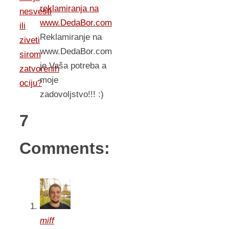
reklamiranja na
nesvesti
www.DedaBor.com
ili
Reklamiranje na
ziveti
www.DedaBor.com
sirom
je Vaša potreba a
zatvorenih
moje
ociju?
zadovoljstvo!!! :)
7
Comments:
miff