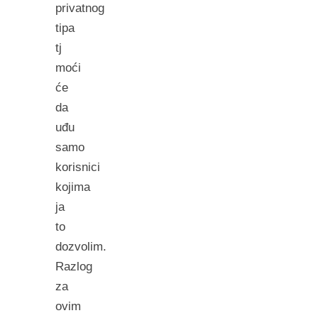
privatnog
tipa
tj
moći
će
da
uđu
samo
korisnici
kojima
ja
to
dozvolim.
Razlog
za
ovim