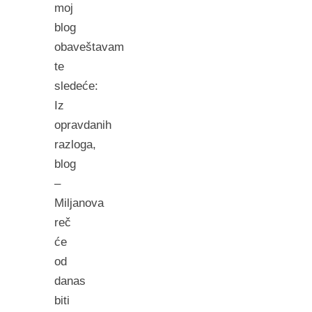
moj
blog
obaveštavam
te
sledeće:
Iz
opravdanih
razloga,
blog
–
Miljanova
reč
će
od
danas
biti