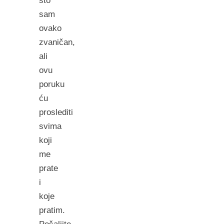
što
sam
ovako
zvaničan,
ali
ovu
poruku
ću
proslediti
svima
koji
me
prate
i
koje
pratim.