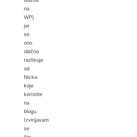
ulazite
na
WP)
jer
se
ono
obično
razlikuje
od
Nicka
koje
koristite
na
blogu.
Izvinjavam
se