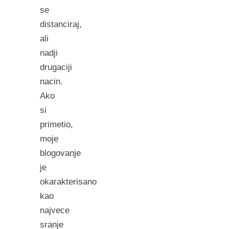
se
distanciraj,
ali
nadji
drugaciji
nacin.
Ako
si
primetio,
moje
blogovanje
je
okarakterisano
kao
najvece
sranje