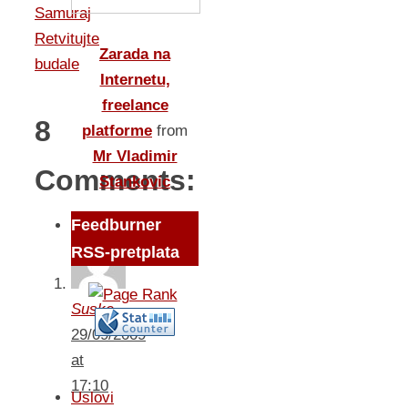
Samuraj
Retvitujte
Zarada na
budale
Internetu,
freelance
8
platforme
from
Mr Vladimir
Comments:
Stankovic
Feedburner
RSS-pretplata
Suske
29/09/2009
at
17:10
Uslovi