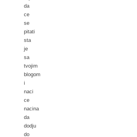
da
ce
se
pitati
sta
je
sa
tvojim
blogom
i
naci
ce
nacina
da
dodju
do