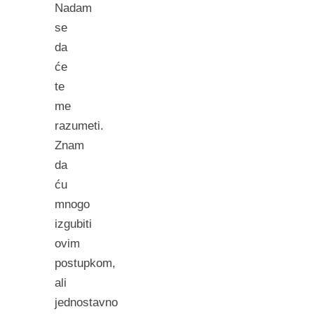
Nadam
se
da
će
te
me
razumeti.
Znam
da
ću
mnogo
izgubiti
ovim
postupkom,
ali
jednostavno