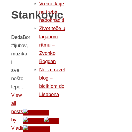
Vreme koje
Stankovic
ne treba
nadoknaditi
Život teče u
laganom
DedaBor
ritmu –
#ljubav,
Zvonko
muzika
Bogdan
i
Not a travel
sve
blog –
nešto
biciklom do
lepo...
Lisabona
View
all
posts
by
Vladimir