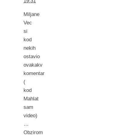
19:31
Miljane
Vec
si
kod
nekih
ostavio
ovakakv
komentar
(
kod
Mahlat
sam
video)
…
Obzirom