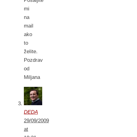
Pošaljite
mi
na
mail
ako
to
želite.
Pozdrav
od
Miljana
DEDA
29/09/2009
at