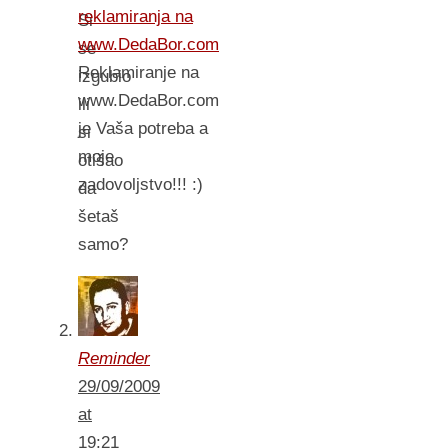
reklamiranja na
Si
www.DedaBor.com
se
Reklamiranje na
izgubio
www.DedaBor.com
ili
je Vaša potreba a
si
moje
otišao
zadovoljstvo!!! :)
da
šetaš
samo?
Reminder
29/09/2009
at
19:21