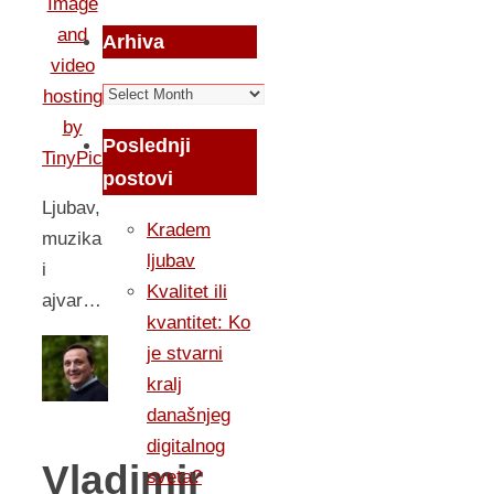
Arhiva
Arhiva
Poslednji
postovi
Ljubav,
Kradem
muzika
ljubav
i
Kvalitet ili
ajvar…
kvantitet: Ko
je stvarni
kralj
današnjeg
digitalnog
Vladimir
sveta?