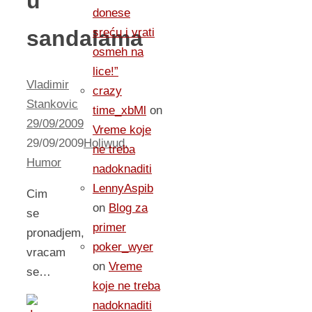
u
donese
sandalama
sreću i vrati
osmeh na
lice!”
Vladimir
crazy
Stankovic
time_xbMl
on
29/09/2009
Vreme koje
29/09/2009
Holiwud
,
ne treba
Humor
nadoknaditi
LennyAspib
Cim
on
Blog za
se
primer
pronadjem,
poker_wyer
vracam
on
Vreme
se…
koje ne treba
nadoknaditi