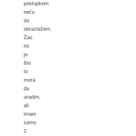
postupkom
neću
da
obrazlažem.
Žao
mi
je
što
to
mora
da
uradim,
ali
imam
samo
2