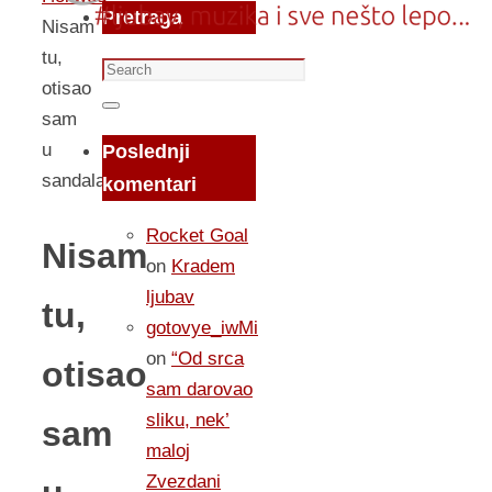
Pretraga
Nisam
tu,
Search
otisao
for:
Search
sam
u
Poslednji
sandalama
komentari
Rocket Goal
Nisam
on
Kradem
ljubav
tu,
gotovye_iwMi
on
“Od srca
otisao
sam darovao
sliku, nek’
sam
maloj
Zvezdani