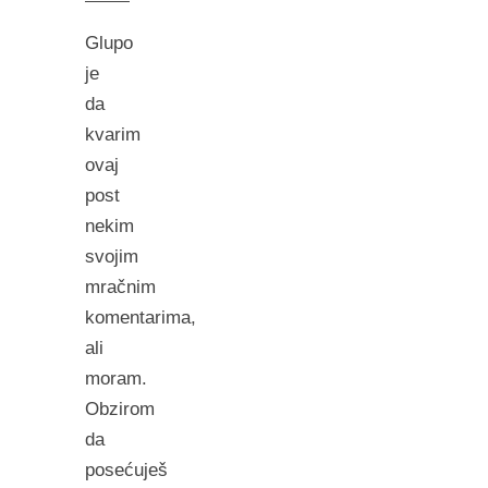
Glupo
je
da
kvarim
ovaj
post
nekim
svojim
mračnim
komentarima,
ali
moram.
Obzirom
da
posećuješ