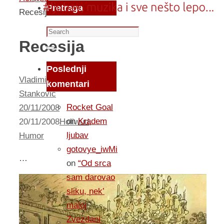
Pretraga
Recesija
Search
Recesija
for:
Search
Poslednji
Vladimir
komentari
Stankovic
Rocket Goal
20/11/2008
on
Kradem
20/11/2008
Holiwud
,
ljubav
Humor
gotovye_iwMi
…
on
“Od srca
sam darovao
sliku, nek’
maloj
Zvezdani