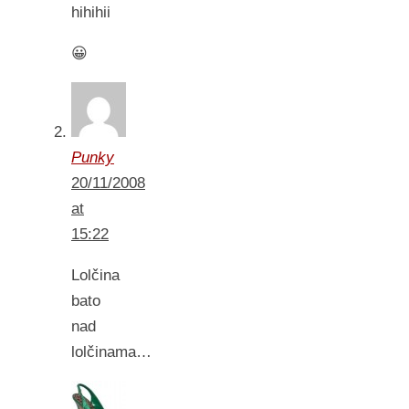
hihihii
😀
Punky
20/11/2008
at
15:22
Lolčina
bato
nad
lolčinama…