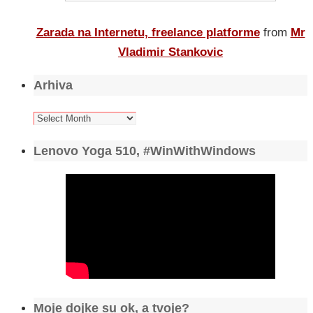
Zarada na Internetu, freelance platforme
from
Mr
Vladimir Stankovic
Arhiva
Arhiva
Lenovo Yoga 510, #WinWithWindows
Moje dojke su ok, a tvoje?