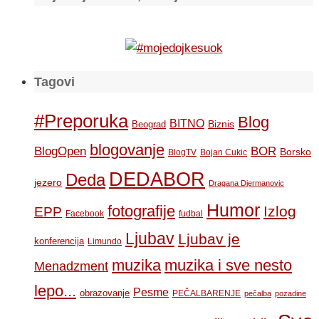
Tagovi
#Preporuka
Blog
BITNO
Biznis
Beograd
blogovanje
BOR
BlogOpen
Borsko
BlogTV
Bojan Cukic
DEDABOR
Deda
jezero
Dragana Djermanovic
Humor
fotografije
Izlog
EPP
Facebook
fudbal
Ljubav
Ljubav je
konferencija
Limundo
muzika
muzika i sve nesto
Menadzment
lepo...
Pesme
obrazovanje
PEČALBARENJE
pečalba
pozadine