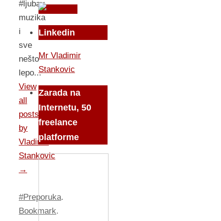
#ljubav,
muzika
i
Linkedin
sve
Mr Vladimir
nešto
Stankovic
lepo...
View
Zarada na
all
Internetu, 50
posts
freelance
by
platforme
Vladimir
Stankovic
→
#Preporuka
.
Bookmark
.