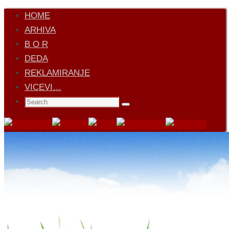
Skip
HOME
to
ARHIVA
content
B O R
DEDA
REKLAMIRANJE
VICEVI…
Search
Search
for: