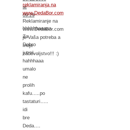
reklamiranja na
at
www.DedaBor.com
09:29
Reklamiranje na
hhhhhhaaaaa
www.DedaBor.com
Za
je Vaša potreba a
Dobro
moje
jutro!…
zadovoljstvo!!! :)
hahhhaaa
umalo
ne
prolih
kafu…..po
tastaturi…..
idi
bre
Deda….