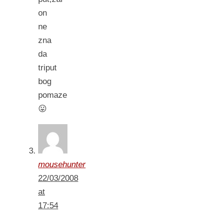
on
ne
zna
da
triput
bog
pomaze
😛
mousehunter
22/03/2008
at
17:54