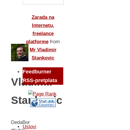
Zarada na
Internetu,
freelance
platforme
from
Mr Vladimir
Stankovic
Feedburner
Vladimir
RSS-pretplata
Stankovic
DedaBor
Uslovi