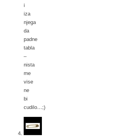
i
iza
njega
da
padne
tabla
–
nista
me
vise
ne
bi
cudilo…;)