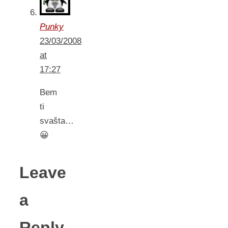
Punky
23/03/2008
at
17:27
Bem
ti
svašta…
😀
Leave
a
Reply