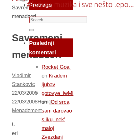
Pretraga
Savremeni
menadzeri
Search
for:
Search
Savremeni
Poslednji
menadzeri
komentari
Rocket Goal
Vladimir
on
Kradem
Stankovic
ljubav
22/03/2008
gotovye_iwMi
22/03/2008
Humor
,
on
“Od srca
Menadzment
sam darovao
sliku, nek’
U
maloj
eri
Zvezdani