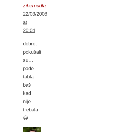
zihernadla
22/03/2008
at
20:04
dobro,
pokušali
su…
pade
tabla
baš
kad
nije
trebala
😀