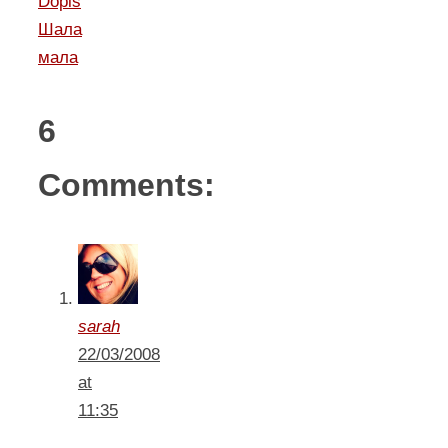
Dopis
Шала
мала
6
Comments:
sarah
22/03/2008
at
11:35