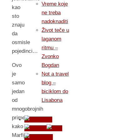
Vreme koje
kao
ne treba
sto
nadoknaditi
znaju
Život teče u
da
laganom
osmisle
ritmu –
pojedinci…
Zvonko
Bogdan
Ovo
Not a travel
je
blog –
samo
biciklom do
jedan
Lisabona
od
mnogobrojnih
primera
kako
Marfijev