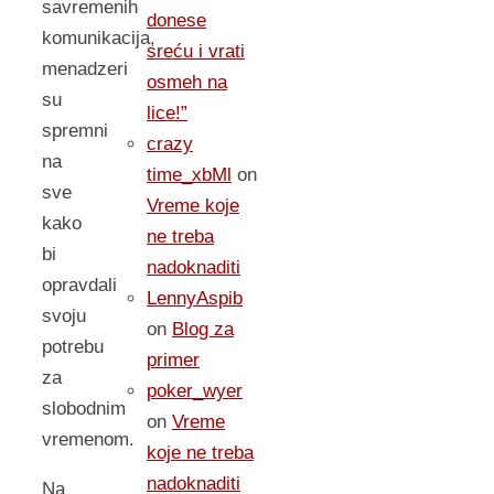
savremenih
donese
komunikacija,
sreću i vrati
menadzeri
osmeh na
su
lice!”
spremni
crazy
na
time_xbMl
on
sve
Vreme koje
kako
ne treba
bi
nadoknaditi
opravdali
LennyAspib
svoju
on
Blog za
potrebu
primer
za
poker_wyer
slobodnim
on
Vreme
vremenom.
koje ne treba
nadoknaditi
Na