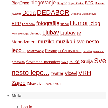
blogovanje
BOR
BlogOpen
Borsko
BlogTV
Bojan Cukic
DEDABOR
Deda
jezero
Dragana Djermanovic
Humor
fotografije
Izlog
EPP
Facebook
fudbal
Ljubav
Ljubav je
konferencija
Limundo
muzika
muzika i sve nesto
Menadzment
lepo...
Pesme
obrazovanje
PEČALBARENJE
pečalba
pozadine
Sve
Slike
Srbija
Savremeni menadzer
prosveta
skola
nesto lepo...
VRH
Vicevi
Twitter
Zajeb
Zdrav zivot
ZIVOT
Zena
Meta
Log in