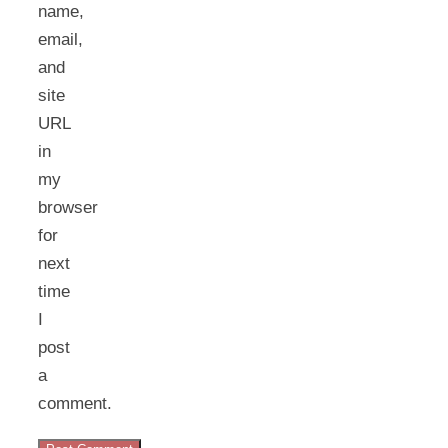
name,
email,
and
site
URL
in
my
browser
for
next
time
I
post
a
comment.