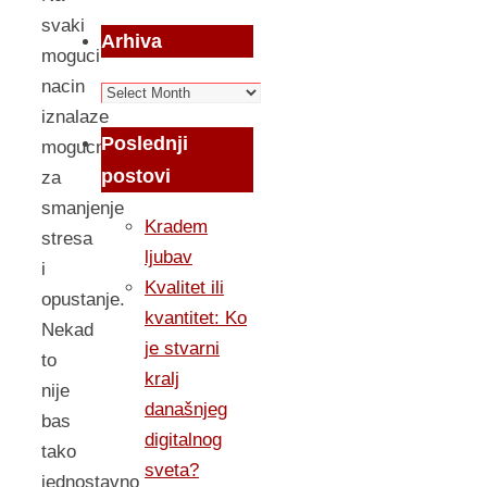
svaki
Arhiva
moguci
nacin
Arhiva
iznalaze
Poslednji
mogucnost
postovi
za
smanjenje
Kradem
stresa
ljubav
i
Kvalitet ili
opustanje.
kvantitet: Ko
Nekad
je stvarni
to
kralj
nije
današnjeg
bas
digitalnog
tako
sveta?
jednostavno