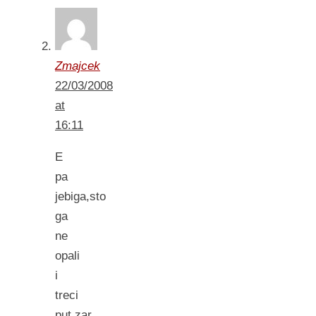
Zmajcek
22/03/2008
at
16:11
E
pa
jebiga,sto
ga
ne
opali
i
treci
put,zar