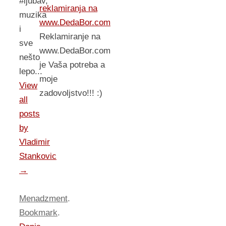
#ljubav,
reklamiranja na
muzika
www.DedaBor.com
i
Reklamiranje na
sve
www.DedaBor.com
nešto
je Vaša potreba a
lepo...
moje
View
zadovoljstvo!!! :)
all
posts
by
Vladimir
Stankovic
→
Menadzment
.
Bookmark
.