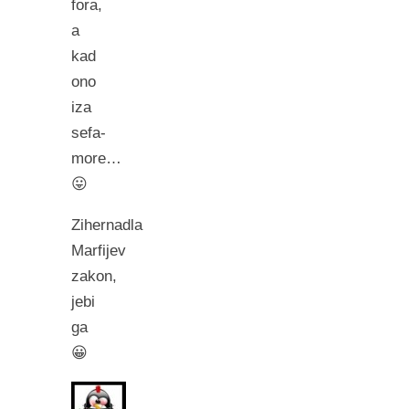
fora,
a
kad
ono
iza
sefa-
more…
😛
Zihernadla
Marfijev
zakon,
jebi
ga
😀