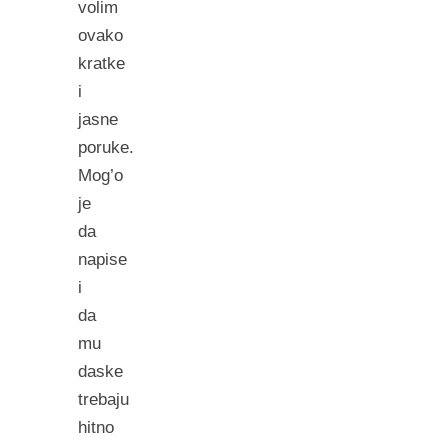
volim
ovako
kratke
i
jasne
poruke.
Mog’o
je
da
napise
i
da
mu
daske
trebaju
hitno