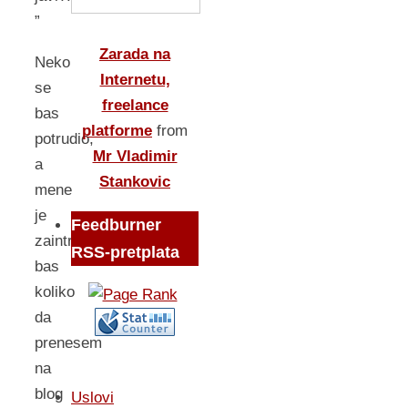
”
Zarada na
Neko
Internetu,
se
freelance
bas
platforme
from
potrudio,
Mr Vladimir
a
Stankovic
mene
je
Feedburner
zaintrigirala
RSS-pretplata
bas
koliko
da
prenesem
na
blog
Uslovi