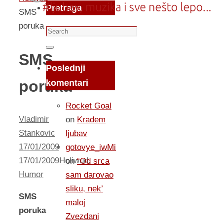
Pretraga
SMS
poruka
Search
for:
Search
SMS
Poslednji
poruka
komentari
Rocket Goal
Vladimir
on
Kradem
Stankovic
ljubav
17/01/2009
gotovye_iwMi
17/01/2009
Holiwud
,
on
“Od srca
Humor
sam darovao
sliku, nek’
SMS
maloj
poruka
Zvezdani