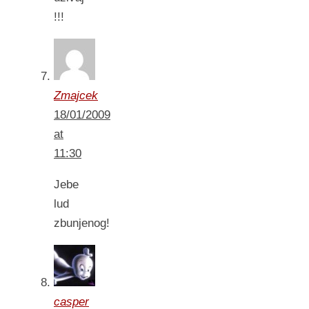
!!!
Zmajcek
18/01/2009
at
11:30
Jebe
lud
zbunjenog!
casper