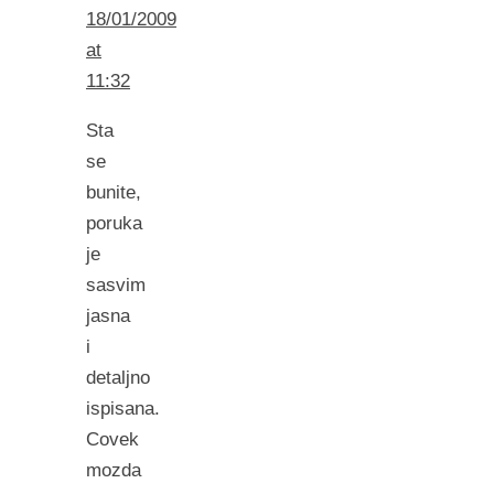
18/01/2009
at
11:32
Sta
se
bunite,
poruka
je
sasvim
jasna
i
detaljno
ispisana.
Covek
mozda