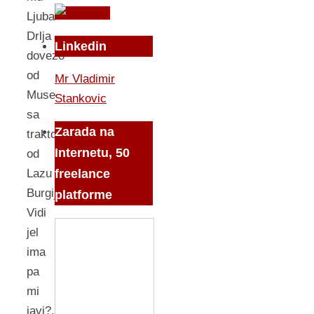
Ljuba
Drlja
Linkedin
dovezo
od
Mr Vladimir
Muse
Stankovic
sa
Zarada na
traktor
Internetu, 50
od
freelance
Lazu
Burgiju.
platforme
Vidi
jel
ima
pa
mi
javi?.