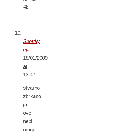
😀
Spottily
eye
18/01/2009
at
13:47
stvarno
zbrkano
ja
ovo
nebi
mogo