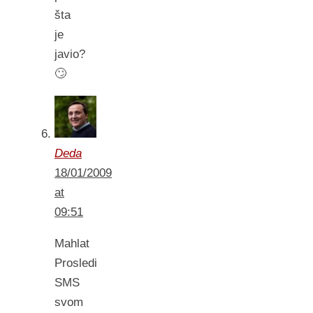
šta
je
javio?
🙄
Deda
18/01/2009
at
09:51
Mahlat
Prosledi
SMS
svom