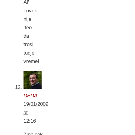
Al’
covek
nije
‘teo
da
trosi
tudje
vreme!
DEDA
19/01/2009
at
12:16
Zmajcek