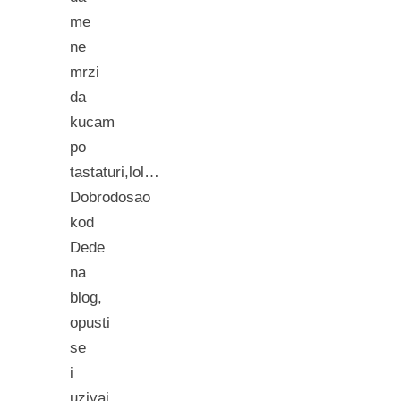
me
ne
mrzi
da
kucam
po
tastaturi,lol…
Dobrodosao
kod
Dede
na
blog,
opusti
se
i
uzivaj