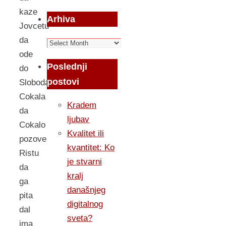
kaze
Arhiva
Jovcetu
da
Arhiva
ode
Poslednji
do
postovi
Slobodana
Cokala
Kradem
da
ljubav
Cokalo
Kvalitet ili
pozove
kvantitet: Ko
Ristu
je stvarni
da
kralj
ga
današnjeg
pita
digitalnog
dal
sveta?
ima