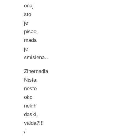
onaj
sto
je
pisao,
mada
je
smislena…
Zihernadla
Nista,
nesto
oko
nekih
daski,
valda?!!!
/