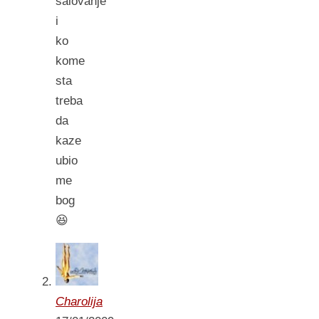
salovanje
i
ko
kome
sta
treba
da
kaze
ubio
me
bog
😆
Charolija