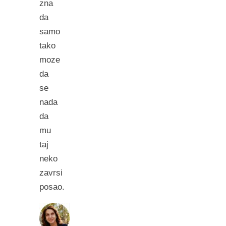
zna
da
samo
tako
moze
da
se
nada
da
mu
taj
neko
zavrsi
posao.