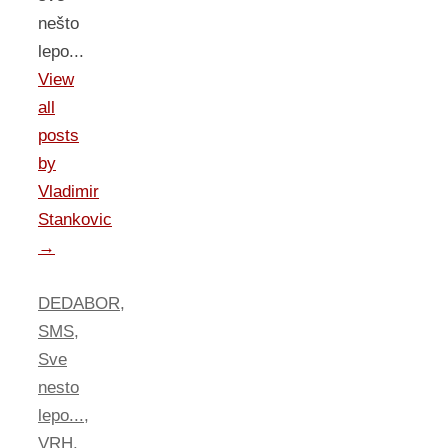
nešto
lepo...
View
all
posts
by
Vladimir
Stankovic
→
DEDABOR
,
SMS
,
Sve
nesto
lepo...
,
VRH
.