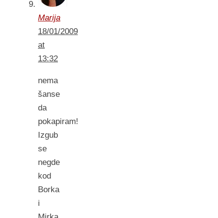
Marija
18/01/2009
at
13:32
nema
šanse
da
pokapiram!
Izgub
se
negde
kod
Borka
i
Mirka