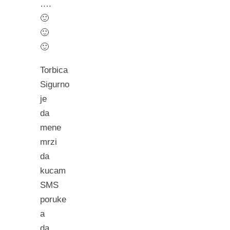
….
🙂
🙂
🙂
Torbica
Sigurno
je
da
mene
mrzi
da
kucam
SMS
poruke
a
da