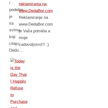
i
reklamiranja na
podelim
www.DedaBor.com
je
Reklamiranje na
sa
www.DedaBor.com
svima
je Vaša potreba a
koji
moje
citaju
zadovoljstvo!!! :)
Dedu…