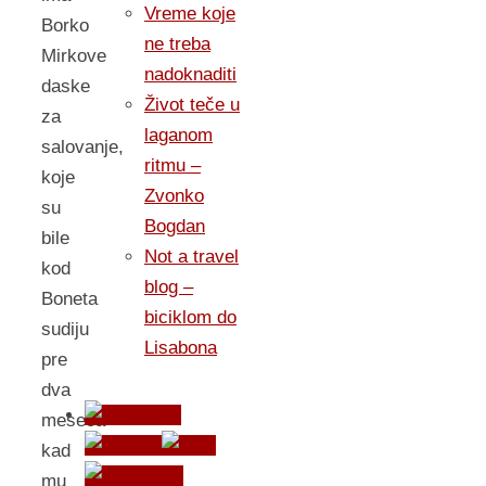
Vreme koje
Borko
ne treba
Mirkove
nadoknaditi
daske
Život teče u
za
laganom
salovanje,
ritmu –
koje
Zvonko
su
Bogdan
bile
Not a travel
kod
blog –
Boneta
biciklom do
sudiju
Lisabona
pre
dva
meseca
kad
mu