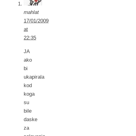
mahlat
17/01/2009
at
22:35
JA
ako
bi
ukapirala
kod
koga
su
bile
daske
za