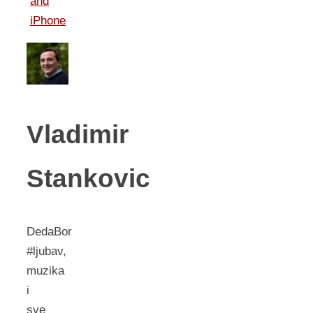
Vladimir
Stankovic
DedaBor
#ljubav,
muzika
i
sve