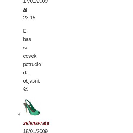
17/01/2009
at
23:15
E
bas
se
covek
potrudio
da
objasni.
😆
zelenavrata
18/01/2009