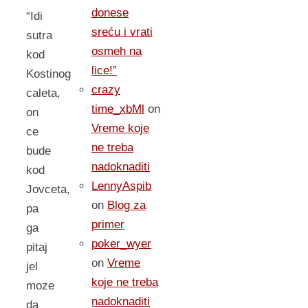
donese
“Idi
sreću i vrati
sutra
osmeh na
kod
lice!”
Kostinog
crazy
caleta,
time_xbMl
on
on
Vreme koje
ce
ne treba
bude
nadoknaditi
kod
LennyAspib
Jovceta,
on
Blog za
pa
primer
ga
poker_wyer
pitaj
on
Vreme
jel
koje ne treba
moze
nadoknaditi
da