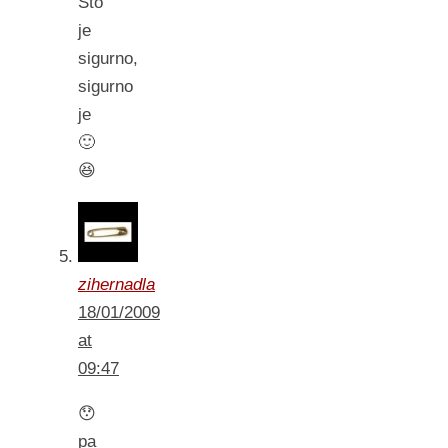
Sto
je
sigurno,
sigurno
je
🙂
😆
zihernadla
18/01/2009
at
09:47
😯
pa