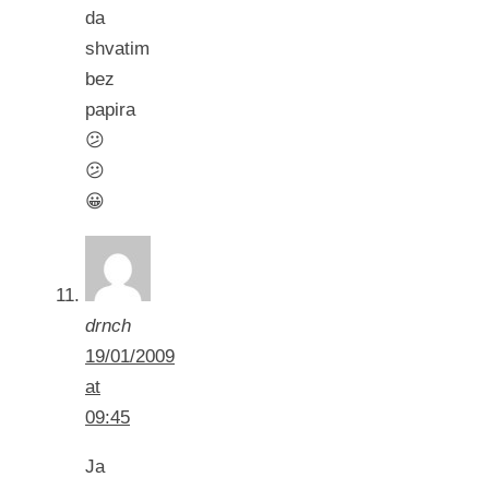
da
shvatim
bez
papira
😕
😕
😀
drnch
19/01/2009
at
09:45
Ja