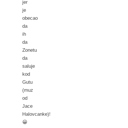
jer
je
obecao
da
ih
da
Zonetu
da
saluje
kod
Gutu
(muz
od
Jace
Halovcanke)!
😀