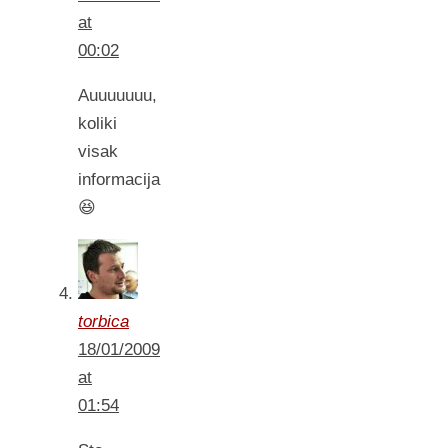
at
00:02
Auuuuuuu,
koliki
visak
informacija
😆
torbica
18/01/2009
at
01:54