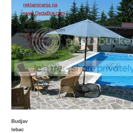
reklamiranja na
www.DedaBor.com
Reklamiranje na
www.DedaBor.com
je Vaša potreba a
moje
zadovoljstvo!!! :)
Budjav
lebac