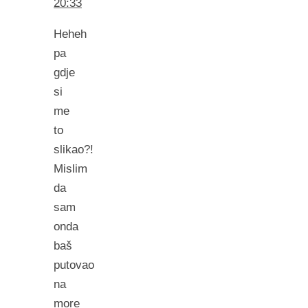
20:33
Heheh
pa
gdje
si
me
to
slikao?!
Mislim
da
sam
onda
baš
putovao
na
more