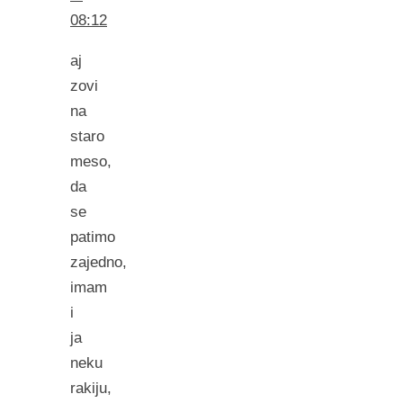
08:12
aj
zovi
na
staro
meso,
da
se
patimo
zajedno,
imam
i
ja
neku
rakiju,