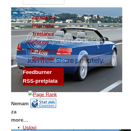
Zarada na
Internetu,
freelance
platforme
from
Mr Vladimir
Stankovic
Feedburner
RSS-pretplata
Nemam
za
more…
Uslovi