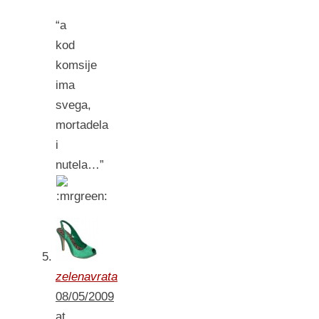
“a
kod
komsije
ima
svega,
mortadela
i
nutela…”
zelenavrata
08/05/2009
at