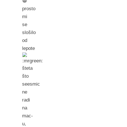
😀
prosto
mi
se
slošilo
od
lepote
šteta
što
seesmic
ne
radi
na
mac-
u,