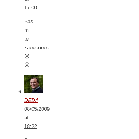
17:00
Bas
mi
te
zaooooooo
😥
😛
DEDA
08/05/2009
at
18:22