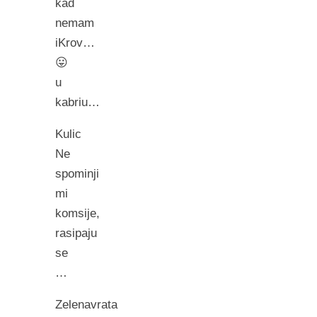
kad
nemam
iKrov…
😛
u
kabriu…
Kulic
Ne
spominji
mi
komsije,
rasipaju
se
…
Zelenavrata