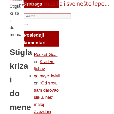
Pretraga
Stigla
kriza
Search
i
for:
Search
do
mene
Poslednji
komentari
Stigla
Rocket Goal
on
Kradem
kriza
ljubav
gotovye_iwMi
i
on
“Od srca
sam darovao
do
sliku, nek’
maloj
mene
Zvezdani