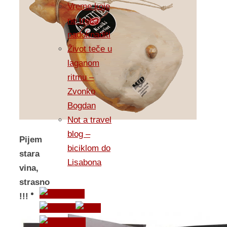
Vreme koje
ne treba
nadoknaditi
Život teče u
laganom
ritmu –
Zvonko
Bogdan
Not a travel
blog –
Pijem
biciklom do
stara
Lisabona
vina,
strasno
!!!