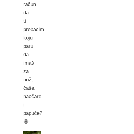
račun
da
ti
prebacim
koju
paru
da
imaš
za
nož,
čaše,
naočare
i
papuče?
😀