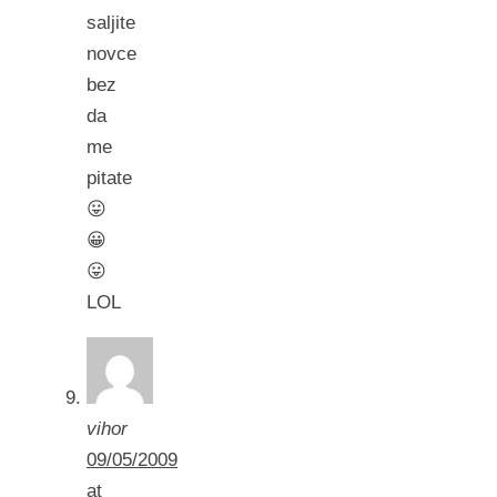
saljite
novce
bez
da
me
pitate
😛
😀
😛
LOL
vihor
09/05/2009
at