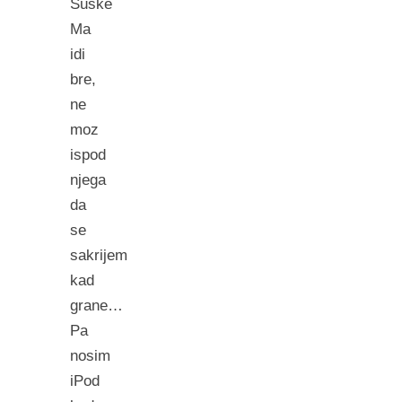
Suske
Ma
idi
bre,
ne
moz
ispod
njega
da
se
sakrijem
kad
grane…
Pa
nosim
iPod