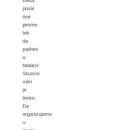
Deda,
posle
ove
pesme
tek
da
padnes
u
bedaru!
Stvarno
vam
je
tesko.
Da
organizujemo
u