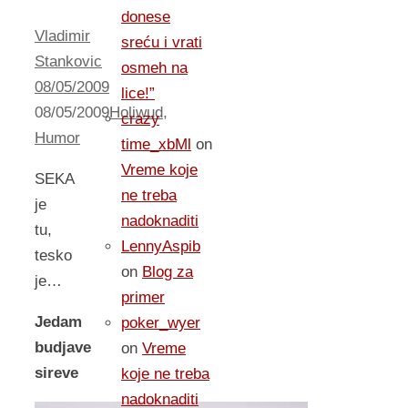
donese
Vladimir
sreću i vrati
Stankovic
osmeh na
08/05/2009
lice!”
08/05/2009
Holiwud
,
crazy
Humor
time_xbMl
on
Vreme koje
SEKA
ne treba
je
nadoknaditi
tu,
LennyAspib
tesko
on
Blog za
je…
primer
Jedam
poker_wyer
budjave
on
Vreme
sireve
koje ne treba
nadoknaditi