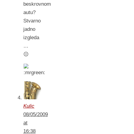
beskrovnom
autu?
Stvarno
jadno
izgleda
…
😐
Kulic
08/05/2009
at
16:38