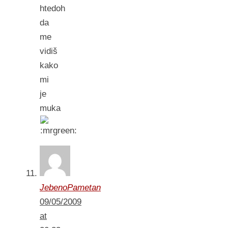
htedoh
da
me
vidiš
kako
mi
je
muka
JebenoPametan
09/05/2009
at