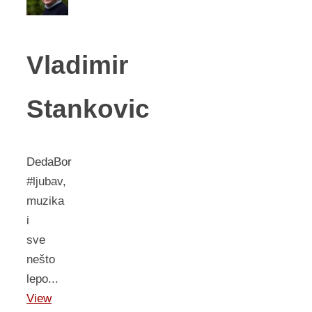
Vladimir
Stankovic
DedaBor
#ljubav,
muzika
i
sve
nešto
lepo...
View