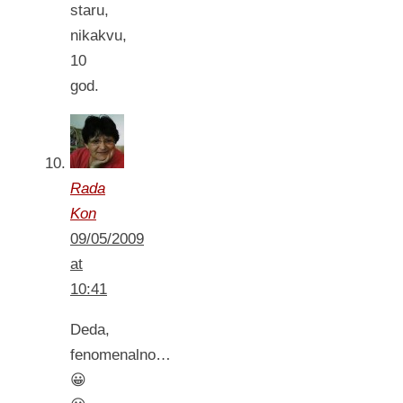
staru,
nikakvu,
10
god.
Rada
Kon
09/05/2009
at
10:41
Deda,
fenomenalno…
😀