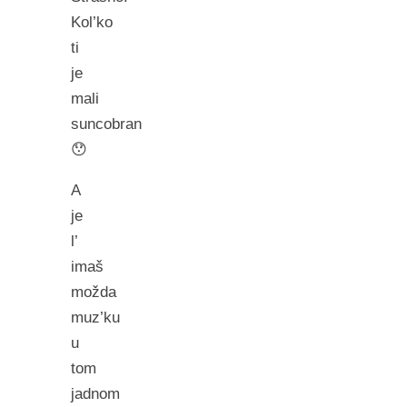
Kol’ko
ti
je
mali
suncobran
😯
A
je
l’
imaš
možda
muz’ku
u
tom
jadnom