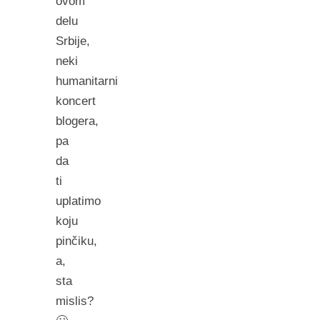
ovom
delu
Srbije,
neki
humanitarni
koncert
blogera,
pa
da
ti
uplatimo
koju
pinčiku,
a,
sta
mislis?