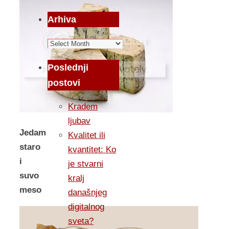
Arhiva
Arhiva
Poslednji
postovi
Kradem
ljubav
Jedam
Kvalitet ili
staro
kvantitet: Ko
i
je stvarni
suvo
kralj
meso
današnjeg
digitalnog
sveta?