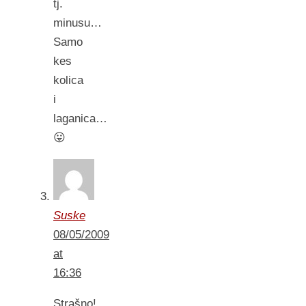
tj.
minusu…
Samo
kes
kolica
i
laganica…
😛
Suske
08/05/2009
at
16:36
Strašno!