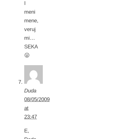
I
meni
mene,
veruj
mi…
SEKA
😛
Duda
08/05/2009
at
23:47
E,