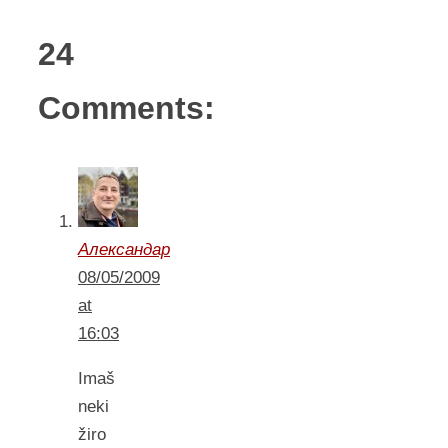
24
Comments:
Александар
08/05/2009
at
16:03
Imaš
neki
žiro