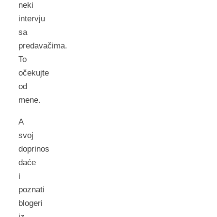
neki
intervju
sa
predavačima.
To
očekujte
od
mene.
A
svoj
doprinos
daće
i
poznati
blogeri
iz