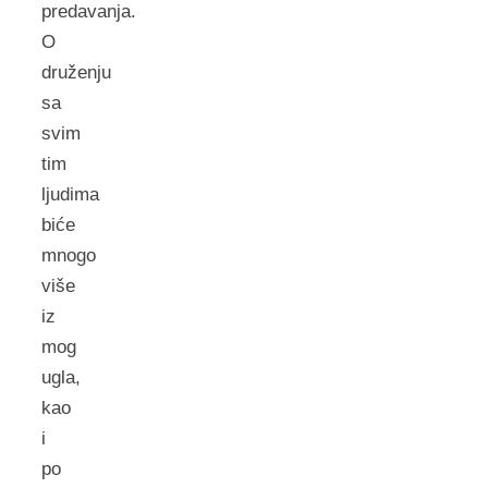
predavanja.
O
druženju
sa
svim
tim
ljudima
biće
mnogo
više
iz
mog
ugla,
kao
i
po