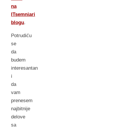
na
ITsemniari
blogu
.
Potrudiću
se
da
budem
interesantan
i
da
vam
prenesem
najbitnije
delove
sa