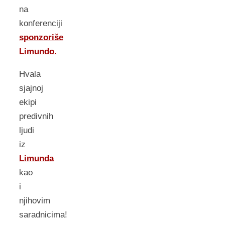
na
konferenciji
sponzoriše
Limundo.
Hvala
sjajnoj
ekipi
predivnih
ljudi
iz
Limunda
kao
i
njihovim
saradnicima!