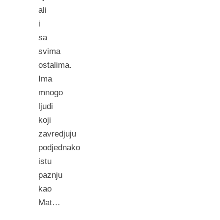
ali
i
sa
svima
ostalima.
Ima
mnogo
ljudi
koji
zavredjuju
podjednako
istu
paznju
kao
Mat…