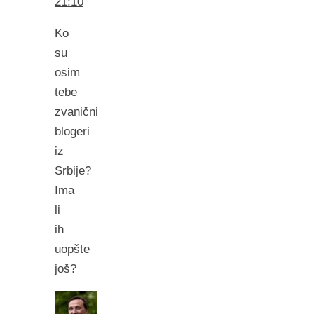
21:10
Ko
su
osim
tebe
zvanični
blogeri
iz
Srbije?
Ima
li
ih
uopšte
još?