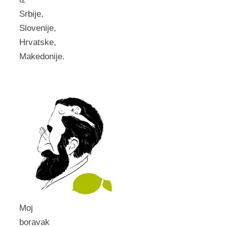
Srbije,
Slovenije,
Hrvatske,
Makedonije.
Moj
boravak