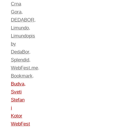
Crna
Gora
,
DEDABOR
,
Limundo
,
Limundopis
by
DedaBor
,
Splendid
,
WebFest.me
.
Bookmark
.
Budva,
Sveti
Stefan
i
Kotor
WebFest