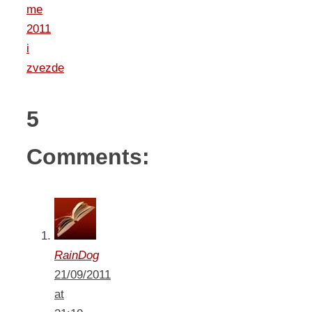
me
2011
i
zvezde
5
Comments:
RainDog
21/09/2011
at