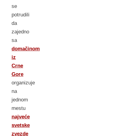
se
potrudili
da
zajedno
sa
domačinom
iz
Crne
Gore
organizuje
na
jednom
mestu
najveće
svetske
zvezde