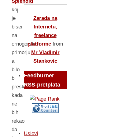
Splendid
koji
Zarada na
je
Internetu,
biser
freelance
na
platforme
from
crnogorskom
Mr Vladimir
primorju
Stankovic
a
bilo
Feedburner
bi
RSS-pretplata
preskromno
kada
ne
bih
rekao
da
Uslovi