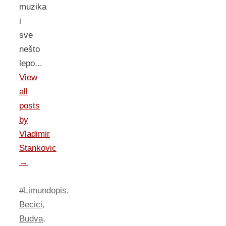
muzika
i
sve
nešto
lepo...
View
all
posts
by
Vladimir
Stankovic
→
#Limundopis
,
Becici
,
Budva
,