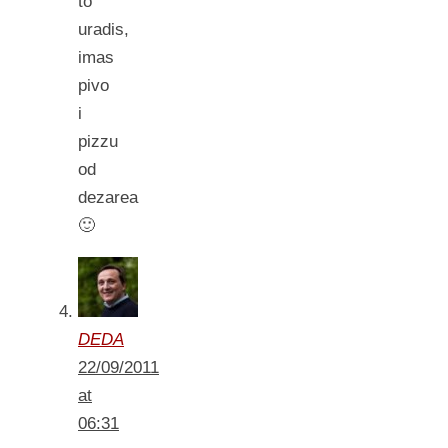
to
uradis,
imas
pivo
i
pizzu
od
dezarea
🙂
DEDA
22/09/2011
at
06:31