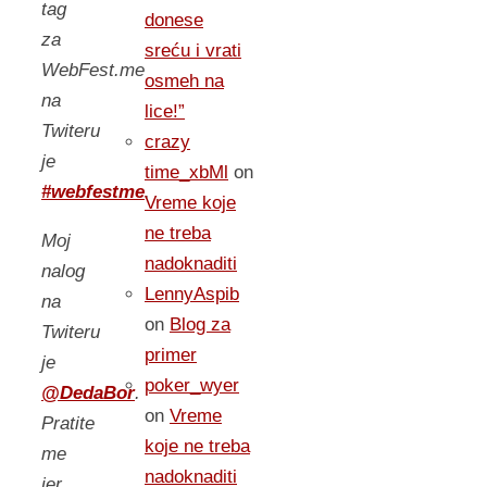
tag
donese
za
sreću i vrati
WebFest.me
osmeh na
na
lice!”
Twiteru
crazy
je
time_xbMl
on
#webfestme
.
Vreme koje
ne treba
Moj
nadoknaditi
nalog
LennyAspib
na
on
Blog za
Twiteru
primer
je
poker_wyer
@DedaBor
.
on
Vreme
Pratite
koje ne treba
me
nadoknaditi
jer