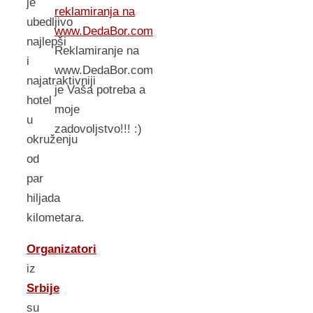
je
reklamiranja na
ubedljivo
www.DedaBor.com
najlepši
Reklamiranje na
i
www.DedaBor.com
najatraktivniji
je Vaša potreba a
hotel
moje
u
zadovoljstvo!!! :)
okruženju
od
par
hiljada
kilometara.
Organizatori
iz
Srbije
su