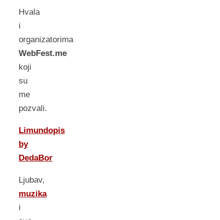
Hvala
i
organizatorima
WebFest.me
koji
su
me
pozvali.
Limundopis
by
DedaBor
Ljubav,
muzika
i