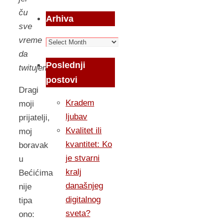
ču
Arhiva
sve
vreme
Arhiva
da
Poslednji
twitujem!
postovi
Dragi
Kradem
moji
ljubav
prijatelji,
Kvalitet ili
moj
kvantitet: Ko
boravak
je stvarni
u
kralj
Bećićima
današnjeg
nije
digitalnog
tipa
sveta?
ono: