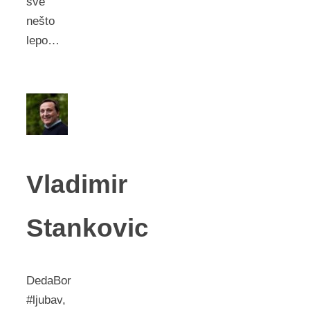
sve
nešto
lepo…
Vladimir
Stankovic
DedaBor
#ljubav,