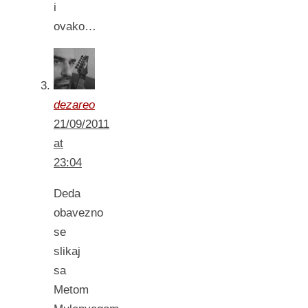
i
ovako…
dezareo
21/09/2011
at
23:04
Deda
obavezno
se
slikaj
sa
Metom