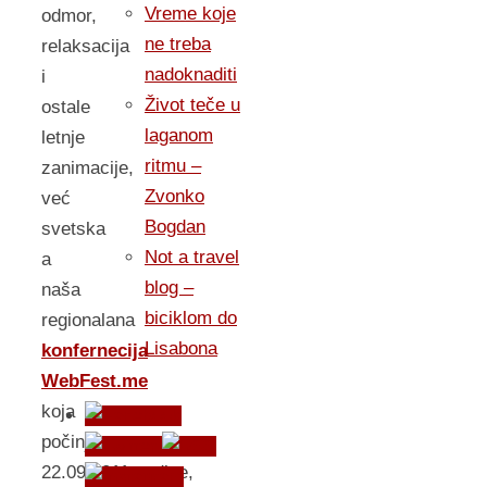
Vreme koje
odmor,
ne treba
relaksacija
nadoknaditi
i
Život teče u
ostale
laganom
letnje
ritmu –
zanimacije,
Zvonko
već
Bogdan
svetska
Not a travel
a
blog –
naša
biciklom do
regionalana
Lisabona
konfernecija
WebFest.me
koja
počinje
22.09.2011.godine,