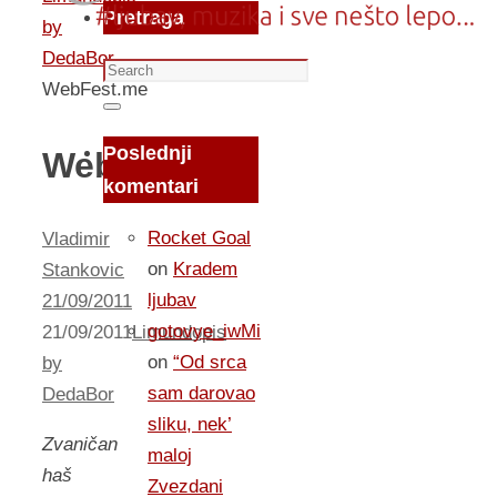
Pretraga
by
DedaBor
Search
WebFest.me
for:
Search
Poslednji
WebFest.me
komentari
Rocket Goal
Vladimir
on
Kradem
Stankovic
ljubav
21/09/2011
gotovye_iwMi
21/09/2011
Limundopis
on
“Od srca
by
sam darovao
DedaBor
sliku, nek’
Zvaničan
maloj
haš
Zvezdani