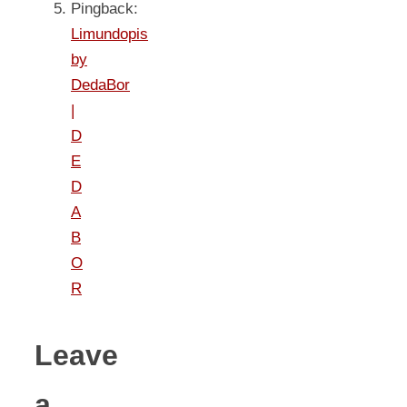
Pingback:
Limundopis
by
DedaBor
|
D
E
D
A
B
O
R
Leave
a