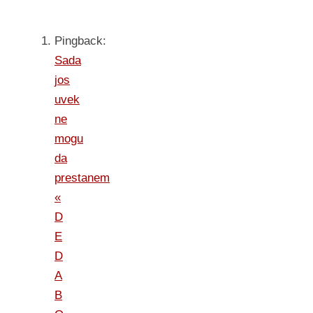
Pingback:
Sada
jos
uvek
ne
mogu
da
prestanem
«
D
E
D
A
B