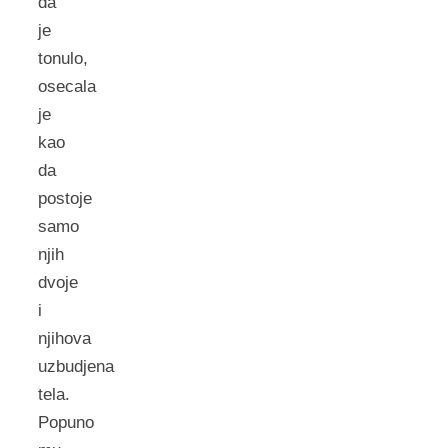
da
je
tonulo,
osecala
je
kao
da
postoje
samo
njih
dvoje
i
njihova
uzbudjena
tela.
Popuno