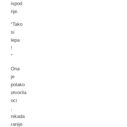
ispod
nje.
“Tako
si
lepa
!
”
Ona
je
polako
otvorila
oci
,
nikada
ranije