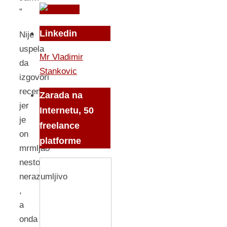
”
Linkedin
Nije
uspela
Mr Vladimir
da
Stankovic
izgovori
recenicu
Zarada na
jer
Internetu, 50
je
freelance
on
platforme
mrmljao
nesto
nerazumljivo
,
a
onda