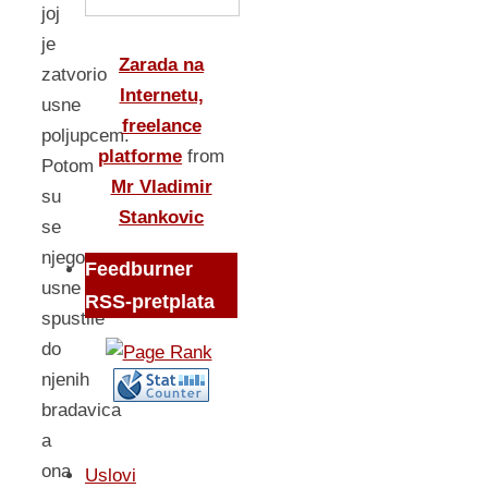
joj
je
Zarada na
zatvorio
Internetu,
usne
freelance
poljupcem.
platforme
from
Potom
Mr Vladimir
su
Stankovic
se
njegove
Feedburner
usne
RSS-pretplata
spustile
do
njenih
bradavica
a
ona
Uslovi