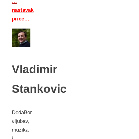
…
nastavak
price…
Vladimir
Stankovic
DedaBor
#ljubav,
muzika
i