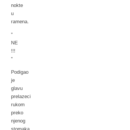
nokte
u
ramena.
”
NE
!!!
”
Podigao
je
glavu
prelazeci
rukom
preko
njenog
stomaka