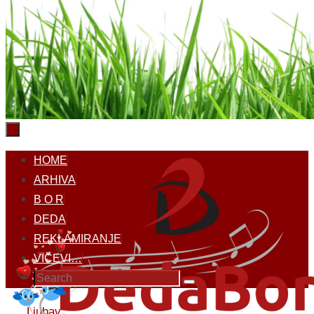
Skip
HOME
to
ARHIVA
content
B O R
DEDA
REKLAMIRANJE
VICEVI…
Search
Search
for:
Home
Ljubav