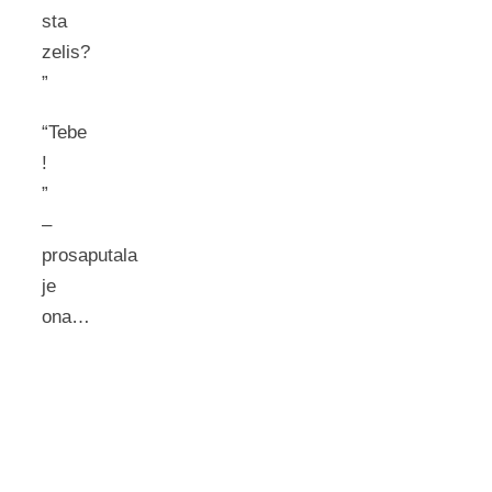
sta
zelis?
”
“Tebe
!
”
–
prosaputala
je
ona…