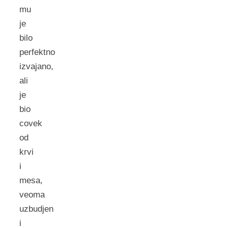
mu
je
bilo
perfektno
izvajano,
ali
je
bio
covek
od
krvi
i
mesa,
veoma
uzbudjen
i