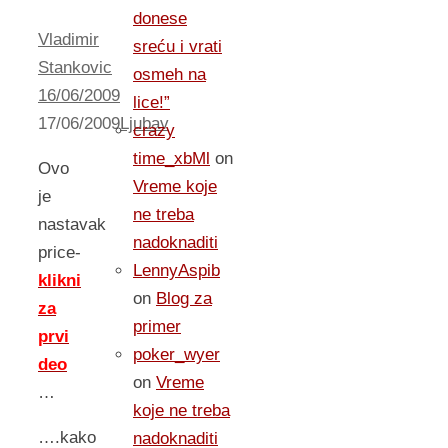
donese
Vladimir
sreću i vrati
Stankovic
osmeh na
16/06/2009
lice!”
17/06/2009
Ljubav
crazy
time_xbMl
on
Ovo
Vreme koje
je
ne treba
nastavak
nadoknaditi
price-
LennyAspib
klikni
on
Blog za
za
primer
prvi
poker_wyer
deo
on
Vreme
…
koje ne treba
….kako
nadoknaditi