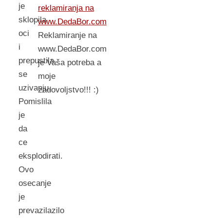
je
reklamiranja na
sklopila
www.DedaBor.com
oci
Reklamiranje na
i
www.DedaBor.com
prepustila
je Vaša potreba a
se
moje
uzivanju.
zadovoljstvo!!! :)
Pomislila
je
da
ce
eksplodirati.
Ovo
osecanje
je
prevazilazilo