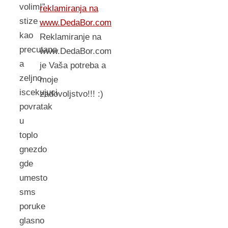
volim!”
reklamiranja na
stize
www.DedaBor.com
kao
Reklamiranje na
precutano
www.DedaBor.com
a
je Vaša potreba a
zeljno
moje
iscekujuci
zadovoljstvo!!! :)
povratak
u
toplo
gnezdo
gde
umesto
sms
poruke
glasno