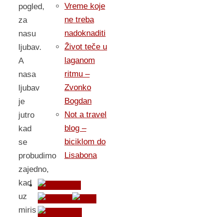
Vreme koje
pogled,
ne treba
za
nadoknaditi
nasu
Život teče u
ljubav.
laganom
A
ritmu –
nasa
Zvonko
ljubav
Bogdan
je
Not a travel
jutro
blog –
kad
biciklom do
se
Lisabona
probudimo
zajedno,
kad
uz
miris