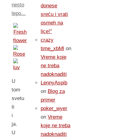
nesto
donese
lepo...
sreću i vrati
osmeh na
lice!”
crazy
time_xbMl
on
Vreme koje
ne treba
nadoknaditi
U
LennyAspib
tom
on
Blog za
svetu
primer
ti
poker_wyer
i
on
Vreme
ja.
koje ne treba
U
nadoknaditi