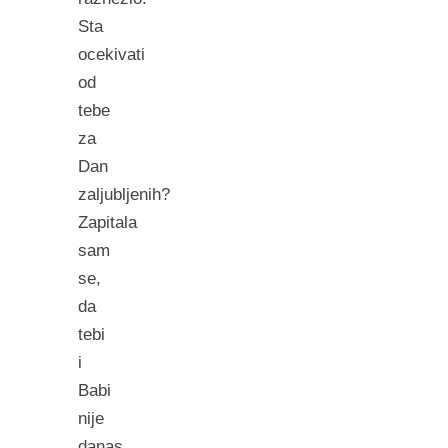
Sta
ocekivati
od
tebe
za
Dan
zaljubljenih?
Zapitala
sam
se,
da
tebi
i
Babi
nije
danas,