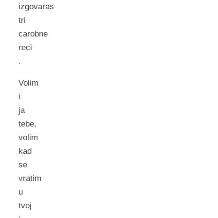
izgovaras
tri
carobne
reci
.
Volim
i
ja
tebe,
volim
kad
se
vratim
u
tvoj