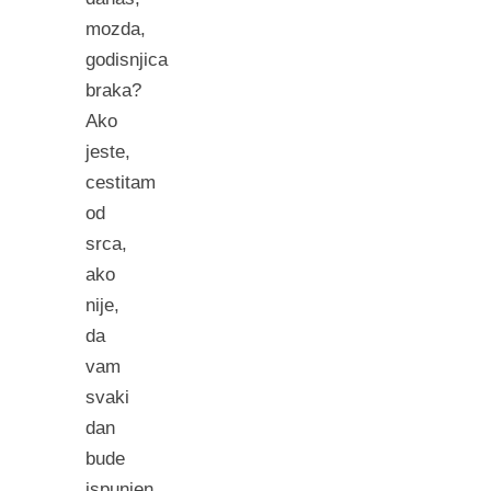
mozda,
godisnjica
braka?
Ako
jeste,
cestitam
od
srca,
ako
nije,
da
vam
svaki
dan
bude
ispunjen