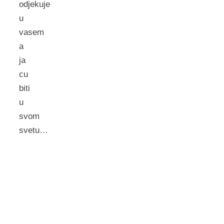
odjekuje
u
vasem
a
ja
cu
biti
u
svom
svetu…