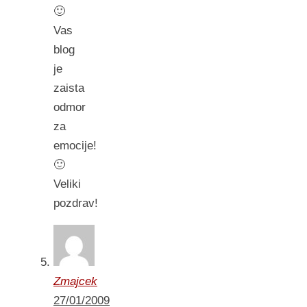
🙂
Vas
blog
je
zaista
odmor
za
emocije!
🙂
Veliki
pozdrav!
Zmajcek
27/01/2009