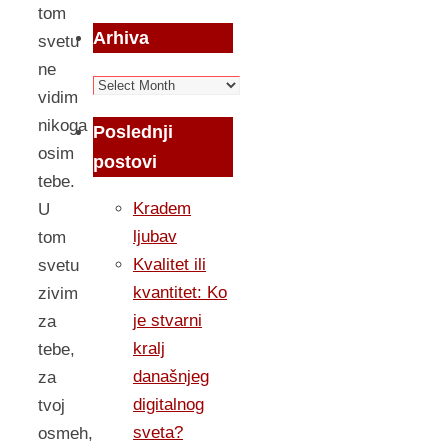
tom
Arhiva
svetu
ne
Arhiva
vidim
nikoga
Poslednji
osim
postovi
tebe.
Kradem
U
ljubav
tom
Kvalitet ili
svetu
kvantitet: Ko
zivim
je stvarni
za
kralj
tebe,
današnjeg
za
digitalnog
tvoj
sveta?
osmeh,