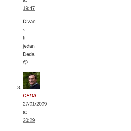
at
19:47
Divan
si
ti
jedan
Deda.
😉
DEDA
27/01/2009
at
20:29