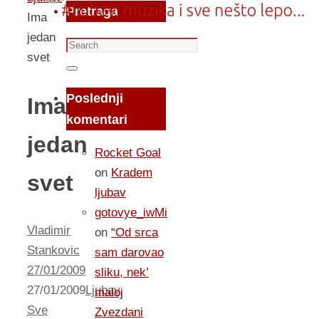
Pretraga
Ima
jedan
Search
svet
for:
Search
Poslednji
Ima
komentari
jedan
Rocket Goal
on
Kradem
svet
ljubav
gotovye_iwMi
Vladimir
on
“Od srca
Stankovic
sam darovao
27/01/2009
sliku, nek’
27/01/2009
Ljubav
,
maloj
Sve
Zvezdani