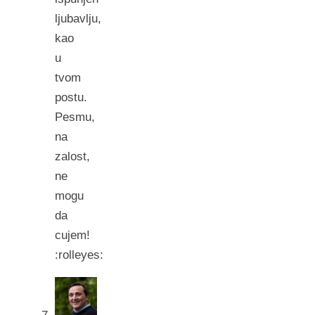
ljubavlju,
kao
u
tvom
postu.
Pesmu,
na
zalost,
ne
mogu
da
cujem!
:rolleyes: