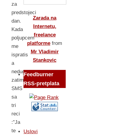
za
predstojeci
Zarada na
dan.
Internetu,
Kada
freelance
poljupcem
platforme
from
me
Mr Vladimir
ispratis
Stankovic
a
nedugo
Feedburner
zatim
RSS-pretplata
SMS
sa
tri
reci
:”Ja
te
Uslovi