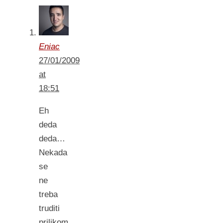
Eniac
27/01/2009
at
18:51
Eh
deda
deda…
Nekada
se
ne
treba
truditi
prilikom