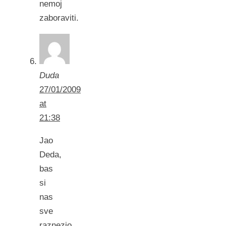
nemoj
zaboraviti.
Duda
27/01/2009
at
21:38
Jao
Deda,
bas
si
nas
sve
raznezio.