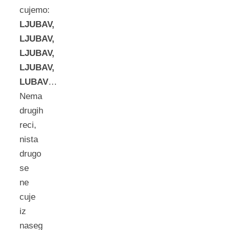
cujemo:
LJUBAV,
LJUBAV,
LJUBAV,
LJUBAV,
LUBAV
…
Nema
drugih
reci,
nista
drugo
se
ne
cuje
iz
naseg