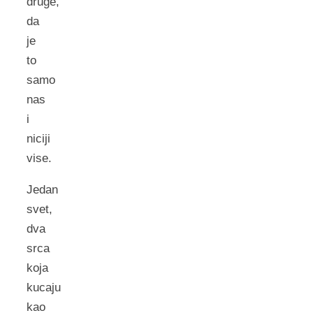
druge,
da
je
to
samo
nas
i
niciji
vise.
Jedan
svet,
dva
srca
koja
kucaju
kao