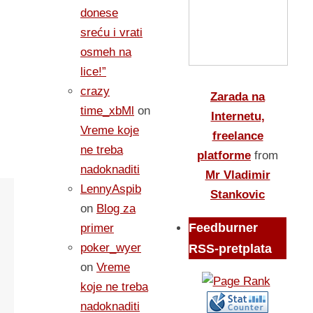
donese
sreću i vrati
osmeh na
lice!”
crazy
Zarada na
time_xbMl
on
Internetu,
Vreme koje
freelance
ne treba
platforme
from
nadoknaditi
Mr Vladimir
LennyAspib
Stankovic
on
Blog za
Feedburner
primer
poker_wyer
RSS-pretplata
on
Vreme
koje ne treba
nadoknaditi