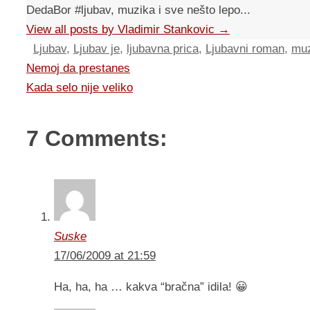
DedaBor #ljubav, muzika i sve nešto lepo...
View all posts by Vladimir Stankovic
→
Ljubav
,
Ljubav je
,
ljubavna prica
,
Ljubavni roman
,
muz
Nemoj da prestanes
Kada selo nije veliko
7 Comments:
Suske
17/06/2009 at 21:59
Ha, ha, ha … kakva “bračna” idila! 😀