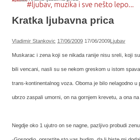
Kratka ljubavna prica
Vladimir Stankovic
17/06/2009
17/06/2009
Ljubav
Muskarac i zena koji se nikada ranije nisu sreli, koji s
bili vencani, nasli su se nekom greskom u istom spa
trans-kontinentalnog voza. Oboma je bilo nelagodno u p
ubrzo zaspali umorni, on na gornjem krevetu, a ona na
Negdje oko 1 ujutro on se nagne, pazljivo probudi zenu
-Gospodjo, oprostite sto vas budim, da li biste mi dodal