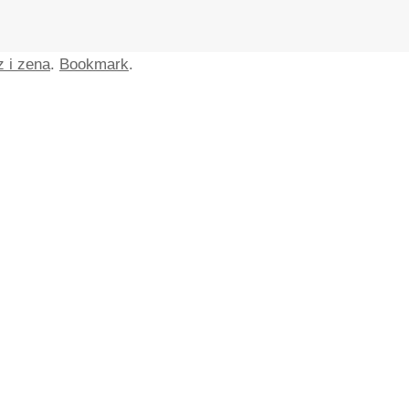
 i zena
.
Bookmark
.