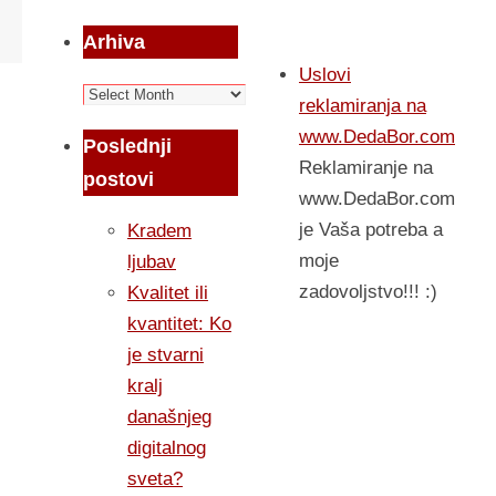
Arhiva
Uslovi
Arhiva
reklamiranja na
www.DedaBor.com
Poslednji
Reklamiranje na
postovi
www.DedaBor.com
je Vaša potreba a
Kradem
moje
ljubav
zadovoljstvo!!! :)
Kvalitet ili
kvantitet: Ko
je stvarni
kralj
današnjeg
digitalnog
sveta?