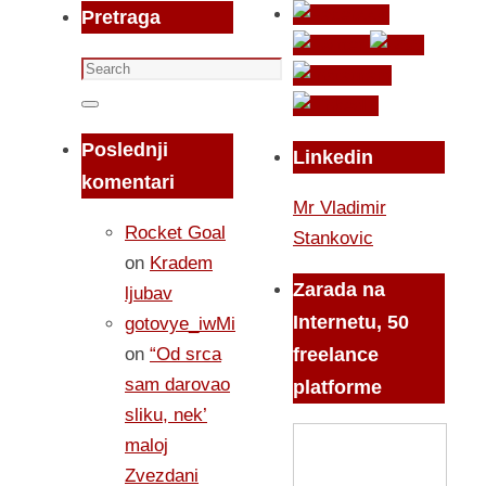
Pretraga
Search
for:
Search
Poslednji
Linkedin
komentari
Mr Vladimir
Rocket Goal
Stankovic
on
Kradem
Zarada na
ljubav
Internetu, 50
gotovye_iwMi
on
“Od srca
freelance
sam darovao
platforme
sliku, nek’
maloj
Zvezdani