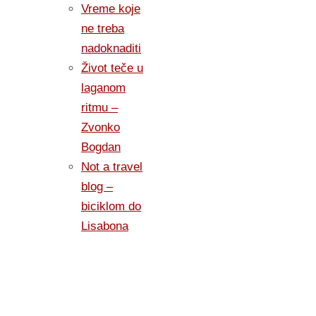
Vreme koje
ne treba
nadoknaditi
Život teče u
laganom
ritmu –
Zvonko
Bogdan
Not a travel
blog –
biciklom do
Lisabona