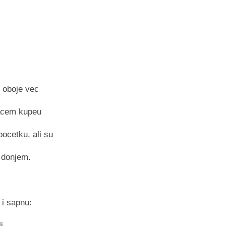
u oboje vec
vacem kupeu
ocetku, ali su
 donjem.
 i sapnu:
i