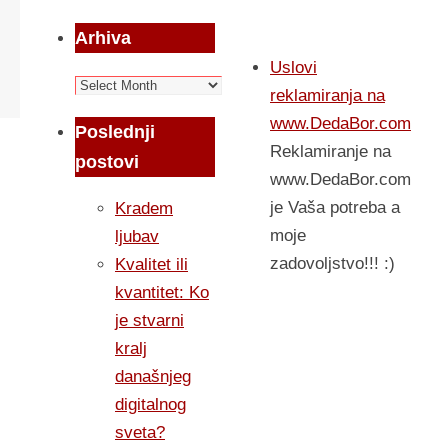
Arhiva
Uslovi
Arhiva
reklamiranja na
www.DedaBor.com
Poslednji
Reklamiranje na
postovi
www.DedaBor.com
je Vaša potreba a
Kradem
moje
ljubav
zadovoljstvo!!! :)
Kvalitet ili
kvantitet: Ko
je stvarni
kralj
današnjeg
digitalnog
sveta?