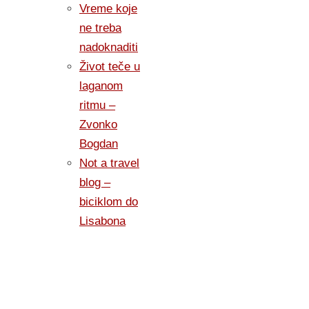
Vreme koje
ne treba
nadoknaditi
Život teče u
laganom
ritmu –
Zvonko
Bogdan
Not a travel
blog –
biciklom do
Lisabona