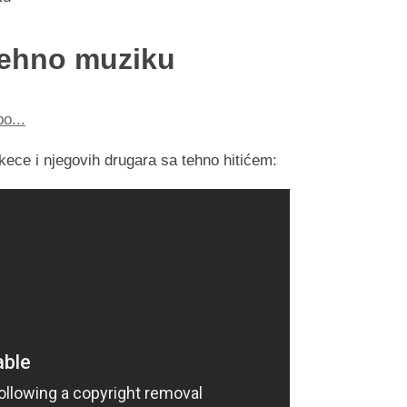
 tehno muziku
o...
ece i njegovih drugara sa tehno hitićem: