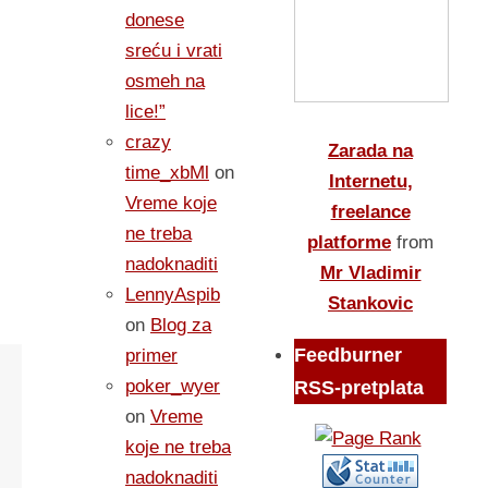
donese
sreću i vrati
osmeh na
lice!”
crazy
Zarada na
time_xbMl
on
Internetu,
Vreme koje
freelance
ne treba
platforme
from
nadoknaditi
Mr Vladimir
LennyAspib
Stankovic
on
Blog za
Feedburner
primer
poker_wyer
RSS-pretplata
on
Vreme
koje ne treba
nadoknaditi