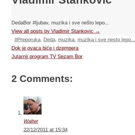
DedaBor #ljubav, muzika i sve nešto lepo...
View all posts by Vladimir Stankovic
→
#Preporuka
,
Deda
,
muzika
,
muzika i sve nesto lepo..
Dok je ovaca biće i dzempera
Jutarnji program TV Sezam Bor
2 Comments:
Walter
22/12/2011 at 15:34