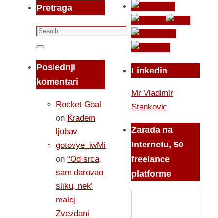
Pretraga
Search
for:
Search
Poslednji
Linkedin
komentari
Mr Vladimir
Rocket Goal
Stankovic
on
Kradem
Zarada na
ljubav
Internetu, 50
gotovye_iwMi
on
“Od srca
freelance
sam darovao
platforme
sliku, nek’
maloj
Zvezdani