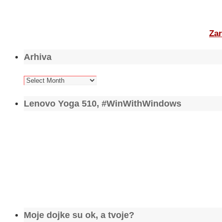
Zar
Arhiva
Arhiva
Lenovo Yoga 510, #WinWithWindows
Moje dojke su ok, a tvoje?