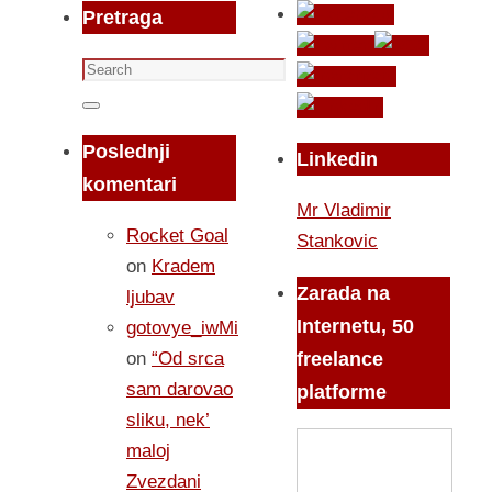
Pretraga
Search
for:
Search
Poslednji
Linkedin
komentari
Mr Vladimir
Rocket Goal
Stankovic
on
Kradem
Zarada na
ljubav
Internetu, 50
gotovye_iwMi
on
“Od srca
freelance
sam darovao
platforme
sliku, nek’
maloj
Zvezdani