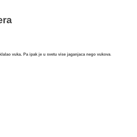
era
klalao vuka. Pa ipak je u svetu vise jaganjaca nego vukova
.