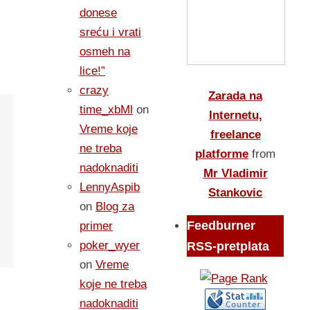
donese
sreću i vrati
osmeh na
lice!”
crazy
Zarada na
time_xbMl
on
Internetu,
Vreme koje
freelance
ne treba
platforme
from
nadoknaditi
Mr Vladimir
LennyAspib
Stankovic
on
Blog za
Feedburner
primer
poker_wyer
RSS-pretplata
on
Vreme
koje ne treba
nadoknaditi