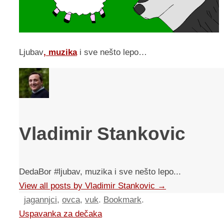
Ljubav
, muzika
i sve nešto lepo…
Vladimir Stankovic
DedaBor #ljubav, muzika i sve nešto lepo...
View all posts by Vladimir Stankovic
→
jagannjci
,
ovca
,
vuk
.
Bookmark
.
Uspavanka za dečaka