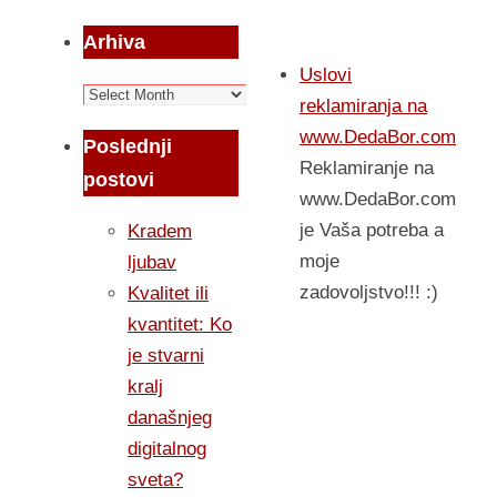
Arhiva
Uslovi
Arhiva
reklamiranja na
www.DedaBor.com
Poslednji
Reklamiranje na
postovi
www.DedaBor.com
je Vaša potreba a
Kradem
moje
ljubav
zadovoljstvo!!! :)
Kvalitet ili
kvantitet: Ko
je stvarni
kralj
današnjeg
digitalnog
sveta?