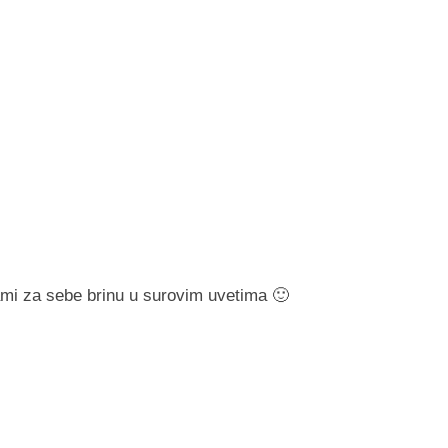
 sami za sebe brinu u surovim uvetima 🙂