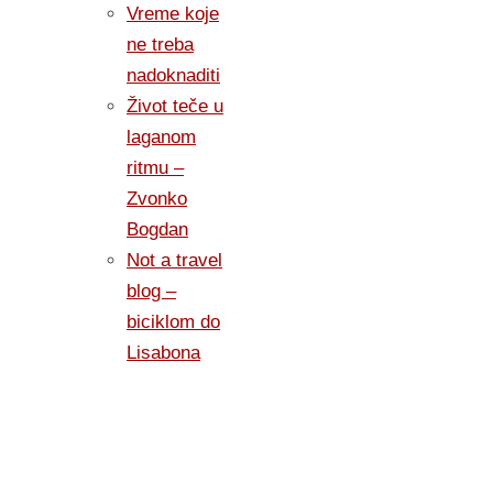
Vreme koje
ne treba
nadoknaditi
Život teče u
laganom
ritmu –
Zvonko
Bogdan
Not a travel
blog –
biciklom do
Lisabona