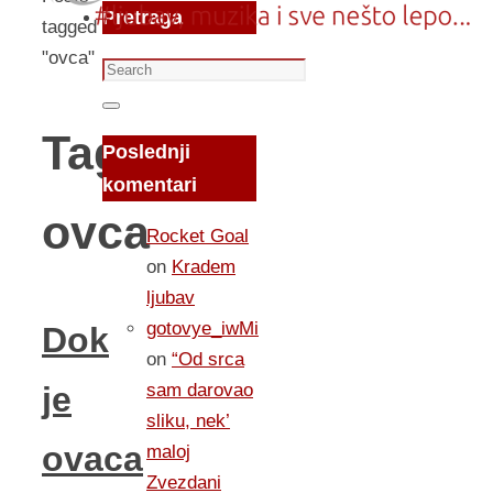
Pretraga
tagged
"ovca"
Search
for:
Search
Tag:
Poslednji
komentari
ovca
Rocket Goal
on
Kradem
ljubav
gotovye_iwMi
Dok
on
“Od srca
sam darovao
je
sliku, nek’
ovaca
maloj
Zvezdani