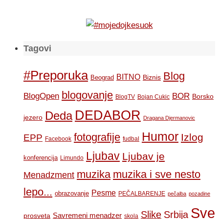
Tagovi
#Preporuka
Blog
BITNO
Biznis
Beograd
blogovanje
BOR
BlogOpen
Borsko
BlogTV
Bojan Cukic
DEDABOR
Deda
jezero
Dragana Djermanovic
Humor
fotografije
Izlog
EPP
Facebook
fudbal
Ljubav
Ljubav je
konferencija
Limundo
muzika
muzika i sve nesto
Menadzment
lepo...
Pesme
obrazovanje
PEČALBARENJE
pečalba
pozadine
Sve
Slike
Srbija
Savremeni menadzer
prosveta
skola