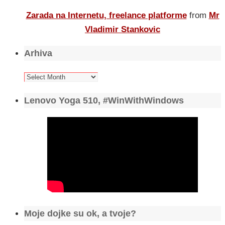
Zarada na Internetu, freelance platforme
from
Mr
Vladimir Stankovic
Arhiva
Arhiva
Lenovo Yoga 510, #WinWithWindows
Moje dojke su ok, a tvoje?