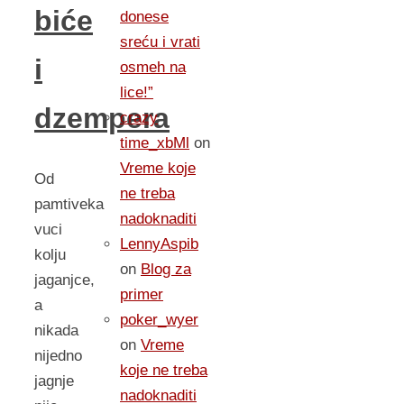
biće
donese
sreću i vrati
i
osmeh na
lice!”
dzempera
crazy
time_xbMl
on
Vreme koje
Od
ne treba
pamtiveka
nadoknaditi
vuci
LennyAspib
kolju
on
Blog za
jaganjce,
primer
a
poker_wyer
nikada
on
Vreme
nijedno
koje ne treba
jagnje
nadoknaditi