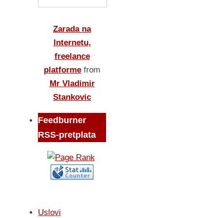
Zarada na
Internetu,
freelance
platforme
from
Mr Vladimir
Stankovic
Feedburner
RSS-pretplata
Uslovi