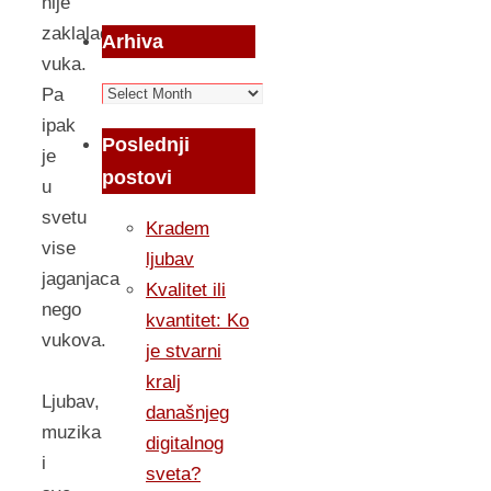
nije
zaklalao
Arhiva
vuka.
Arhiva
Pa
ipak
Poslednji
je
postovi
u
svetu
Kradem
vise
ljubav
jaganjaca
Kvalitet ili
nego
kvantitet: Ko
vukova.
je stvarni
kralj
Ljubav,
današnjeg
muzika
digitalnog
i
sveta?