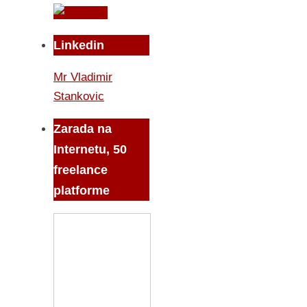
Linkedin
Mr Vladimir
Stankovic
Zarada na
Internetu, 50
freelance
platforme