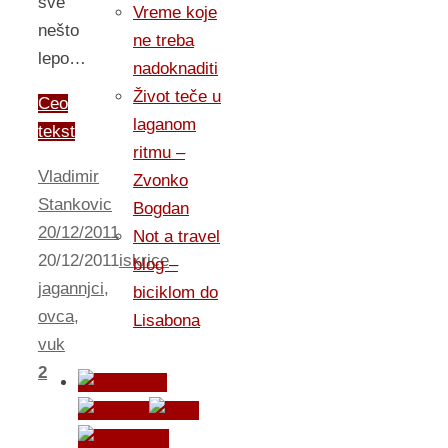
sve
Vreme koje
nešto
ne treba
lepo…
nadoknaditi
Život teče u
Ceo
laganom
tekst
ritmu –
Vladimir
Zvonko
Stankovic
Bogdan
20/12/2011
Not a travel
20/12/2011
iskrice
blog –
jagannjci
,
biciklom do
ovca
,
Lisabona
vuk
2