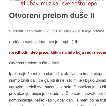
Otvoreni prelom duše II
Vladimir Stankovic
23/11/2010
24/11/2010
Moje pricice
( priča u nastavcima, ovo je drugi…) II
(
predhodni deo priče, klikni na bilo koju reč iz reče
Otvoreni prelom duše –
Pad
I
pak, najteže mi je padao odlazak. Nisam imao snage 
nismo znali da li će ga biti ili ne, što mi je ubijalo u
naravno, sedeli svi mangupi iz sela. Dobacivanja su bi
provokacije, ubijanje dosade… Čuo sam ih svaki put ka
komunikacija, nešto kao “Dobar dan,” a meni bolna frus