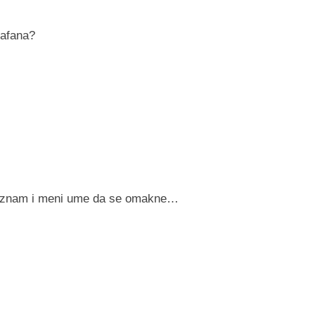
kafana?
priznam i meni ume da se omakne…