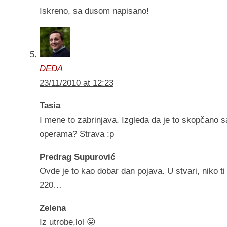
Iskreno, sa dusom napisano!
DEDA
23/11/2010 at 12:23
Tasia
I mene to zabrinjava. Izgleda da je to skopčano 
operama? Strava :p
Predrag Supurović
Ovde je to kao dobar dan pojava. U stvari, niko ti
220…
Zelena
Iz utrobe,lol 😛