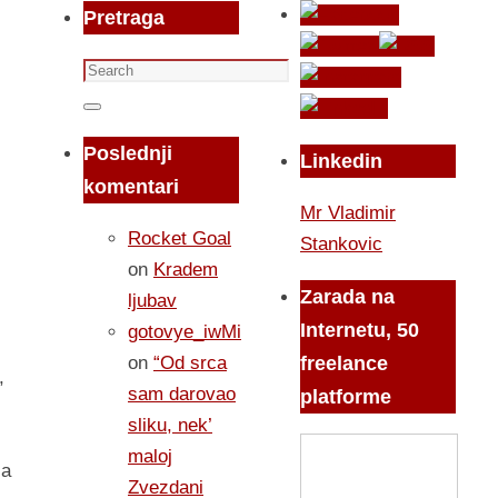
Pretraga
Search
for:
Search
Poslednji
Linkedin
komentari
Mr Vladimir
Rocket Goal
Stankovic
on
Kradem
Zarada na
ljubav
Internetu, 50
gotovye_iwMi
on
“Od srca
freelance
,
sam darovao
platforme
sliku, nek’
maloj
la
Zvezdani