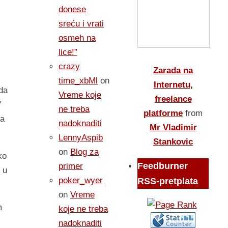
donese
sreću i vrati
osmeh na
lice!”
crazy
Zarada na
time_xbMl
on
Internetu,
da
Vreme koje
freelance
”
ne treba
platforme
from
da
nadoknaditi
Mr Vladimir
LennyAspib
Stankovic
on
Blog za
ko
Feedburner
primer
 u
poker_wyer
RSS-pretplata
on
Vreme
m
koje ne treba
nadoknaditi