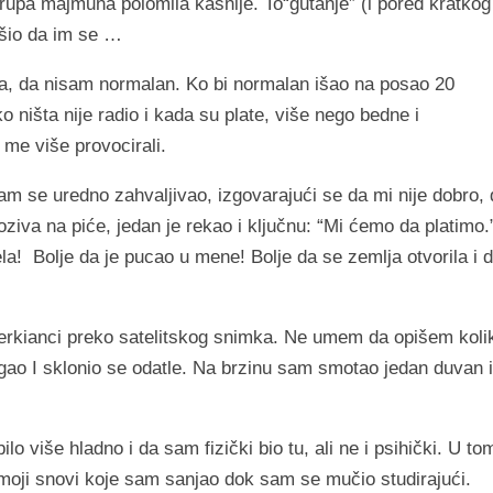
rupa majmuna polomila kasnije. To“gutanje” (i pored kratkog
rešio da im se …
la, da nisam normalan. Ko bi normalan išao na posao 20
 ništa nije radio i kada su plate, više nego bedne i
me više provocirali.
m se uredno zahvaljivao, izgovarajući se da mi nije dobro, 
iva na piće, jedan je rekao i ključnu: “Mi ćemo da platimo.
la! Bolje da je pucao u mene! Bolje da se zemlja otvorila i 
Amerkianci preko satelitskog snimka. Ne umem da opišem koli
gao I sklonio se odatle. Na brzinu sam smotao jedan duvan i
lo više hladno i da sam fizički bio tu, ali ne i psihički. U to
moji snovi koje sam sanjao dok sam se mučio studirajući.