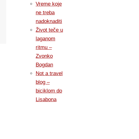
Vreme koje
ne treba
nadoknaditi
Život teče u
laganom
ritmu –
Zvonko
Bogdan
Not a travel
blog –
biciklom do
Lisabona