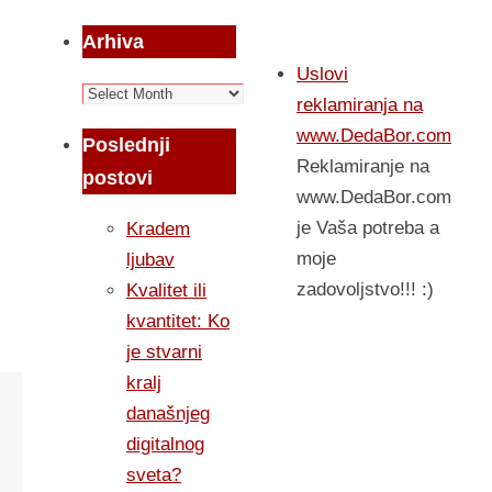
Arhiva
Uslovi
Arhiva
reklamiranja na
www.DedaBor.com
Poslednji
Reklamiranje na
postovi
www.DedaBor.com
je Vaša potreba a
Kradem
moje
ljubav
zadovoljstvo!!! :)
Kvalitet ili
kvantitet: Ko
je stvarni
kralj
današnjeg
digitalnog
sveta?