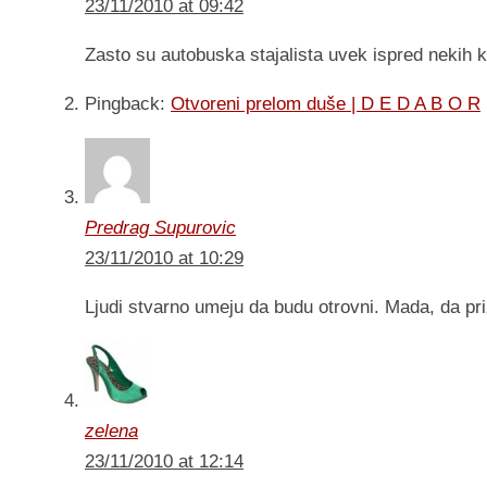
23/11/2010 at 09:42
Zasto su autobuska stajalista uvek ispred nekih 
Pingback:
Otvoreni prelom duše | D E D A B O R
Predrag Supurovic
23/11/2010 at 10:29
Ljudi stvarno umeju da budu otrovni. Mada, da 
zelena
23/11/2010 at 12:14