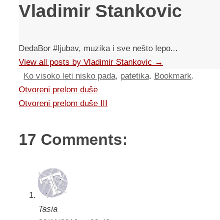
Vladimir Stankovic
DedaBor #ljubav, muzika i sve nešto lepo...
View all posts by Vladimir Stankovic
→
Ko visoko leti nisko pada
,
patetika
.
Bookmark
.
Otvoreni prelom duše
Otvoreni prelom duše III
17 Comments:
Tasia