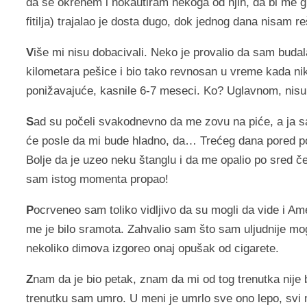
da se okrenem i nokautiram nekoga od njih, da bi me g
fitilja) trajalao je dosta dugo, dok jednog dana nisam 
V
iše mi nisu dobacivali. Neko je provalio da sam buda
kilometara pešice i bio tako revnosan u vreme kada niko
ponižavajuće, kasnile 6-7 meseci. Ko? Uglavnom, nisu 
S
ad su počeli svakodnevno da me zovu na piće, a ja sa
će posle da mi bude hladno, da… Trećeg dana pored poz
Bolje da je uzeo neku štanglu i da me opalio po sred če
sam istog momenta propao!
P
ocrveneo sam toliko vidljivo da su mogli da vide i 
me je bilo sramota. Zahvalio sam što sam uljudnije mo
nekoliko dimova izgoreo onaj opušak od cigarete.
Z
nam da je bio petak, znam da mi od tog trenutka nije bi
trenutku sam umro. U meni je umrlo sve ono lepo, svi 