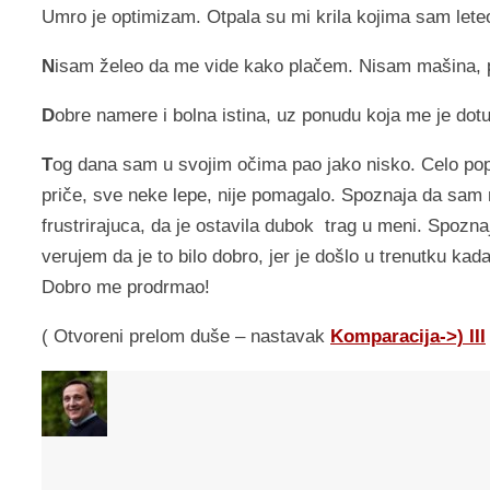
Umro je optimizam. Otpala su mi krila kojima sam let
N
isam želeo da me vide kako plačem. Nisam mašina, 
D
obre namere i bolna istina, uz ponudu koja me je dotu
T
og dana sam u svojim očima pao jako nisko. Celo po
priče, sve neke lepe, nije pomagalo. Spoznaja da sam nek
frustrirajuca, da je ostavila dubok trag u meni. Spozn
verujem da je to bilo dobro, jer je došlo u trenutku ka
Dobro me prodrmao!
( Otvoreni prelom duše – nastavak
Komparacija->) III