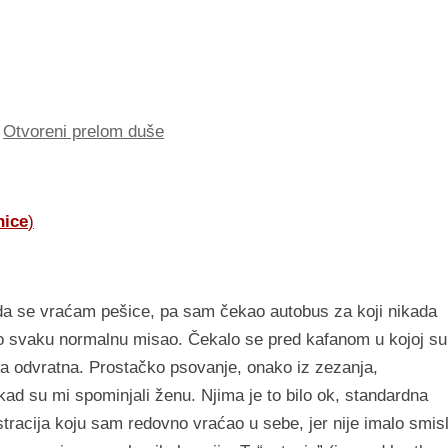
,
Otvoreni prelom duše
nice
)
da se vraćam pešice, pa sam čekao autobus za koji nikada
bijalo svaku normalnu misao. Čekalo se pred kafanom u kojoj su
la odvratna. Prostačko psovanje, onako iz zezanja,
d su mi spominjali ženu. Njima je to bilo ok, standardna
tracija koju sam redovno vraćao u sebe, jer nije imalo smis