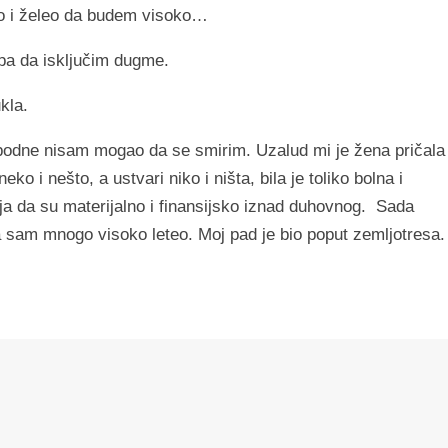
eo i želeo da budem visoko…
pa da isključim dugme.
kla.
podne nisam mogao da se smirim. Uzalud mi je žena pričala
o i nešto, a ustvari niko i ništa, bila je toliko bolna i
aja da su materijalno i finansijsko iznad duhovnog. Sada
da sam mnogo visoko leteo. Moj pad je bio poput zemljotresa.