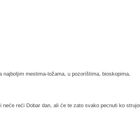
sa najboljim mestima-ložama, u pozorištima, bioskopima,
 i neće reći Dobar dan, ali će te zato svako pecnuti ko struj