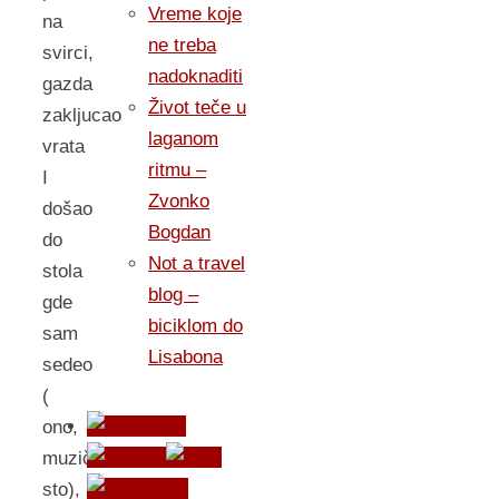
Vreme koje
na
ne treba
svirci,
nadoknaditi
gazda
Život teče u
zakljucao
laganom
vrata
ritmu –
I
Zvonko
došao
Bogdan
do
Not a travel
stola
blog –
gde
biciklom do
sam
Lisabona
sedeo
(
ono,
muzički
sto),