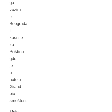
ga
vozim
iz
Beograda
I
kasnije
za
Prištinu
gde
je
u
hotelu
Grand
bio
smešten.
Moje