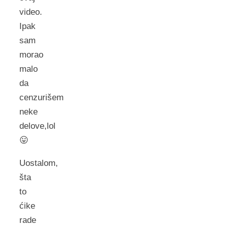
video.
Ipak
sam
morao
malo
da
cenzurišem
neke
delove,lol
😛
Uostalom,
šta
to
ćike
rade