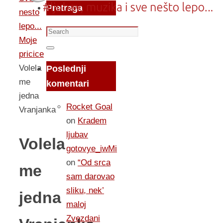
Pretraga
nesto
lepo...
Search
Moje
for:
Search
pricice
Volela
Poslednji
me
komentari
jedna
Rocket Goal
Vranjanka
on
Kradem
ljubav
Volela
gotovye_iwMi
on
“Od srca
me
sam darovao
sliku, nek’
jedna
maloj
Zvezdani