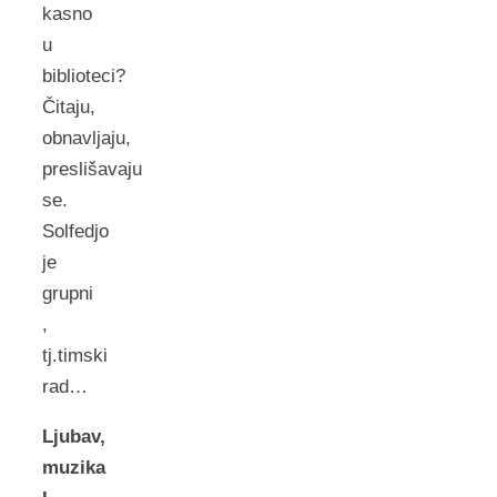
kasno
u
biblioteci?
Čitaju,
obnavljaju,
preslišavaju
se.
Solfedjo
je
grupni
,
tj.timski
rad…
Ljubav,
muzika