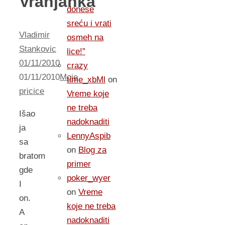
Vranjanka
donese
sreću i vrati
Vladimir
osmeh na
Stankovic
lice!”
01/11/2010
crazy
01/11/2010
Moje
time_xbMl
on
pricice
Vreme koje
ne treba
Išao
nadoknaditi
ja
LennyAspib
sa
on
Blog za
bratom
primer
gde
poker_wyer
I
on
Vreme
on.
koje ne treba
A
nadoknaditi