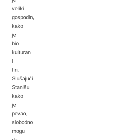
veliki
gospodin,
kako
je
bio
kulturan
I
fin.
Slušajući
Stanišu
kako
je
pevao,
slobodno
mogu
da