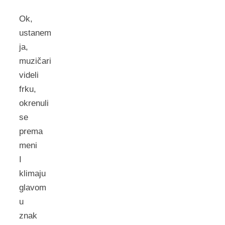
Ok,
ustanem
ja,
muzičari
videli
frku,
okrenuli
se
prema
meni
I
klimaju
glavom
u
znak