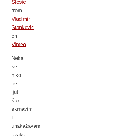
Stosic
from
Vladimir
Stankovic
on
Vimeo
.
Neka
se
niko
ne
ljuti
što
skrnavim
I
unakažavam
ovako