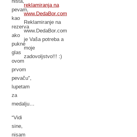
ništa,
reklamiranja na
pevam,
www.DedaBor.com
kao
Reklamiranje na
rezerva
www.DedaBor.com
ako
je Vaša potreba a
pukne
moje
glas
zadovoljstvo!!! :)
ovom
prvom
pevaču”,
lupetam
za
medalju…
“Vidi
sine,
nisam