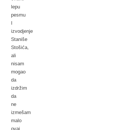
lepu
pesmu
I
izvodjenje
Staniše
Stošića,
ali
nisam
mogao
da
izdržim
da
ne
izmešam
malo
ovaj