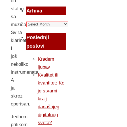
on
stalno
Arhiva
sa
Arhiva
muzičarima.
Svira
Poslednji
klarinet
postovi
I
još
Kradem
nekoliko
ljubav
instrumenata.
Kvalitet ili
A
kvantitet: Ko
ja
je stvarni
skroz
kralj
operisan.
današnjeg
digitalnog
Jednom
sveta?
prilikom