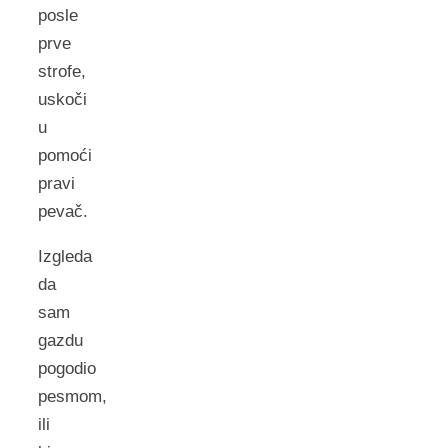
posle
prve
strofe,
uskoči
u
pomoći
pravi
pevač.
Izgleda
da
sam
gazdu
pogodio
pesmom,
ili