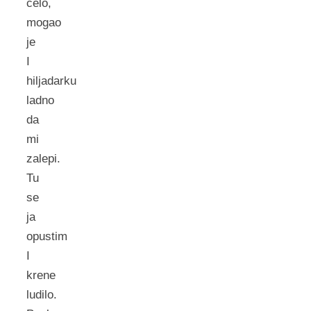
čelo,
mogao
je
I
hiljadarku
ladno
da
mi
zalepi.
Tu
se
ja
opustim
I
krene
ludilo.