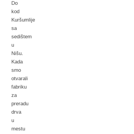
Do
kod
Kuršumlije
sa
sedištem
u
Nišu.
Kada
smo
otvarali
fabriku
za
preradu
drva
u
mestu