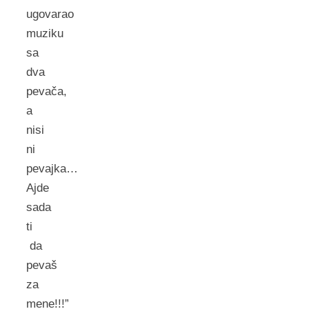
ugovarao
muziku
sa
dva
pevača,
a
nisi
ni
pevajka…
Ajde
sada
ti
da
pevaš
za
mene!!!”