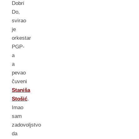
Dobri
Do,
svirao
je
orkestar
PGP-
a
a
pevao
čuveni
Staniša
Stošić
.
Imao
sam
zadovoljstvo
da