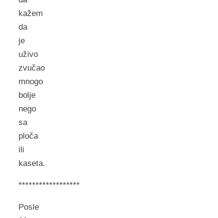
kažem
da
je
uživo
zvučao
mnogo
bolje
nego
sa
ploča
ili
kaseta.
******************
Posle