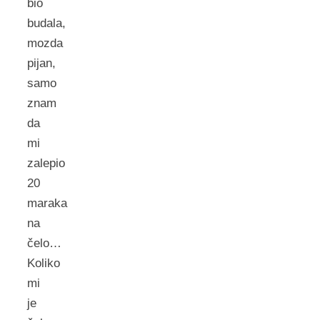
bio
budala,
mozda
pijan,
samo
znam
da
mi
zalepio
20
maraka
na
čelo…
Koliko
mi
je