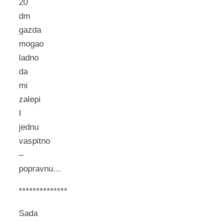
20
dm
gazda
mogao
ladno
da
mi
zalepi
I
jednu
vaspitno
–
popravnu…
**************
Sada