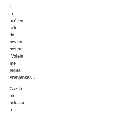
I
ja
počnem
solo
da
pevam
pesmu
“
Volela
me
jedna
Vranjanka
”…
Gazda
mi
pokazao
a