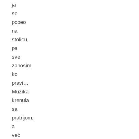
ja
se
popeo
na
stolicu,
pa
sve
zanosim
ko
pravi…
Muzika
krenula
sa
pratnjom,
a
već