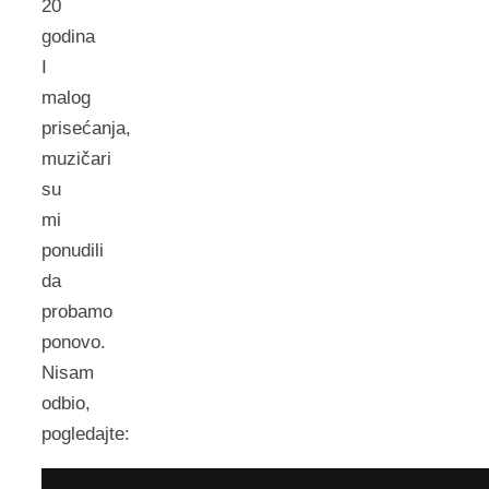
20
godina
I
malog
prisećanja,
muzičari
su
mi
ponudili
da
probamo
ponovo.
Nisam
odbio,
pogledajte: