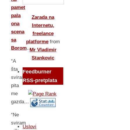
pamet
pala
Zarada na
ona
Internetu,
scena
freelance
sa
platforme
from
Borom
…
Mr Vladimir
Stankovic
“A
šta
Feedburner
sviraš?”-
RSS-pretplata
pita
me
gazda…
“Ne
sviram
Uslovi