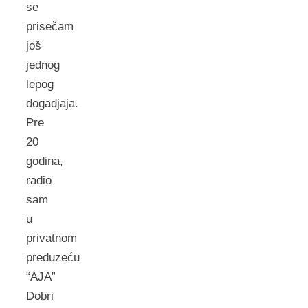
se
prisečam
još
jednog
lepog
dogadjaja.
Pre
20
godina,
radio
sam
u
privatnom
preduzeću
“AJA”
Dobri