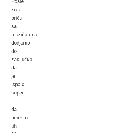
Posle
kroz
priču
sa
muzičarima
dodjemo
do
zaključka
da
je
ispalo
super
I
da
umesto
tih