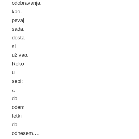
odobravanja,
kao-
pevaj
sada,
dosta
si
uživao.
Reko
u
sebi:
a
da
odem
tetki
da
odnesem….