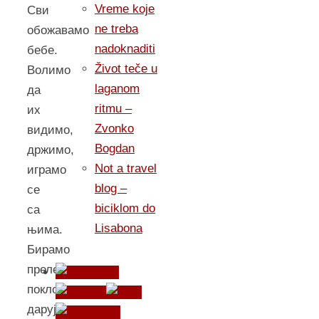
Vreme koje
Сви
ne treba
обожавамо
nadoknaditi
бебе.
Život teče u
Волимо
laganom
да
ritmu –
их
Zvonko
видимо,
Bogdan
држимо,
Not a travel
играмо
blog –
се
biciklom do
са
Lisabona
њима.
Бирамо
прелепе
поклоне,
дарујемо