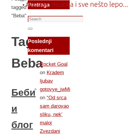
Pretraga
tagged
"Beba"
Search
for:
Search
Tag:
Poslednji
komentari
Beba
Rocket Goal
on
Kradem
ljubav
gotovye_iwMi
Беби
on
“Od srca
sam darovao
и
sliku, nek’
блог
maloj
Zvezdani