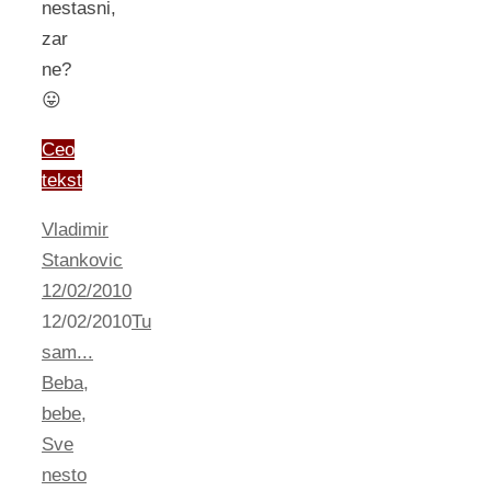
nestasni,
zar
ne?
😛
Ceo
tekst
Vladimir
Stankovic
12/02/2010
12/02/2010
Tu
sam...
Beba
,
bebe
,
Sve
nesto