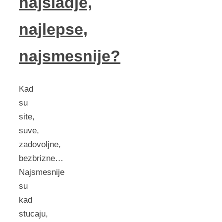
najsladje,
najlepse,
najsmesnije?
Kad
su
site,
suve,
zadovoljne,
bezbrizne…
Najsmesnije
su
kad
stucaju,