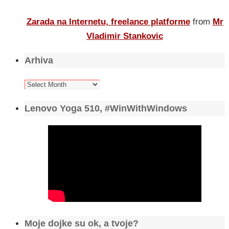
Zarada na Internetu, freelance platforme
from
Mr
Vladimir Stankovic
Arhiva
Arhiva
Lenovo Yoga 510, #WinWithWindows
Moje dojke su ok, a tvoje?