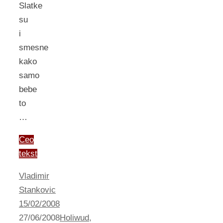
Slatke
su
i
smesne
kako
samo
bebe
to
…
Ceo
tekst
Vladimir
Stankovic
15/02/2008
27/06/2008
Holiwud
,