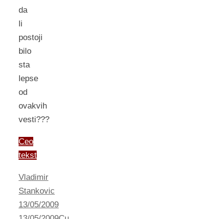
da
li
postoji
bilo
sta
lepse
od
ovakvih
vesti???
Ceo
tekst
Vladimir
Stankovic
13/05/2009
13/05/2009
Cu