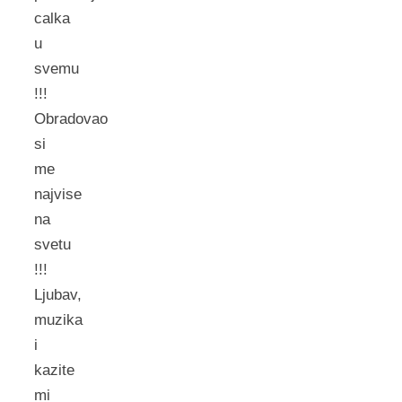
calka
u
svemu
!!!
Obradovao
si
me
najvise
na
svetu
!!!
Ljubav,
muzika
i
kazite
mi