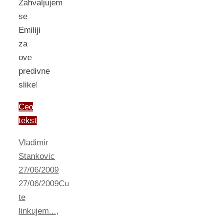
Zahvaljujem
se
Emiliji
za
ove
predivne
slike!
Ceo
tekst
Vladimir
Stankovic
27/06/2009
27/06/2009
Cu
te
linkujem...
,