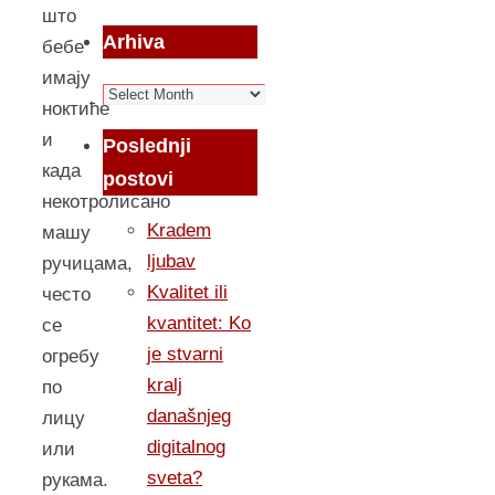
што
Arhiva
бебе
имају
Arhiva
ноктиће
и
Poslednji
када
postovi
некотролисано
Kradem
машу
ljubav
ручицама,
Kvalitet ili
често
kvantitet: Ko
се
je stvarni
огребу
kralj
по
današnjeg
лицу
digitalnog
или
sveta?
рукама.