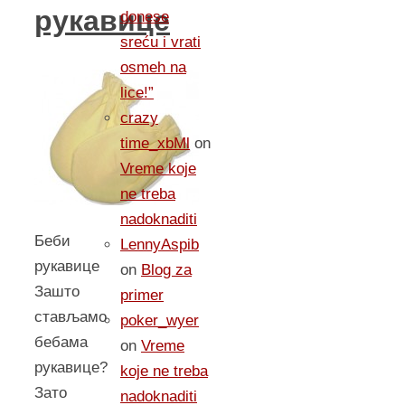
рукавице
donese
sreću i vrati
osmeh na
lice!”
crazy
time_xbMl
on
Vreme koje
ne treba
nadoknaditi
Беби
LennyAspib
рукавице
on
Blog za
Зашто
primer
стављамо
poker_wyer
бебaма
on
Vreme
рукавице?
koje ne treba
Зато
nadoknaditi