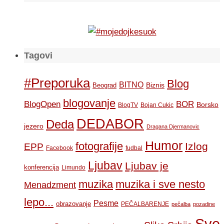
Tagovi
#Preporuka
Blog
BITNO
Biznis
Beograd
blogovanje
BOR
BlogOpen
Borsko
BlogTV
Bojan Cukic
DEDABOR
Deda
jezero
Dragana Djermanovic
Humor
fotografije
Izlog
EPP
Facebook
fudbal
Ljubav
Ljubav je
konferencija
Limundo
muzika
muzika i sve nesto
Menadzment
lepo...
Pesme
obrazovanje
PEČALBARENJE
pečalba
pozadine
Sve