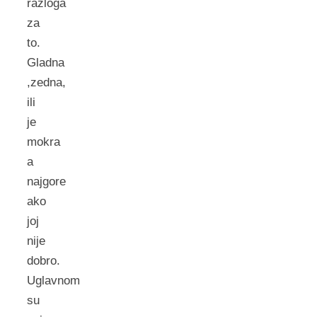
razloga
za
to.
Gladna
,zedna,
ili
je
mokra
a
najgore
ako
joj
nije
dobro.
Uglavnom
su