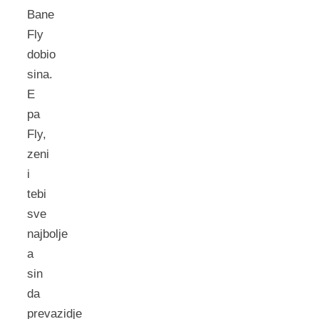
Bane
Fly
dobio
sina.
E
pa
Fly,
zeni
i
tebi
sve
najbolje
a
sin
da
prevazidje