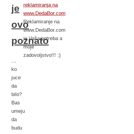
reklamiranja na
je
www.DedaBor.com
Reklamiranje na
ovo
www.DedaBor.com
poznato
je Vaša potreba a
moje
zadovoljstvo!!! :)
…
ko
juce
da
bilo?
Bas
umeju
da
budu