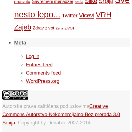
Slike
Srbija
Savremeni menadzer
prosveta
skola
nesto lepo...
VRH
Vicevi
Twitter
Zajeb
Zdrav zivot
ZIVOT
Zena
Meta
Log in
Entries feed
Comments feed
WordPress.org
Autorska prava zaštićena pod uslovima
Creative
Commons Autorstvo-Nekomercijalno-Bez prerada 3.0
Srbija
. Copyright by Dedabor 2007-2014.