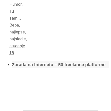
Humor
,
Tu
sam...
Beba
,
najlepse
,
najsladje
,
stucanje
18
Zarada na Internetu – 50 freelance platforme