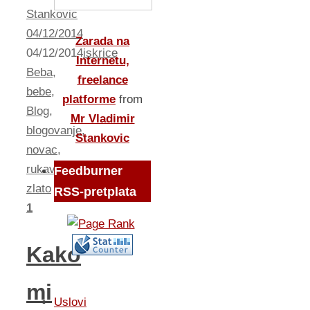
Stankovic
04/12/2014
Zarada na
04/12/2014
iskrice
Internetu,
Beba
,
freelance
bebe
,
platforme
from
Blog
,
Mr Vladimir
blogovanje
,
Stankovic
novac
,
rukavice
,
Feedburner
zlato
RSS-pretplata
1
Kako
mi
Uslovi