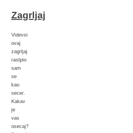
Zagrljaj
Videvsi
ovaj
zagrljaj
rastpio
sam
se
kao
secer.
Kakav
je
vas
osecaj?