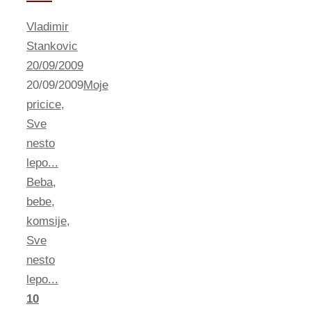
Vladimir
Stankovic
20/09/2009
20/09/2009
Moje
pricice
,
Sve
nesto
lepo...
Beba
,
bebe
,
komsije
,
Sve
nesto
lepo...
10