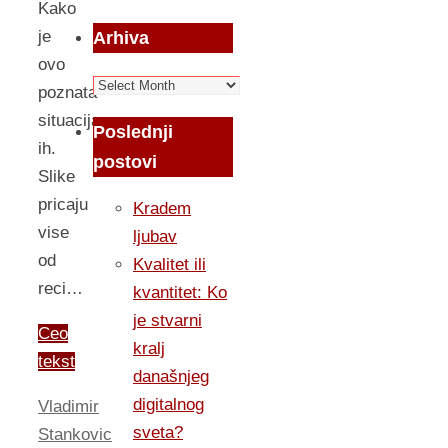
Kako
je
Arhiva
ovo
Arhiva
poznata
situacija,
Poslednji
ih.
postovi
Slike
pricaju
Kradem
vise
ljubav
od
Kvalitet ili
reci…
kvantitet: Ko
je stvarni
Ceo
kralj
tekst
današnjeg
digitalnog
Vladimir
sveta?
Stankovic