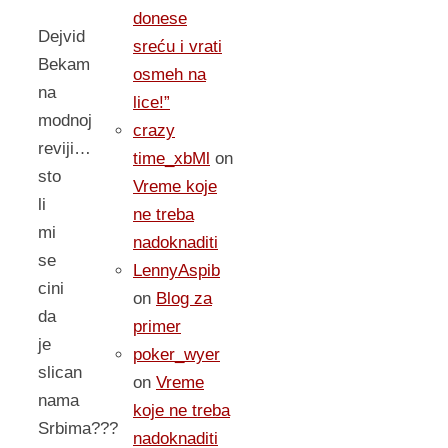
donese
Dejvid
sreću i vrati
Bekam
osmeh na
na
lice!”
modnoj
crazy
reviji…
time_xbMl
on
sto
Vreme koje
li
ne treba
mi
nadoknaditi
se
LennyAspib
cini
on
Blog za
da
primer
je
poker_wyer
slican
on
Vreme
nama
koje ne treba
Srbima???
nadoknaditi