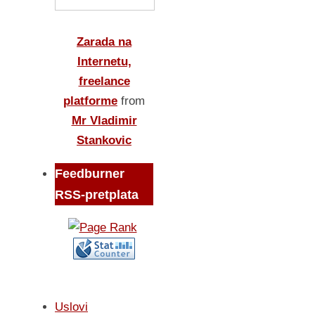
Zarada na
Internetu,
freelance
platforme
from
Mr Vladimir
Stankovic
Feedburner
RSS-pretplata
Uslovi