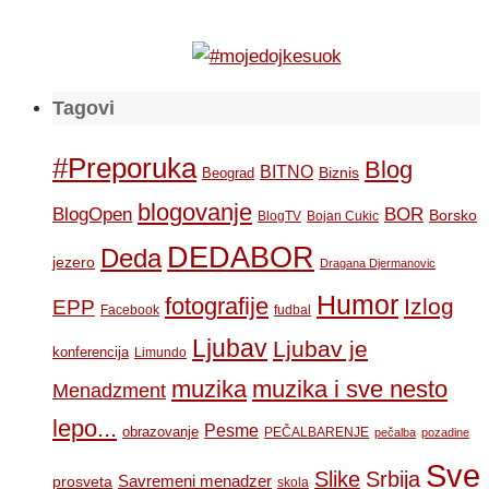
Tagovi
#Preporuka
Blog
BITNO
Biznis
Beograd
blogovanje
BOR
BlogOpen
Borsko
BlogTV
Bojan Cukic
DEDABOR
Deda
jezero
Dragana Djermanovic
Humor
fotografije
Izlog
EPP
Facebook
fudbal
Ljubav
Ljubav je
konferencija
Limundo
muzika
muzika i sve nesto
Menadzment
lepo...
Pesme
obrazovanje
PEČALBARENJE
pečalba
pozadine
Sve
Slike
Srbija
Savremeni menadzer
prosveta
skola