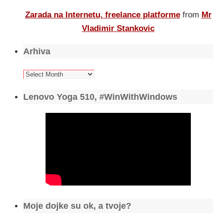
Zarada na Internetu, freelance platforme
from
Mr
Vladimir Stankovic
Arhiva
Arhiva
Lenovo Yoga 510, #WinWithWindows
Moje dojke su ok, a tvoje?