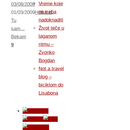
Vreme koje
03/08/2008
ne treba
01/03/2009
Holiwud
,
nadoknaditi
Tu
Život teče u
sam...
laganom
Bekam
ritmu –
9
Zvonko
Bogdan
Not a travel
blog –
biciklom do
Lisabona