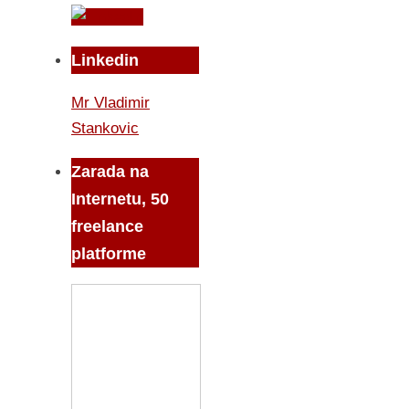
Linkedin
Mr Vladimir
Stankovic
Zarada na
Internetu, 50
freelance
platforme