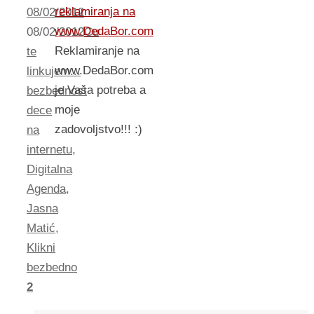
reklamiranja na
08/02/2012
www.DedaBor.com
08/02/2012
Cu
Reklamiranje na
te
www.DedaBor.com
linkujem...
je Vaša potreba a
bezbednost
moje
dece
zadovoljstvo!!! :)
na
internetu
,
Digitalna
Agenda
,
Jasna
Matić
,
Klikni
bezbedno
2