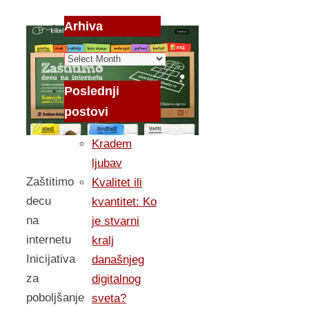
Arhiva
Arhiva
Poslednji
postovi
Kradem
ljubav
Zaštitimo
Kvalitet ili
decu
kvantitet: Ko
na
je stvarni
internetu
kralj
Inicijativa
današnjeg
za
digitalnog
poboljšanje
sveta?