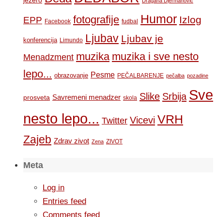
Dragana Djermanovic
Humor
fotografije
Izlog
EPP
Facebook
fudbal
Ljubav
Ljubav je
konferencija
Limundo
muzika
muzika i sve nesto
Menadzment
lepo...
Pesme
obrazovanje
PEČALBARENJE
pečalba
pozadine
Sve
Slike
Srbija
Savremeni menadzer
prosveta
skola
nesto lepo...
VRH
Vicevi
Twitter
Zajeb
Zdrav zivot
ZIVOT
Zena
Meta
Log in
Entries feed
Comments feed