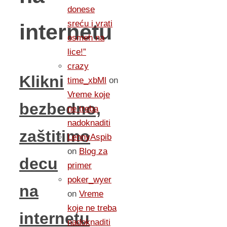
donese
sreću i vrati
internetu
osmeh na
lice!”
crazy
Klikni
time_xbMl
on
Vreme koje
bezbedno,
ne treba
nadoknaditi
zaštitimo
LennyAspib
on
Blog za
decu
primer
poker_wyer
na
on
Vreme
koje ne treba
internetu
nadoknaditi