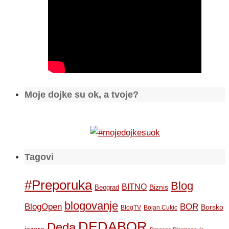
Moje dojke su ok, a tvoje?
Tagovi
#Preporuka
Blog
BITNO
Biznis
Beograd
blogovanje
BOR
BlogOpen
Borsko
BlogTV
Bojan Cukic
DEDABOR
Deda
jezero