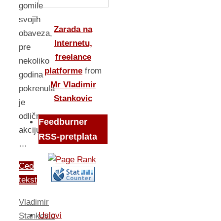
gomile
svojih
Zarada na
obaveza,
Internetu,
pre
freelance
nekoliko
platforme
from
godina
Mr Vladimir
pokrenula
Stankovic
je
odličnu
Feedburner
akciju
RSS-pretplata
…
Ceo
tekst
Vladimir
Uslovi
Stankovic