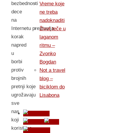
bezbednosti
Vreme koje
dece
ne treba
na
nadoknaditi
Internetu prestavlja
Život teče u
korak
laganom
napred
ritmu –
u
Zvonko
borbi
Bogdan
protiv
Not a travel
brojnih
blog –
pretnji koje
biciklom do
ugrožavaju
Lisabona
sve
nas
koji
koristimo