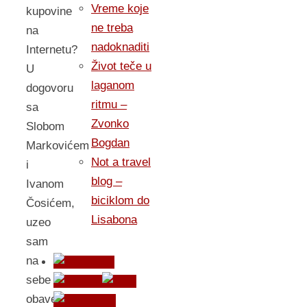
Vreme koje
kupovine
ne treba
na
nadoknaditi
Internetu?
Život teče u
U
laganom
dogovoru
ritmu –
sa
Zvonko
Slobom
Bogdan
Markovićem
Not a travel
i
blog –
Ivanom
biciklom do
Čosićem,
Lisabona
uzeo
sam
na
sebe
obavezu