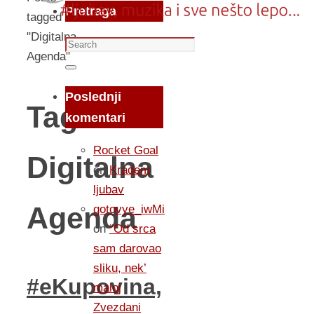
Pretraga
tagged
"Digitalna
Search
Agenda"
for:
Search
Poslednji
Tag:
komentari
Rocket Goal
Digitalna
on
Kradem
ljubav
Agenda
gotovye_iwMi
on
“Od srca
sam darovao
sliku, nek’
#eKupovina,
maloj
Zvezdani