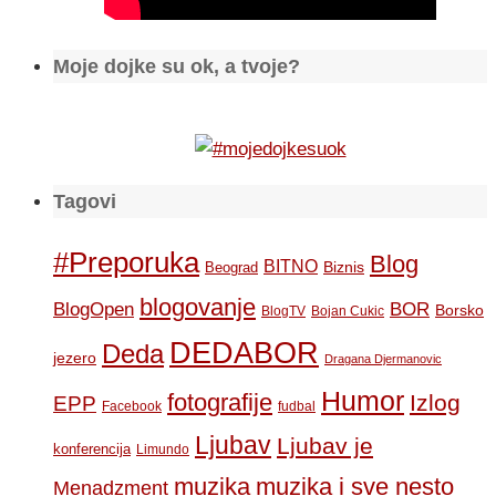
Moje dojke su ok, a tvoje?
Tagovi
#Preporuka
Blog
BITNO
Biznis
Beograd
blogovanje
BOR
BlogOpen
Borsko
BlogTV
Bojan Cukic
DEDABOR
Deda
jezero
Dragana Djermanovic
Humor
fotografije
Izlog
EPP
Facebook
fudbal
Ljubav
Ljubav je
konferencija
Limundo
muzika
muzika i sve nesto
Menadzment