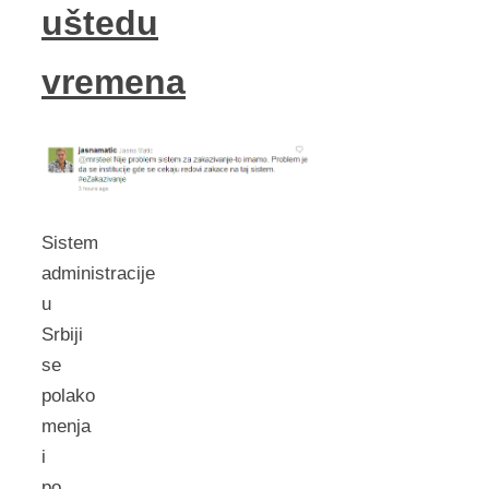
uštedu
vremena
Sistem
administracije
u
Srbiji
se
polako
menja
i
po