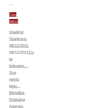
…
Ceo
tekst
Vladimir
Stankovic
08/12/2011
08/12/2011
Cu
te
linkujem...
,
Sve
nesto
lepo...
BitnoBor
,
Digitalna
Agenda
,