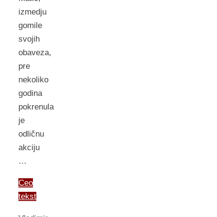
izmedju
gomile
svojih
obaveza,
pre
nekoliko
godina
pokrenula
je
odličnu
akciju
…
Ceo
tekst