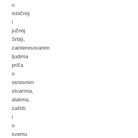
u
istočnoj
i
južnoj
Srbiji,
zainteresovanim
ljudima
priča
o
osnovnim
stvarima,
alatima,
zaštiti
i
o
svemu