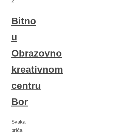
2
Bitno
u
Obrazovno
kreativnom
centru
Bor
Svaka
priča