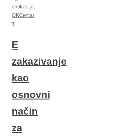
edukacija
,
OKCentar
3
E
zakazivanje
kao
osnovni
način
za