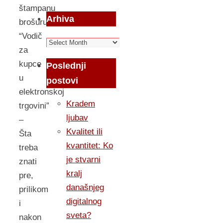
štampanu
Arhiva
brošuru
“Vodič
Arhiva
za
kupce
Poslednji
u
postovi
elektronskoj
Kradem
trgovini”
ljubav
–
Kvalitet ili
Šta
kvantitet: Ko
treba
je stvarni
znati
kralj
pre,
današnjeg
prilikom
digitalnog
i
sveta?
nakon