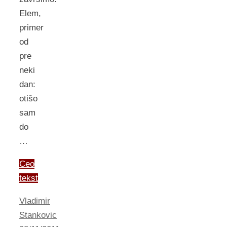
Elem,
primer
od
pre
neki
dan:
otišo
sam
do
…
Ceo
tekst
Vladimir
Stankovic