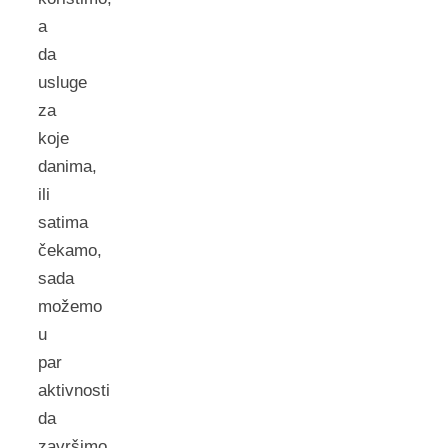
a
da
usluge
za
koje
danima,
ili
satima
čekamo,
sada
možemo
u
par
aktivnosti
da
završimo.