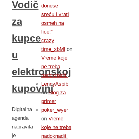
Vodič
donese
sreću i vrati
za
osmeh na
lice!”
kupce
crazy
time_xbMl
on
u
Vreme koje
ne treba
elektronskoj
nadoknaditi
LennyAspib
kupovini
on
Blog za
primer
Digitalna
poker_wyer
agenda
on
Vreme
napravila
koje ne treba
je
nadoknaditi