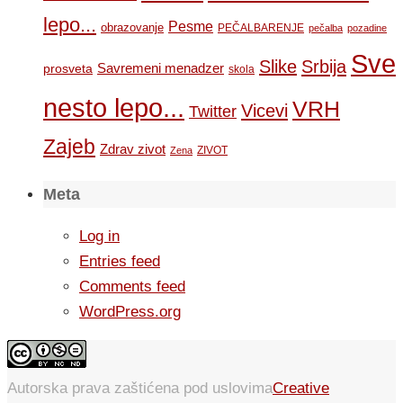
lepo...
Pesme
obrazovanje
PEČALBARENJE
pečalba
pozadine
Sve
Slike
Srbija
Savremeni menadzer
prosveta
skola
nesto lepo...
VRH
Vicevi
Twitter
Zajeb
Zdrav zivot
ZIVOT
Zena
Meta
Log in
Entries feed
Comments feed
WordPress.org
Autorska prava zaštićena pod uslovima
Creative