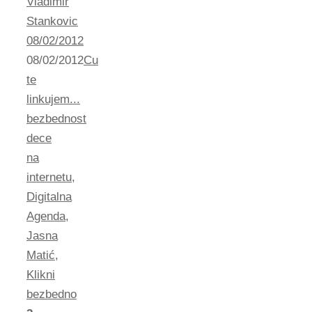
Vladimir
Stankovic
08/02/2012
08/02/2012
Cu
te
linkujem...
bezbednost
dece
na
internetu
,
Digitalna
Agenda
,
Jasna
Matić
,
Klikni
bezbedno