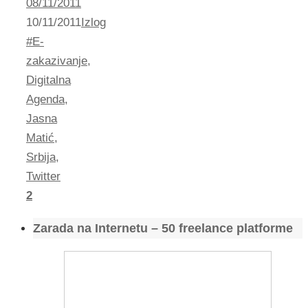
08/11/2011
10/11/2011
Izlog
#E-
zakazivanje
,
Digitalna
Agenda
,
Jasna
Matić
,
Srbija
,
Twitter
2
Zarada na Internetu – 50 freelance platforme