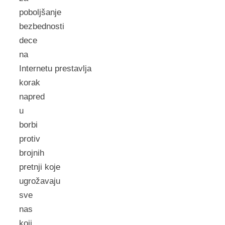
poboljšanje
bezbednosti
dece
na
Internetu prestavlja
korak
napred
u
borbi
protiv
brojnih
pretnji koje
ugrožavaju
sve
nas
koji