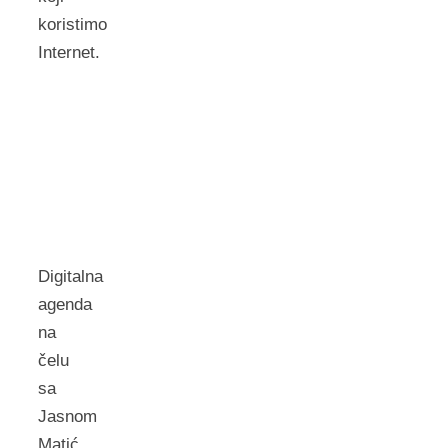
koristimo
Internet.
Digitalna
agenda
na
čelu
sa
Jasnom
Matić,