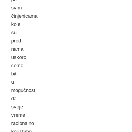
svim
činjenicama
koje
su
pred
nama,
uskoro
ćemo
biti
u
mogučnosti
da
svoje
vreme
racionalno
koristimo,