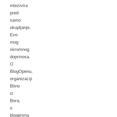
intezivira
pred
samo
okupljanje.
Evo
mog
skromnog
doprinosa.
O
BlogOpenu,
organizaciji
Bitno
iz
Bora,
o
blogerima