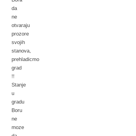
da
ne
otvaraju
prozore
svojih
stanova,
prehladicmo
grad
!!
Stanje
u
gradu
Boru
ne
moze
da