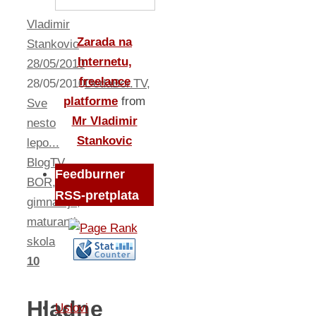
Vladimir
Zarada na
Stankovic
Internetu,
28/05/2010
freelance
28/05/2010
DedaBor.TV
,
platforme
from
Sve
Mr Vladimir
nesto
Stankovic
lepo...
BlogTV
,
Feedburner
BOR
,
RSS-pretplata
gimnazija
,
maturanti
,
skola
10
Hladne
Uslovi