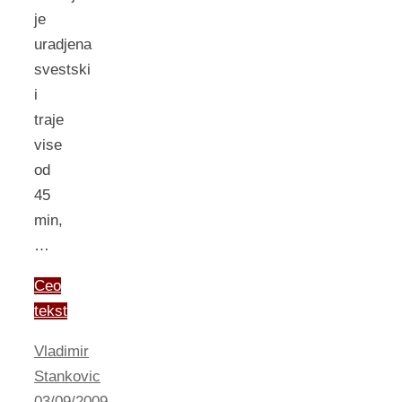
je
uradjena
svestski
i
traje
vise
od
45
min,
…
Ceo
tekst
Vladimir
Stankovic
03/09/2009