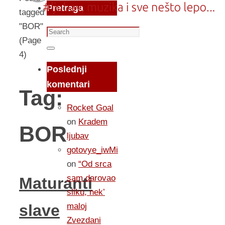
Pretraga
tagged
"BOR"
Search
(Page
for:
Search
4)
Poslednji
komentari
Tag:
Rocket Goal
on
Kradem
BOR
ljubav
gotovye_iwMi
on
“Od srca
sam darovao
Maturanti
sliku, nek’
maloj
slave
Zvezdani