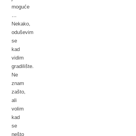
moguće
…
Nekako,
oduševim
se
kad
vidim
gradilište.
Ne
znam
zašto,
ali
volim
kad
se
nešto