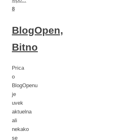
lepo...
8
BlogOpen,
Bitno
Prica
o
BlogOpenu
je
uvek
aktuelna
ali
nekako
se