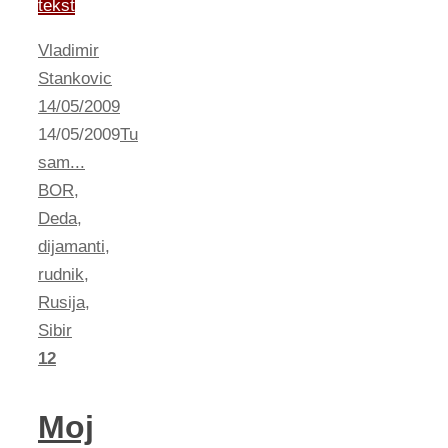
tekst
Vladimir
Stankovic
14/05/2009
14/05/2009
Tu
sam...
BOR
,
Deda
,
dijamanti
,
rudnik
,
Rusija
,
Sibir
12
Moj