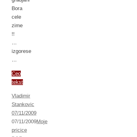
Bora
cele
zime
!!
…
izgorese
…
Ceo
tekst
Vladimir
Stankovic
07/11/2009
07/11/2009
Moje
pricice