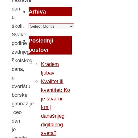
nastavni
dan
Arhiva
u
Arhiva
školi.
Svake
Poslednji
godine
postovi
zadnjeg
školskog
Kradem
dana,
ljubav
u
Kvalitet ili
dvorištu
kvantitet: Ko
borske
je stvarni
gimnazije
kralj
ceo
današnjeg
dan
digitalnog
je
sveta?