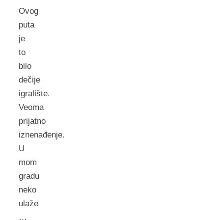
Ovog
puta
je
to
bilo
dečije
igralište.
Veoma
prijatno
iznenađenje.
U
mom
gradu
neko
ulaže
…