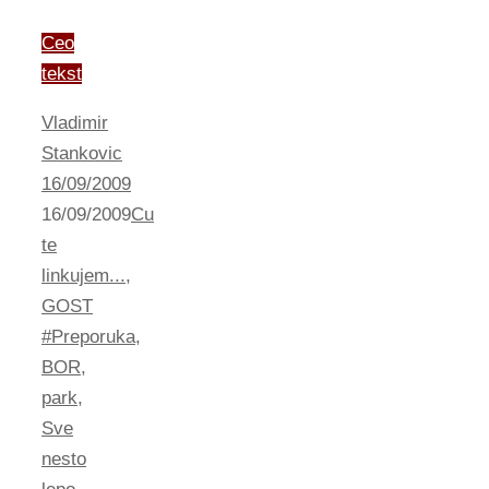
Ceo
tekst
Vladimir
Stankovic
16/09/2009
16/09/2009
Cu
te
linkujem...
,
GOST
#Preporuka
,
BOR
,
park
,
Sve
nesto