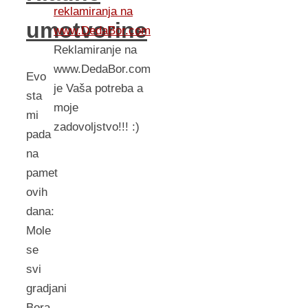
reklamiranja na
umotvorine
www.DedaBor.com
Reklamiranje na
www.DedaBor.com
Evo
je Vaša potreba a
sta
moje
mi
zadovoljstvo!!! :)
pada
na
pamet
ovih
dana:
Mole
se
svi
gradjani
Bora