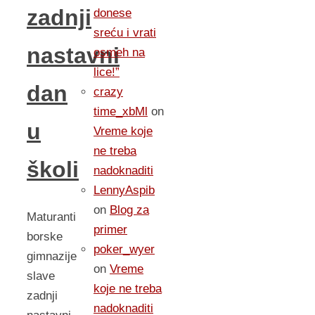
zadnji
donese
sreću i vrati
nastavni
osmeh na
lice!”
dan
crazy
time_xbMl
on
u
Vreme koje
ne treba
školi
nadoknaditi
LennyAspib
on
Blog za
Maturanti
primer
borske
poker_wyer
gimnazije
on
Vreme
slave
koje ne treba
zadnji
nadoknaditi