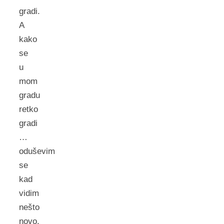
gradi.
A
kako
se
u
mom
gradu
retko
gradi
…
oduševim
se
kad
vidim
nešto
novo.