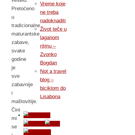
veselo.
Vreme koje
Pretoćeno
ne treba
u
nadoknaditi
tradicionalne
Život teče u
maturantske
laganom
zabave,
ritmu –
svake
Zvonko
godine
Bogdan
je
Not a travel
sve
blog –
zabavnije
biciklom do
i
Lisabona
maštovitije.
Čini
mi
se