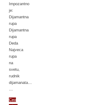
Impozantno
je:
Dijamantna
rupa
Dijamantna
rupa
Deda
Najveca
rupa
na
svetu,
rudnik
dijamanata…
…
Ceo