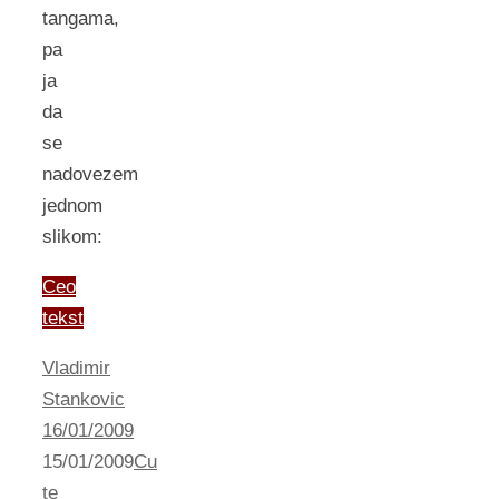
tangama,
pa
ja
da
se
nadovezem
jednom
slikom:
Ceo
tekst
Vladimir
Stankovic
16/01/2009
15/01/2009
Cu
te