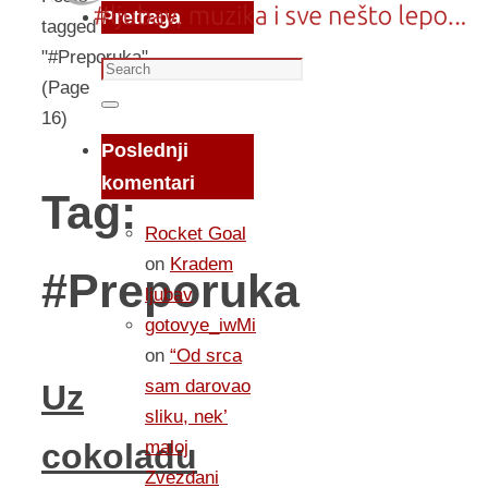
Pretraga
tagged
"#Preporuka"
Search
(Page
for:
Search
16)
Poslednji
komentari
Tag:
Rocket Goal
on
Kradem
#Preporuka
ljubav
gotovye_iwMi
on
“Od srca
sam darovao
Uz
sliku, nek’
maloj
cokoladu
Zvezdani