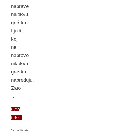
naprave
nikakvu
grešku.
Ljudi,
koji
ne
naprave
nikakvu
grešku,
napreduju.
Zato
…
Ceo
tekst
Vladimir