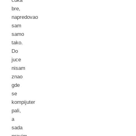
cuka
bre,
napredovao
sam
samo
tako.
Do
juce
nisam
znao
gde
se
kompijuter
pali,
a
sada