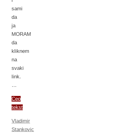
i
sami
da
ja
MORAM
da
kliknem
na
svaki
link.
…
Ceo
tekst
Vladimir
Stankovic