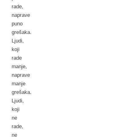
rade,
naprave
puno
grešaka.
Ljudi,
koji
rade
manje,
naprave
manje
grešaka.
Ljudi,
koji
ne
rade,
ne