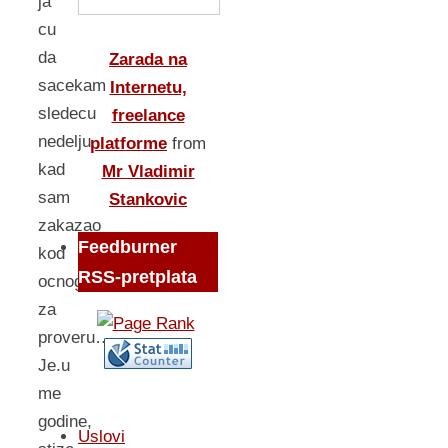
ja
cu
da
Zarada na
sacekam
Internetu,
sledecu
freelance
nedelju
platforme
from
kad
Mr Vladimir
sam
Stankovic
zakazao
Feedburner
kod
RSS-pretplata
ocnog
za
proveru…
Je.u
me
godine,
Uslovi