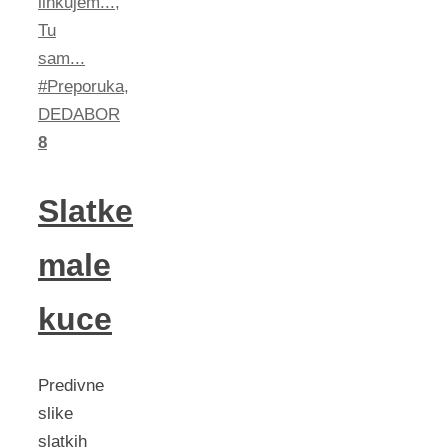
linkujem...
,
Tu
sam...
#Preporuka
,
DEDABOR
8
Slatke
male
kuce
Predivne
slike
slatkih