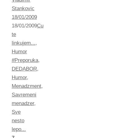
Stankovic
18/01/2009
18/01/2009
Cu
te
linkujem...
,
Humor
#Preporuka
,
DEDABOR
,
Humor
,
Menadzment
,
Savremeni
menadzer
,
Sve
nesto
lepo...
7