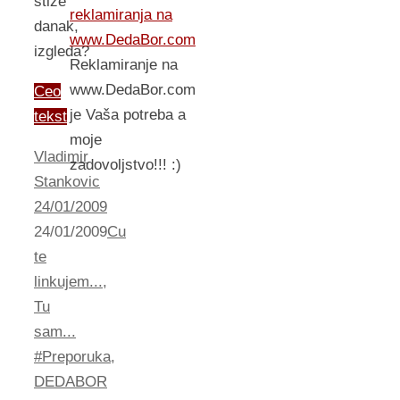
stize
reklamiranja na
danak,
www.DedaBor.com
izgleda?
Reklamiranje na
www.DedaBor.com
Ceo
je Vaša potreba a
tekst
moje
Vladimir
zadovoljstvo!!! :)
Stankovic
24/01/2009
24/01/2009
Cu
te
linkujem...
,
Tu
sam...
#Preporuka
,
DEDABOR