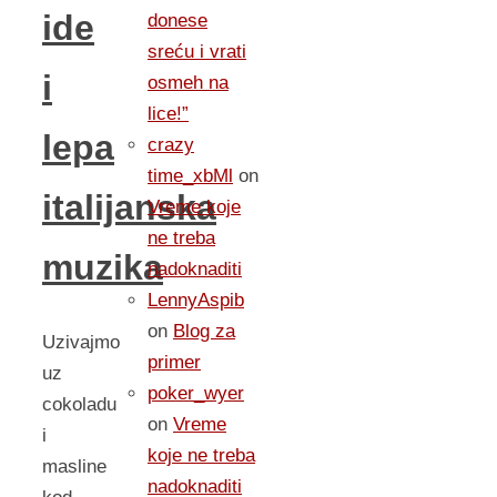
ide
donese
sreću i vrati
i
osmeh na
lice!”
lepa
crazy
time_xbMl
on
italijanska
Vreme koje
ne treba
muzika
nadoknaditi
LennyAspib
on
Blog za
Uzivajmo
primer
uz
poker_wyer
cokoladu
on
Vreme
i
koje ne treba
masline
nadoknaditi