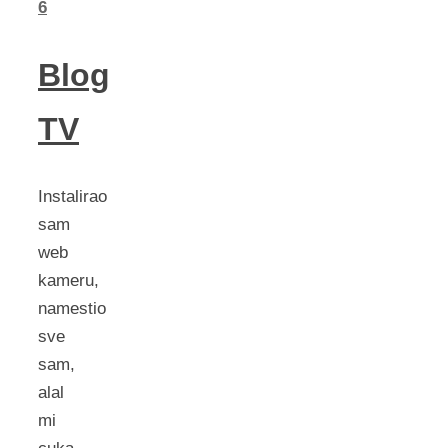
6
Blog
TV
Instalirao
sam
web
kameru,
namestio
sve
sam,
alal
mi