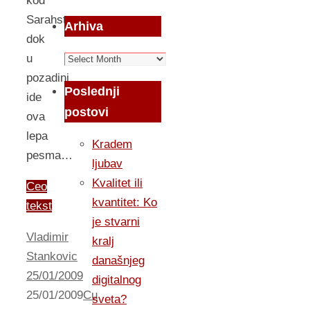
kod
Sarahstory
Arhiva
dok
Arhiva
u
pozadini
Poslednji
ide
postovi
ova
lepa
Kradem
pesma…
ljubav
Kvalitet ili
Ceo
kvantitet: Ko
tekst
je stvarni
Vladimir
kralj
Stankovic
današnjeg
25/01/2009
digitalnog
25/01/2009
Cu
sveta?