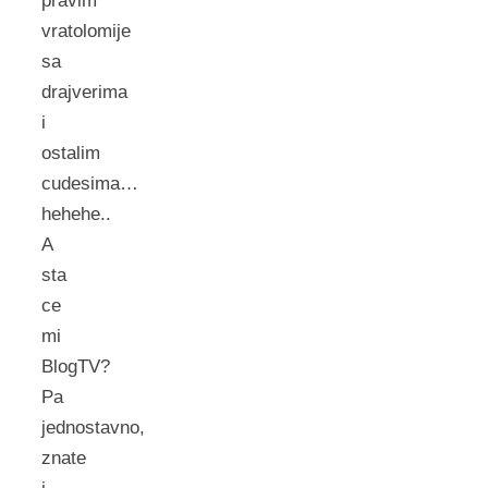
pravim
vratolomije
sa
drajverima
i
ostalim
cudesima…
hehehe..
A
sta
ce
mi
BlogTV?
Pa
jednostavno,
znate