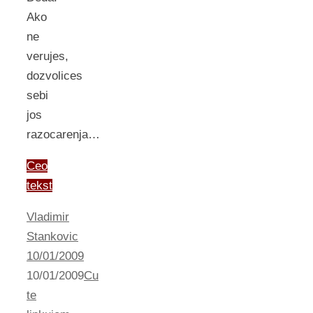
Ako
ne
verujes,
dozvolices
sebi
jos
razocarenja…
Ceo
tekst
Vladimir
Stankovic
10/01/2009
10/01/2009
Cu
te