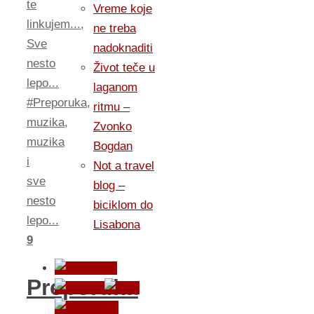
te
Vreme koje
linkujem...
,
ne treba
Sve
nadoknaditi
nesto
Život teče u
lepo...
laganom
#Preporuka
,
ritmu –
muzika
,
Zvonko
muzika
Bogdan
i
Not a travel
sve
blog –
nesto
biciklom do
lepo...
Lisabona
9
Preporuka