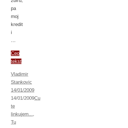
zbiru,
pa
moj
kredit
i
…
Ceo
tekst
Vladimir
Stankovic
14/01/2009
14/01/2009
Cu
te
linkujem...
,
Tu