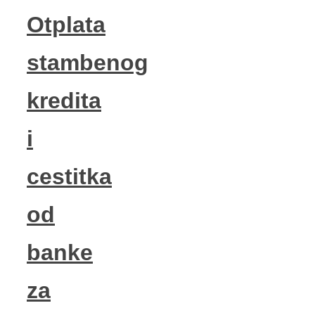
Otplata
stambenog
kredita
i
cestitka
od
banke
za