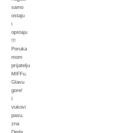
samo
ostaju
i
opstaju
!!!
Poruka
mom
prijatelju
MIFFu.
Glavu
gore!
I
vukovi
pasu,
zna
Deda.