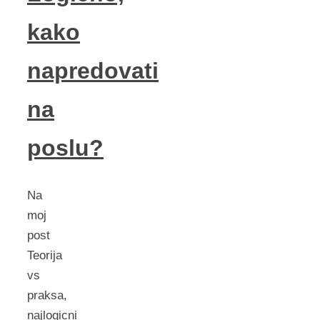
kako
napredovati
na
poslu?
Na
moj
post
Teorija
vs
praksa,
najlogicni