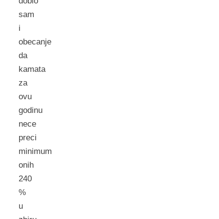
dobio
sam
i
obecanje
da
kamata
za
ovu
godinu
nece
preci
minimum
onih
240
%
u