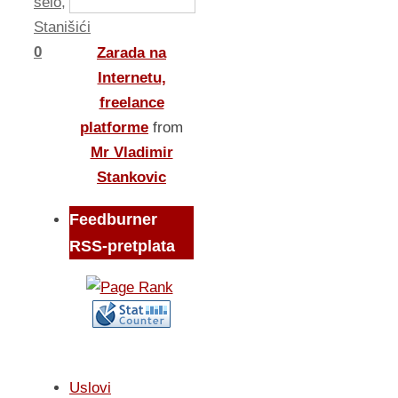
selo
,
Stanišići
0
Zarada na
Internetu,
freelance
platforme
from
Mr Vladimir
Stankovic
Feedburner
RSS-pretplata
Uslovi