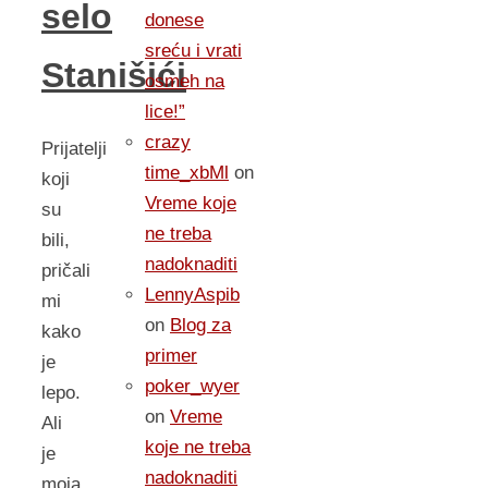
selo
donese
sreću i vrati
Stanišići
osmeh na
lice!”
crazy
Prijatelji
time_xbMl
on
koji
Vreme koje
su
ne treba
bili,
nadoknaditi
pričali
LennyAspib
mi
on
Blog za
kako
primer
je
poker_wyer
lepo.
on
Vreme
Ali
koje ne treba
je
nadoknaditi
moja