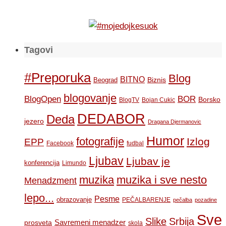
Tagovi
#Preporuka
Blog
BITNO
Biznis
Beograd
blogovanje
BOR
BlogOpen
Borsko
BlogTV
Bojan Cukic
DEDABOR
Deda
jezero
Dragana Djermanovic
Humor
fotografije
Izlog
EPP
Facebook
fudbal
Ljubav
Ljubav je
konferencija
Limundo
muzika
muzika i sve nesto
Menadzment
lepo...
Pesme
obrazovanje
PEČALBARENJE
pečalba
pozadine
Sve
Slike
Srbija
Savremeni menadzer
prosveta
skola