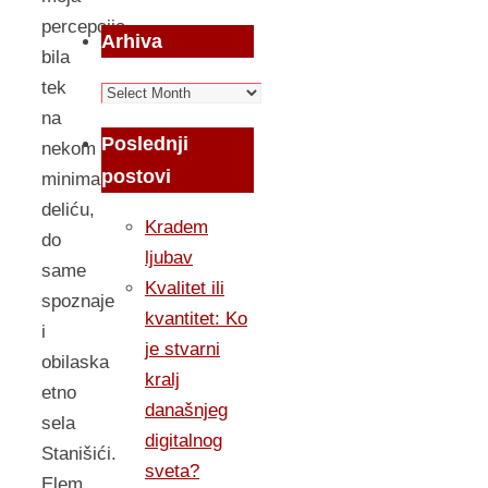
percepcija
Arhiva
bila
tek
Arhiva
na
Poslednji
nekom
postovi
minimalističkom
deliću,
Kradem
do
ljubav
same
Kvalitet ili
spoznaje
kvantitet: Ko
i
je stvarni
obilaska
kralj
etno
današnjeg
sela
digitalnog
Stanišići.
sveta?
Elem,