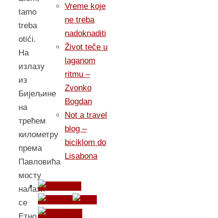
Vreme koje
tamo
ne treba
treba
nadoknaditi
otići.
Život teče u
На
laganom
излазу
ritmu –
из
Zvonko
Бијељине
Bogdan
на
Not a travel
трећем
blog –
километру
biciklom do
према
Lisabona
Павловића
мосту
налази
се
Етно