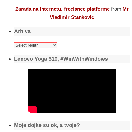
Zarada na Internetu, freelance platforme
from
Mr
Vladimir Stankovic
Arhiva
Arhiva
Lenovo Yoga 510, #WinWithWindows
Moje dojke su ok, a tvoje?