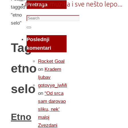
Pretraga
tagged
"etno
Search
selo"
for:
Search
Poslednji
Tag:
komentari
Rocket Goal
etno
on
Kradem
ljubav
selo
gotovye_iwMi
on
“Od srca
sam darovao
sliku, nek’
Etno
maloj
Zvezdani