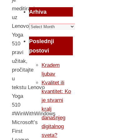
meditiranje
Arhiva
uz
Lenovo
Arhiva
Yoga
Poslednji
510
postovi
pravi
užitak,
Kradem
pročitajte
ljubav
u
Kvalitet ili
tekstu Lenovo
kvantitet: Ko
Yoga
je stvarni
510
kralj
#WinWithWindows
današnjeg
Microsoft’s
digitalnog
First
sveta?
League.