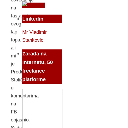
na
tastaturi
Linkedin
ovog
lap
Mr Vladimir
topa,
Stankovic
ali
Zarada na
mi
Internetu, 50
je
freelance
Predrag
platforme
Stolić
u
komentarima
na
FB
objasnio.
Sada