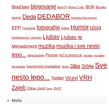
blogovanje
BOR
BlogOpen
Borsko
BlogTV
Bojan Cukic
DEDABOR
Deda
jezero
Dragana Djermanovic
Humor
fotografije
Izlog
EPP
Facebook
fudbal
Ljubav
Ljubav je
konferencija
Limundo
muzika
muzika i sve nesto
Menadzment
lepo...
Pesme
obrazovanje
PEČALBARENJE
pečalba
pozadine
Sve
Slike
Srbija
Savremeni menadzer
prosveta
skola
nesto lepo...
VRH
Vicevi
Twitter
Zajeb
Zdrav zivot
ZIVOT
Zena
Meta