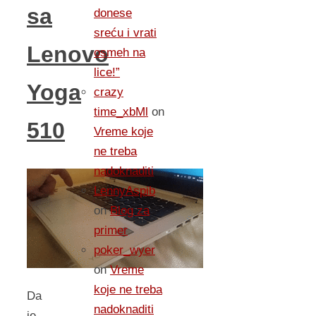
sa
donese
sreću i vrati
Lenovo
osmeh na
lice!”
Yoga
crazy
time_xbMl
on
510
Vreme koje
ne treba
nadoknaditi
LennyAspib
on
Blog za
primer
poker_wyer
on
Vreme
koje ne treba
Da
nadoknaditi
je