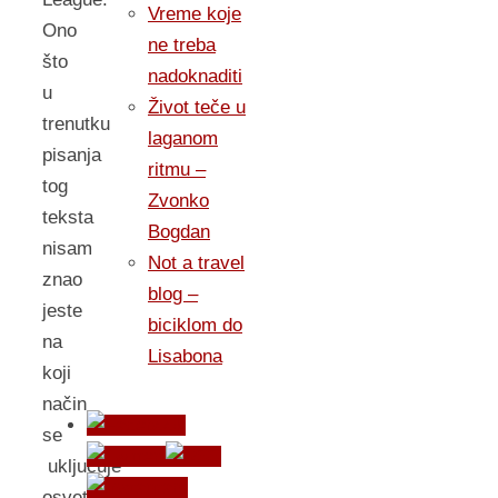
Vreme koje
Ono
ne treba
što
nadoknaditi
u
Život teče u
trenutku
laganom
pisanja
ritmu –
tog
Zvonko
teksta
Bogdan
nisam
Not a travel
znao
blog –
jeste
biciklom do
na
Lisabona
koji
način
se
uključuje
osvetljenje