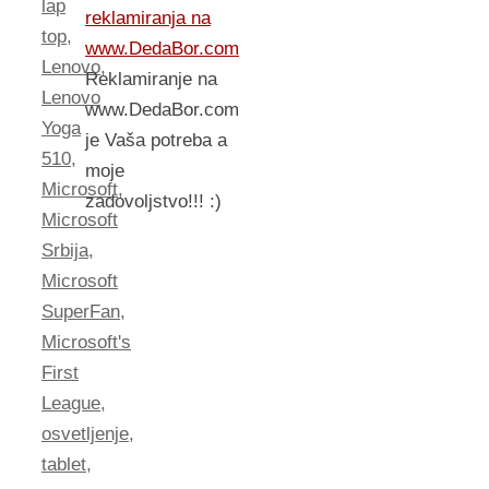
lap
reklamiranja na
top
,
www.DedaBor.com
Lenovo
,
Reklamiranje na
Lenovo
www.DedaBor.com
Yoga
je Vaša potreba a
510
,
moje
Microsoft
,
zadovoljstvo!!! :)
Microsoft
Srbija
,
Microsoft
SuperFan
,
Microsoft's
First
League
,
osvetljenje
,
tablet
,