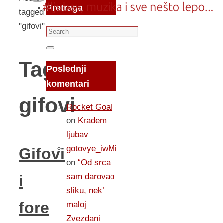
Pretraga
tagged
"gifovi"
Search
for:
Search
Tag:
Poslednji
komentari
gifovi
Rocket Goal
on
Kradem
ljubav
gotovye_iwMi
Gifovi
on
“Od srca
sam darovao
i
sliku, nek’
fore
maloj
Zvezdani