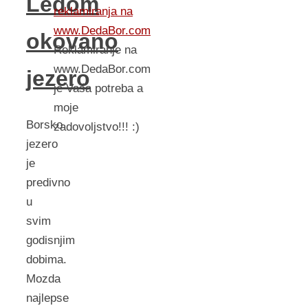
Ledom
reklamiranja na
www.DedaBor.com
okovano
Reklamiranje na
www.DedaBor.com
jezero
je Vaša potreba a
moje
Borsko
zadovoljstvo!!! :)
jezero
je
predivno
u
svim
godisnjim
dobima.
Mozda
najlepse