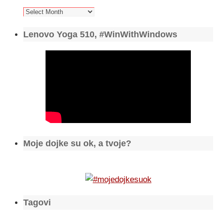
Arhiva
Lenovo Yoga 510, #WinWithWindows
Moje dojke su ok, a tvoje?
Tagovi