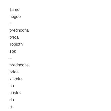
Tamo
negde
-
predhodna
prica
Toplotni
sok
–
predhodna
prica
kliknite
na
naslov
da
bi