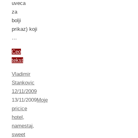
uveca
za
bolji
prikaz) koji
…
Ceo
tekst
Vladimir
Stankovic
12/11/2009
13/11/2009
Moje
pricice
hotel
,
namestaj
,
sweet