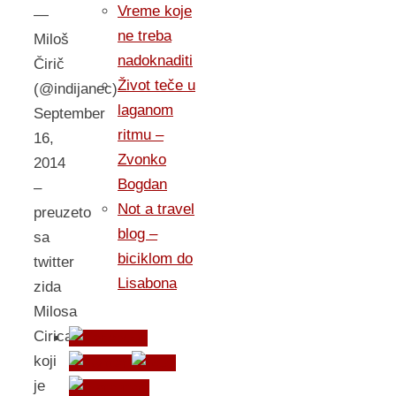
Vreme koje
—
ne treba
Miloš
nadoknaditi
Čirič
Život teče u
(@indijanec)
laganom
September
ritmu –
16,
Zvonko
2014
Bogdan
–
Not a travel
preuzeto
blog –
sa
biciklom do
twitter
Lisabona
zida
Milosa
Cirica
koji
je