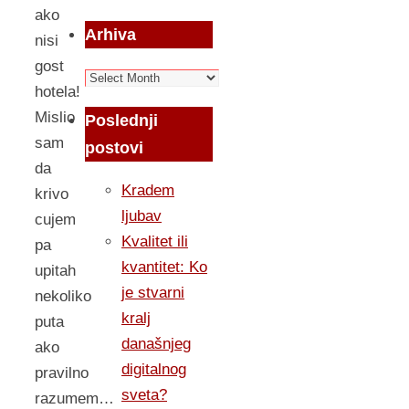
ako
Arhiva
nisi
gost
Arhiva
hotela!
Mislio
Poslednji
sam
postovi
da
Kradem
krivo
ljubav
cujem
Kvalitet ili
pa
kvantitet: Ko
upitah
je stvarni
nekoliko
kralj
puta
današnjeg
ako
digitalnog
pravilno
sveta?
razumem…