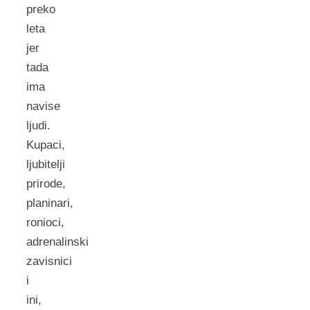
preko
leta
jer
tada
ima
navise
ljudi.
Kupaci,
ljubitelji
prirode,
planinari,
ronioci,
adrenalinski
zavisnici
i
ini,