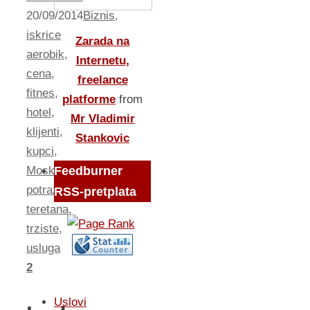
20/09/2014
Biznis
,
iskrice
Zarada na
aerobik
,
Internetu,
cena
,
freelance
fitnes
,
platforme
from
hotel
,
Mr Vladimir
klijenti
,
Stankovic
kupci
,
Moskva
,
Feedburner
potraznja
,
RSS-pretplata
teretana
,
trziste
,
usluga
2
Uslovi