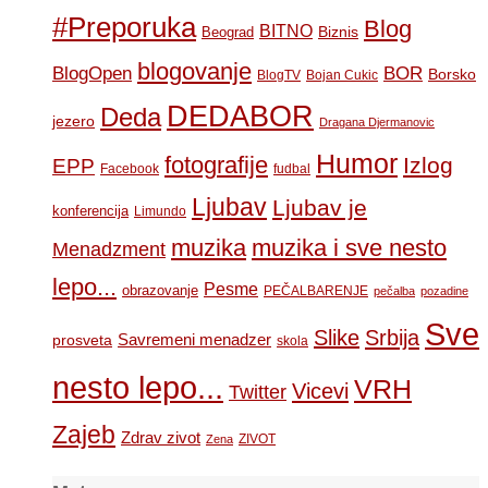
#Preporuka
Blog
BITNO
Biznis
Beograd
blogovanje
BOR
BlogOpen
Borsko
BlogTV
Bojan Cukic
DEDABOR
Deda
jezero
Dragana Djermanovic
Humor
fotografije
Izlog
EPP
Facebook
fudbal
Ljubav
Ljubav je
konferencija
Limundo
muzika
muzika i sve nesto
Menadzment
lepo...
Pesme
obrazovanje
PEČALBARENJE
pečalba
pozadine
Sve
Slike
Srbija
Savremeni menadzer
prosveta
skola
nesto lepo...
VRH
Vicevi
Twitter
Zajeb
Zdrav zivot
ZIVOT
Zena