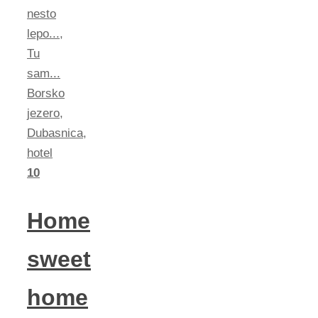
nesto
lepo...
,
Tu
sam...
Borsko
jezero
,
Dubasnica
,
hotel
10
Home
sweet
home