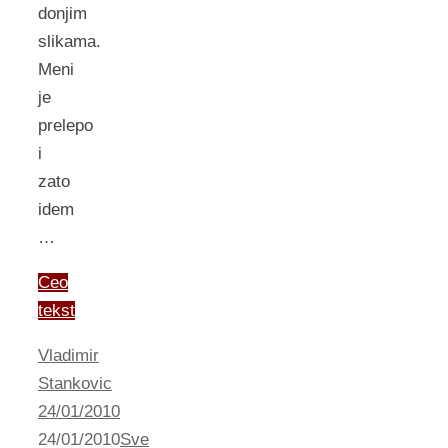
donjim
slikama.
Meni
je
prelepo
i
zato
idem
…
Ceo
tekst
Vladimir
Stankovic
24/01/2010
24/01/2010
Sve