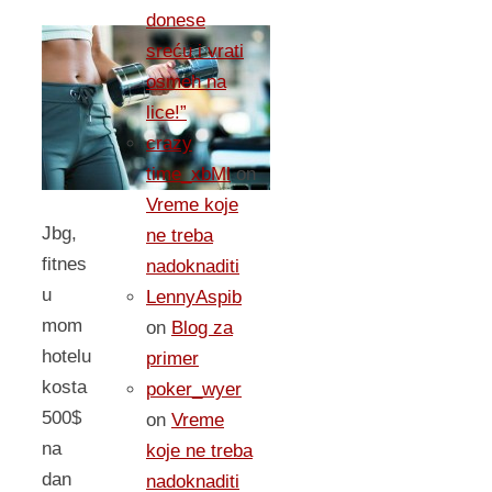
donese
sreću i vrati
osmeh na
lice!”
crazy
time_xbMl
on
Vreme koje
Jbg,
ne treba
fitnes
nadoknaditi
u
LennyAspib
mom
on
Blog za
hotelu
primer
kosta
poker_wyer
500$
on
Vreme
na
koje ne treba
dan
nadoknaditi