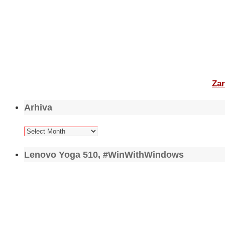
Zar
Arhiva
Arhiva
Lenovo Yoga 510, #WinWithWindows