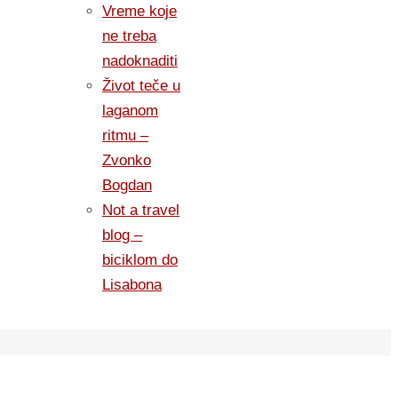
Vreme koje
ne treba
nadoknaditi
Život teče u
laganom
ritmu –
Zvonko
Bogdan
Not a travel
blog –
biciklom do
Lisabona