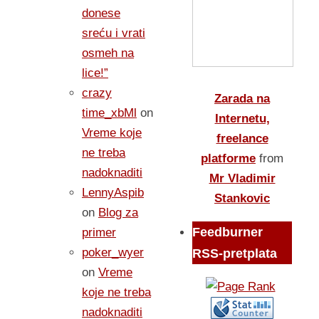
donese
sreću i vrati
osmeh na
lice!”
crazy
Zarada na
time_xbMl
on
Internetu,
Vreme koje
freelance
ne treba
platforme
from
nadoknaditi
Mr Vladimir
LennyAspib
Stankovic
on
Blog za
Feedburner
primer
poker_wyer
RSS-pretplata
on
Vreme
koje ne treba
nadoknaditi