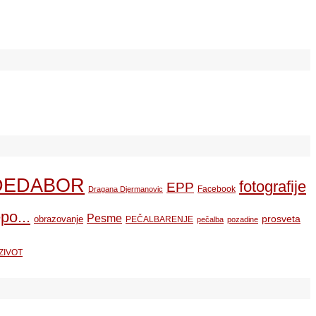
DEDABOR
fotografije
EPP
Facebook
Dragana Djermanovic
po...
Pesme
prosveta
obrazovanje
PEČALBARENJE
pečalba
pozadine
ZIVOT