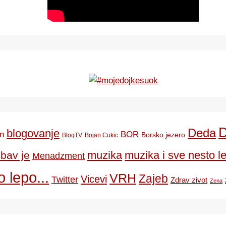
Deda
blogovanje
BOR
n
Borsko jezero
BlogTV
Bojan Cukic
ubav je
muzika
muzika i sve nesto le
Menadzment
 lepo...
VRH
Zajeb
Vicevi
Twitter
Zdrav zivot
Zena