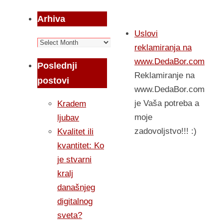
Arhiva
Uslovi
Arhiva
reklamiranja na
www.DedaBor.com
Poslednji
Reklamiranje na
postovi
www.DedaBor.com
je Vaša potreba a
Kradem
moje
ljubav
zadovoljstvo!!! :)
Kvalitet ili
kvantitet: Ko
je stvarni
kralj
današnjeg
digitalnog
sveta?