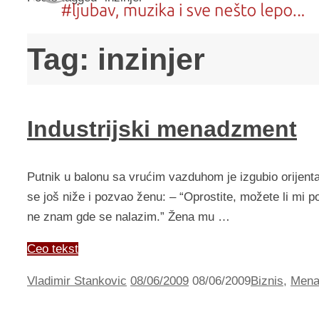
Tag:
inzinjer
Industrijski menadzment
Putnik u balonu sa vrućim vazduhom je izgubio orijentac
se još niže i pozvao ženu: – “Oprostite, možete li mi 
ne znam gde se nalazim.” Žena mu …
Ceo tekst
Vladimir Stankovic
08/06/2009
08/06/2009
Biznis
,
Mena