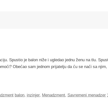
iju. Spustio je balon niže i ugledao jednu ženu na tlu. Spus
pomoći? Obećao sam jednom prijatelju da ću se naći sa njim, 
dzment
balon
,
inzinjer
,
Menadzment
,
Savremeni menadzer