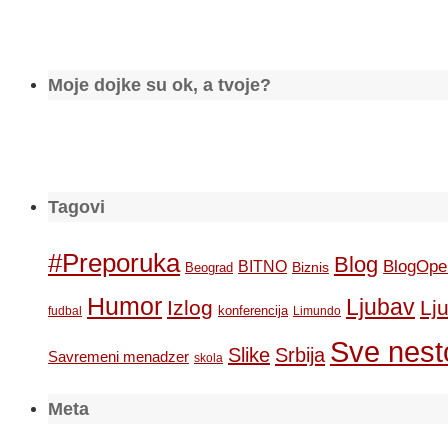
Moje dojke su ok, a tvoje?
Tagovi
#Preporuka
Blog
BlogOpe
BITNO
Biznis
Beograd
Humor
Ljubav
Izlog
Lj
konferencija
fudbal
Limundo
Sve nesto
Slike
Srbija
Savremeni menadzer
skola
Meta