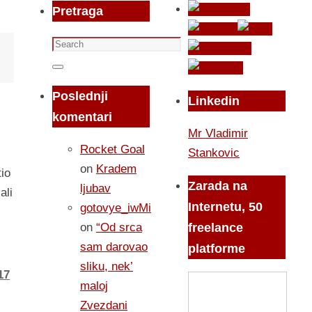
Pretraga
Search
for:
Search
Poslednji
Linkedin
komentari
Mr Vladimir
Rocket Goal
Stankovic
on
Kradem
tio
Zarada na
ljubav
ali
Internetu, 50
gotovye_iwMi
on
“Od srca
freelance
sam darovao
platforme
sliku, nek’
17
maloj
Zvezdani