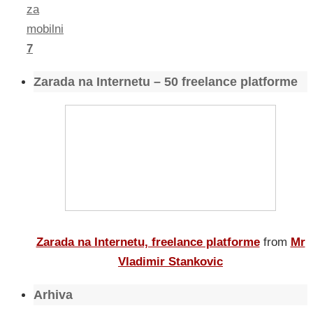
za
mobilni
7
Zarada na Internetu – 50 freelance platforme
Zarada na Internetu, freelance platforme
from
Mr
Vladimir Stankovic
Arhiva