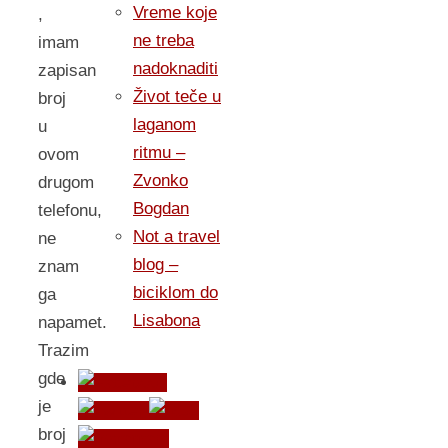
Vreme koje
,
ne treba
imam
nadoknaditi
zapisan
Život teče u
broj
laganom
u
ritmu –
ovom
Zvonko
drugom
Bogdan
telefonu,
Not a travel
ne
blog –
znam
biciklom do
ga
Lisabona
napamet.
Trazim
gde
je
broj