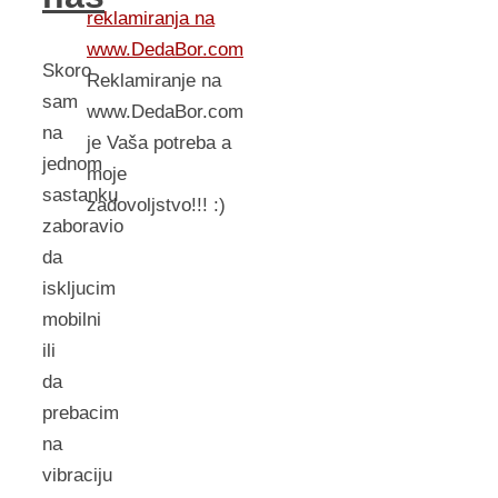
reklamiranja na
www.DedaBor.com
Skoro
Reklamiranje na
sam
www.DedaBor.com
na
je Vaša potreba a
jednom
moje
sastanku
zadovoljstvo!!! :)
zaboravio
da
iskljucim
mobilni
ili
da
prebacim
na
vibraciju