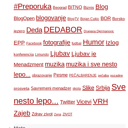
#Preporuka
Blog
BITNO
Biznis
Beograd
blogovanje
BOR
BlogOpen
Borsko
BlogTV
Bojan Cukic
DEDABOR
Deda
jezero
Dragana Djermanovic
Humor
fotografije
Izlog
EPP
Facebook
fudbal
Ljubav
Ljubav je
konferencija
Limundo
muzika
muzika i sve nesto
Menadzment
lepo...
Pesme
obrazovanje
PEČALBARENJE
pečalba
pozadine
Sve
Slike
Srbija
Savremeni menadzer
prosveta
skola
nesto lepo...
VRH
Vicevi
Twitter
Zajeb
Zdrav zivot
ZIVOT
Zena