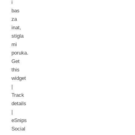
i
bas
za
inat,
stigla
mi
poruka.
Get
this
widget
|
Track
details
|
eSnips
Social