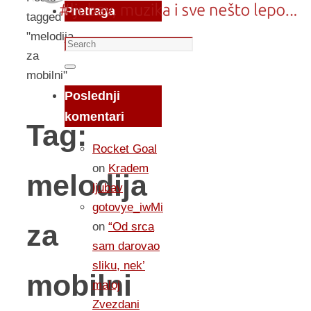
Pretraga
tagged
"melodija
Search
za
for:
Search
mobilni"
Poslednji
komentari
Tag:
Rocket Goal
on
Kradem
melodija
ljubav
gotovye_iwMi
za
on
“Od srca
sam darovao
sliku, nek’
mobilni
maloj
Zvezdani