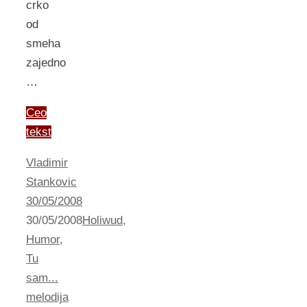
crko
od
smeha
zajedno
…
Ceo
tekst
Vladimir
Stankovic
30/05/2008
30/05/2008
Holiwud
,
Humor
,
Tu
sam...
melodija