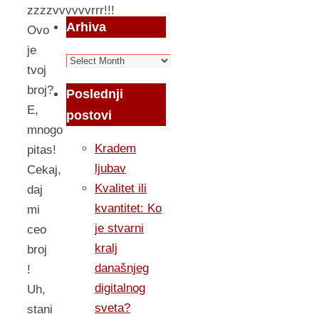
zzzzvvvvvvrrr!!!
Arhiva
Ovo
je
Arhiva
tvoj
broj?
Poslednji
E,
postovi
mnogo
Kradem
pitas!
ljubav
Cekaj,
Kvalitet ili
daj
kvantitet: Ko
mi
je stvarni
ceo
kralj
broj
današnjeg
!
digitalnog
Uh,
sveta?
stani