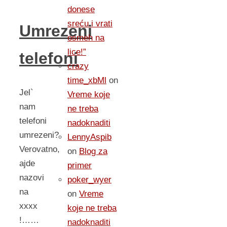
donese
sreću i vrati
Umrezeni
osmeh na
lice!”
telefoni
crazy
time_xbMl
on
Jel`
Vreme koje
nam
ne treba
telefoni
nadoknaditi
umrezeni?
LennyAspib
Verovatno,
on
Blog za
ajde
primer
nazovi
poker_wyer
na
on
Vreme
xxxx
koje ne treba
!……
nadoknaditi