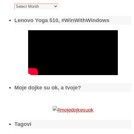
Arhiva
Lenovo Yoga 510, #WinWithWindows
Moje dojke su ok, a tvoje?
Tagovi