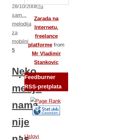
28/10/2008
Tu
sam...
Zarada na
melodija
Internetu,
za
freelance
mobilni
platforme
from
5
Mr Vladimir
Stankovic
Neko
Feedburner
medju
RSS-pretplata
nama
nije
nas
Uslovi