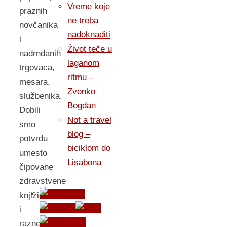
Vreme koje
praznih
ne treba
novčanika
nadoknaditi
i
Život teče u
nadrndanih
laganom
trgovaca,
ritmu –
mesara,
Zvonko
službenika.
Bogdan
Dobili
Not a travel
smo
blog –
potvrdu
biciklom do
umesto
Lisabona
čipovane
zdravstvene
knjižice
i
razne