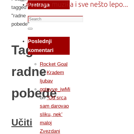
Pretraga
tagged
"radne
Search
pobede"
for:
Search
Poslednji
Tag:
komentari
Rocket Goal
radne
on
Kradem
ljubav
pobede
gotovye_iwMi
on
“Od srca
sam darovao
sliku, nek’
Učiti
maloj
Zvezdani