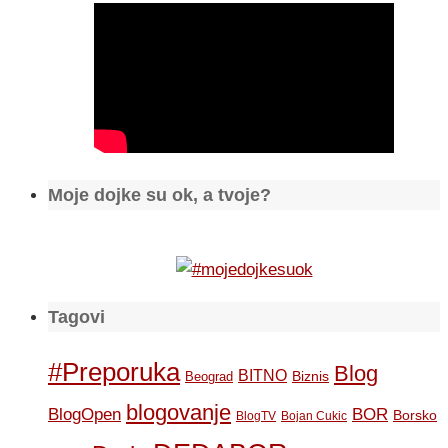
Moje dojke su ok, a tvoje?
Tagovi
#Preporuka
Blog
BITNO
Biznis
Beograd
blogovanje
BOR
BlogOpen
Borsko
BlogTV
Bojan Cukic