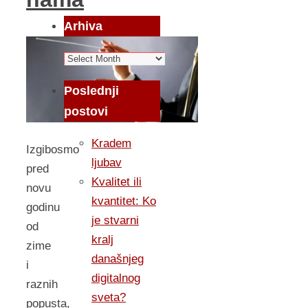
Arhiva
Arhiva
Poslednji
postovi
Kradem
Izgibosmo
ljubav
pred
Kvalitet ili
novu
kvantitet: Ko
godinu
je stvarni
od
kralj
zime
današnjeg
i
digitalnog
raznih
sveta?
popusta,