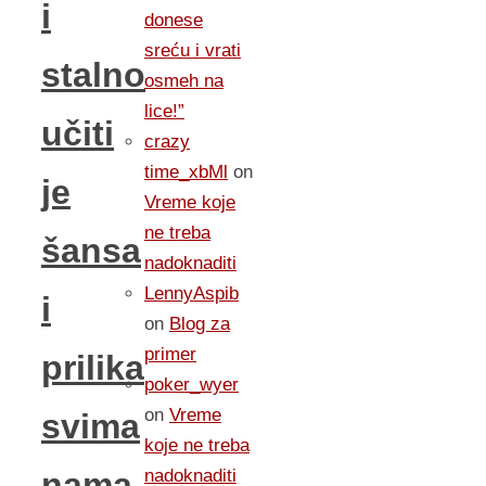
i
donese
sreću i vrati
stalno
osmeh na
lice!”
učiti
crazy
time_xbMl
on
je
Vreme koje
ne treba
šansa
nadoknaditi
LennyAspib
i
on
Blog za
primer
prilika
poker_wyer
on
Vreme
svima
koje ne treba
nadoknaditi
nama