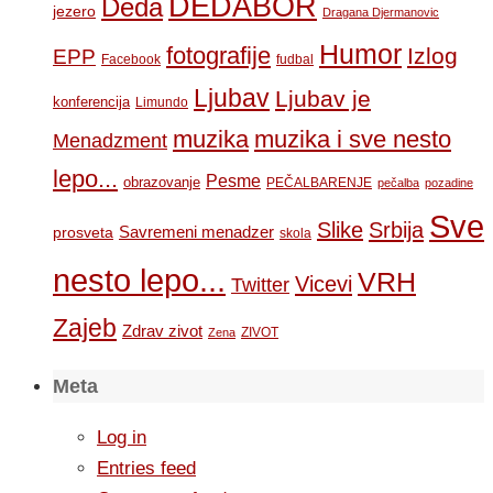
DEDABOR
Deda
jezero
Dragana Djermanovic
Humor
fotografije
Izlog
EPP
Facebook
fudbal
Ljubav
Ljubav je
konferencija
Limundo
muzika
muzika i sve nesto
Menadzment
lepo...
Pesme
obrazovanje
PEČALBARENJE
pečalba
pozadine
Sve
Slike
Srbija
Savremeni menadzer
prosveta
skola
nesto lepo...
VRH
Vicevi
Twitter
Zajeb
Zdrav zivot
ZIVOT
Zena
Meta
Log in
Entries feed