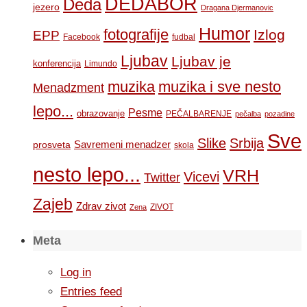
DEDABOR
Deda
jezero
Dragana Djermanovic
Humor
fotografije
Izlog
EPP
Facebook
fudbal
Ljubav
Ljubav je
konferencija
Limundo
muzika
muzika i sve nesto
Menadzment
lepo...
Pesme
obrazovanje
PEČALBARENJE
pečalba
pozadine
Sve
Slike
Srbija
Savremeni menadzer
prosveta
skola
nesto lepo...
VRH
Vicevi
Twitter
Zajeb
Zdrav zivot
ZIVOT
Zena
Meta
Log in
Entries feed