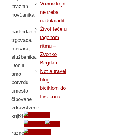
Vreme koje
praznih
ne treba
novčanika
nadoknaditi
i
Život teče u
nadrndanih
laganom
trgovaca,
ritmu –
mesara,
Zvonko
službenika.
Bogdan
Dobili
Not a travel
smo
blog –
potvrdu
biciklom do
umesto
Lisabona
čipovane
zdravstvene
knjižice
i
razne