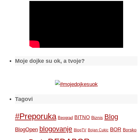
Moje dojke su ok, a tvoje?
Tagovi
#Preporuka
Blog
BITNO
Biznis
Beograd
blogovanje
BOR
BlogOpen
Borsko
BlogTV
Bojan Cukic