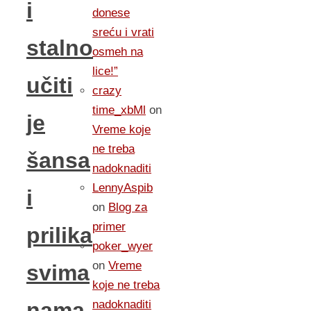
i
donese
sreću i vrati
stalno
osmeh na
lice!”
učiti
crazy
time_xbMl
on
je
Vreme koje
ne treba
šansa
nadoknaditi
LennyAspib
i
on
Blog za
primer
prilika
poker_wyer
on
Vreme
svima
koje ne treba
nadoknaditi
nama