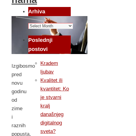
Arhiva
Arhiva
Poslednji
postovi
Kradem
Izgibosmo
ljubav
pred
Kvalitet ili
novu
kvantitet: Ko
godinu
je stvarni
od
kralj
zime
današnjeg
i
digitalnog
raznih
sveta?
popusta,