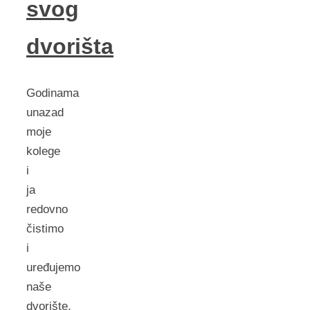
svog
dvorišta
Godinama
unazad
moje
kolege
i
ja
redovno
čistimo
i
uređujemo
naše
dvorište.