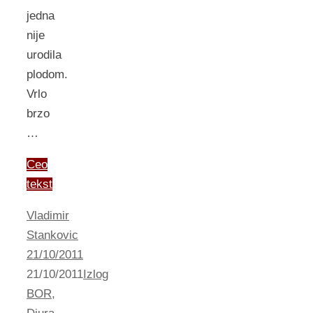
jedna
nije
urodila
plodom.
Vrlo
brzo
…
Ceo
tekst
Vladimir
Stankovic
21/10/2011
21/10/2011
Izlog
BOR
,