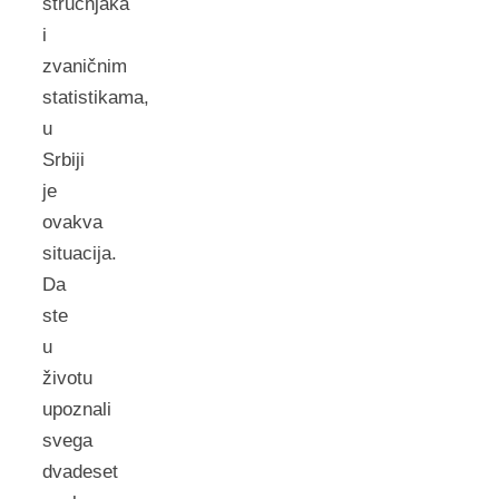
stručnjaka
i
zvaničnim
statistikama,
u
Srbiji
je
ovakva
situacija.
Da
ste
u
životu
upoznali
svega
dvadeset