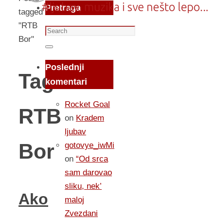
Pretraga
tagged
"RTB
Search
Bor"
for:
Search
Poslednji
Tag:
komentari
Rocket Goal
RTB
on
Kradem
ljubav
Bor
gotovye_iwMi
on
“Od srca
sam darovao
sliku, nek’
Ako
maloj
Zvezdani