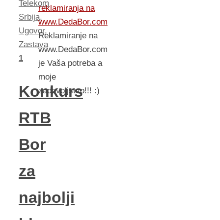
Telekom
reklamiranja na
Srbija
,
www.DedaBor.com
Ugovor
,
Reklamiranje na
Zastava
www.DedaBor.com
1
je Vaša potreba a
moje
Konkurs
zadovoljstvo!!! :)
RTB
Bor
za
najbolji