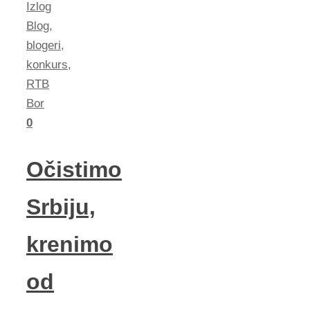
Izlog
Blog
,
blogeri
,
konkurs
,
RTB
Bor
0
Očistimo
Srbiju,
krenimo
od