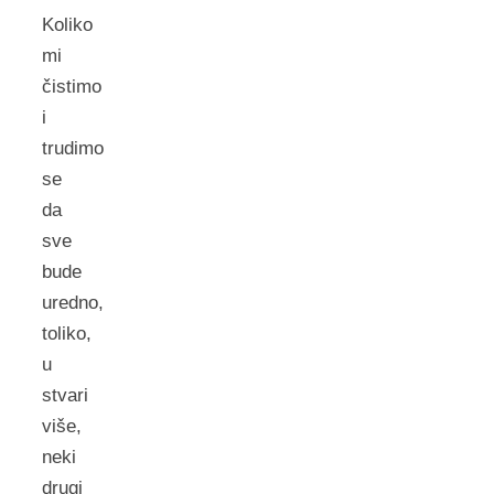
Koliko
mi
čistimo
i
trudimo
se
da
sve
bude
uredno,
toliko,
u
stvari
više,
neki
drugi