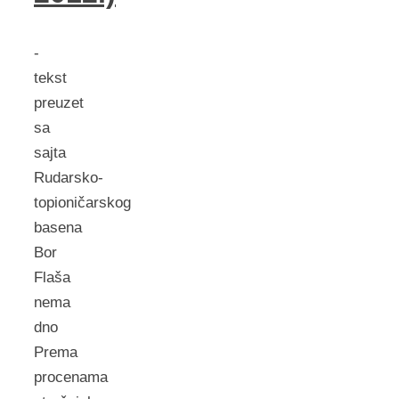
-
tekst
preuzet
sa
sajta
Rudarsko-
topioničarskog
basena
Bor
Flaša
nema
dno
Prema
procenama