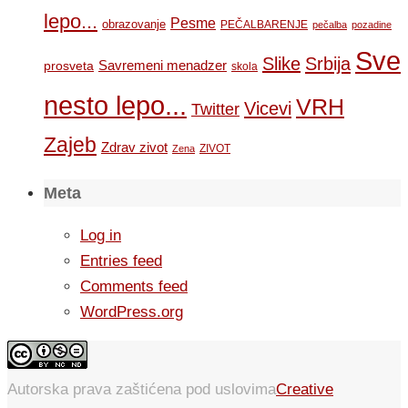
lepo...
Pesme
obrazovanje
PEČALBARENJE
pečalba
pozadine
Sve
Slike
Srbija
Savremeni menadzer
prosveta
skola
nesto lepo...
VRH
Vicevi
Twitter
Zajeb
Zdrav zivot
ZIVOT
Zena
Meta
Log in
Entries feed
Comments feed
WordPress.org
Autorska prava zaštićena pod uslovima
Creative