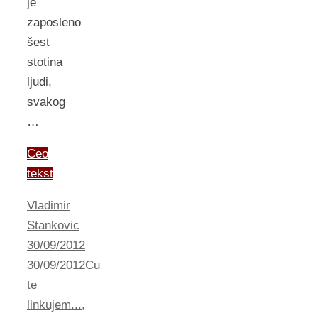
je
zaposleno
šest
stotina
ljudi,
svakog
…
Ceo
tekst
Vladimir
Stankovic
30/09/2012
30/09/2012
Cu
te
linkujem...
,