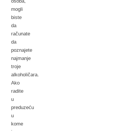
osoba,
mogli
biste
da
računate
da
poznajete
najmanje
troje
alkoholičara.
Ako
radite
u
preduzeću
u
kome