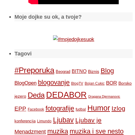
Moje dojke su ok, a tvoje?
Tagovi
#Preporuka
Blog
BITNO
Biznis
Beograd
blogovanje
BOR
BlogOpen
Borsko
BlogTV
Bojan Cukic
DEDABOR
Deda
jezero
Dragana Djermanovic
Humor
fotografije
Izlog
EPP
Facebook
fudbal
Ljubav
Ljubav je
konferencija
Limundo
muzika
muzika i sve nesto
Menadzment