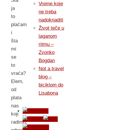
Šta
Vreme koje
ja
ne treba
to
nadoknaditi
plaćam
Život teče u
i
laganom
šta
ritmu –
mi
Zvonko
se
Bogdan
to
Not a travel
vraća?
blog –
Elem,
biciklom do
od
Lisabona
plata
nas
koji
radimo,