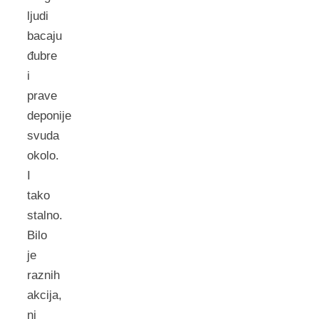
ljudi
bacaju
đubre
i
prave
deponije
svuda
okolo.
I
tako
stalno.
Bilo
je
raznih
akcija,
ni