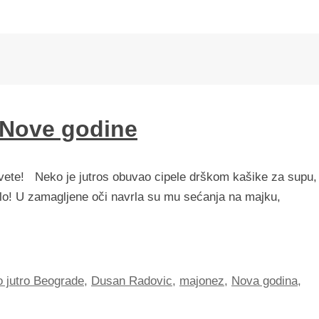
 Nove godine
 svete! Neko je jutros obuvao cipele drškom kašike za supu,
plo! U zamagljene oči navrla su mu sećanja na majku,
 jutro Beograde
,
Dusan Radovic
,
majonez
,
Nova godina
,