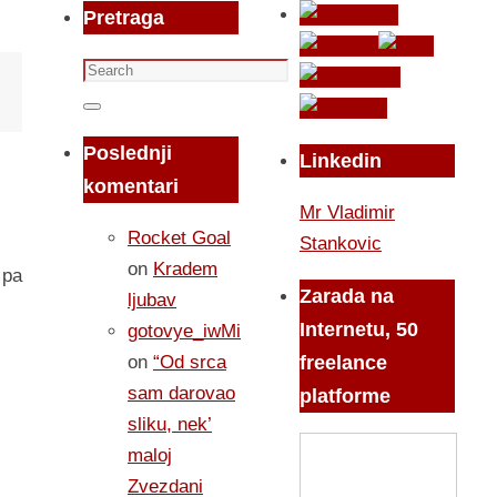
Pretraga
Search
for:
Search
Poslednji
Linkedin
komentari
Mr Vladimir
Rocket Goal
Stankovic
on
Kradem
 pa
Zarada na
ljubav
Internetu, 50
gotovye_iwMi
on
“Od srca
freelance
sam darovao
platforme
sliku, nek’
maloj
Zvezdani