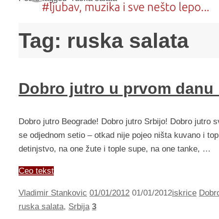
Tag:
ruska salata
Dobro jutro u prvom danu
Dobro jutro Beograde! Dobro jutro Srbijo! Dobro jutro
se odjednom setio – otkad nije pojeo ništa kuvano i to
detinjstvo, na one žute i tople supe, na one tanke, …
Ceo tekst
Vladimir Stankovic
01/01/2012
01/01/2012
iskrice
Dobro
ruska salata
,
Srbija
3