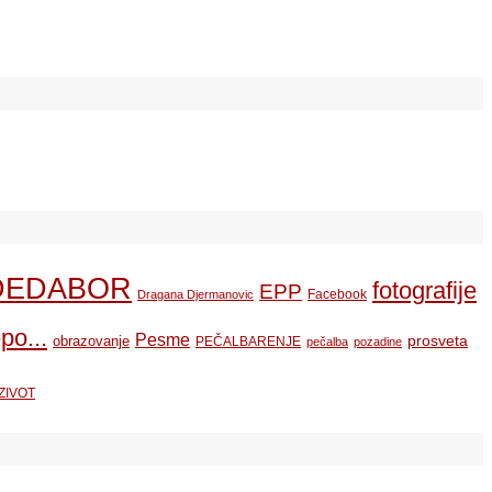
DEDABOR
fotografije
EPP
Facebook
Dragana Djermanovic
po...
Pesme
prosveta
obrazovanje
PEČALBARENJE
pečalba
pozadine
ZIVOT