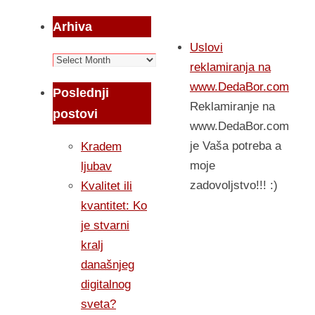
Arhiva
Uslovi
Arhiva
reklamiranja na
www.DedaBor.com
Poslednji
Reklamiranje na
postovi
www.DedaBor.com
je Vaša potreba a
Kradem
moje
ljubav
zadovoljstvo!!! :)
Kvalitet ili
kvantitet: Ko
je stvarni
kralj
današnjeg
digitalnog
sveta?