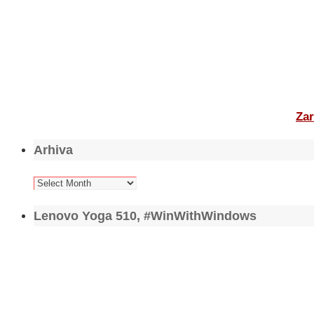
Zar
Arhiva
Arhiva
Lenovo Yoga 510, #WinWithWindows