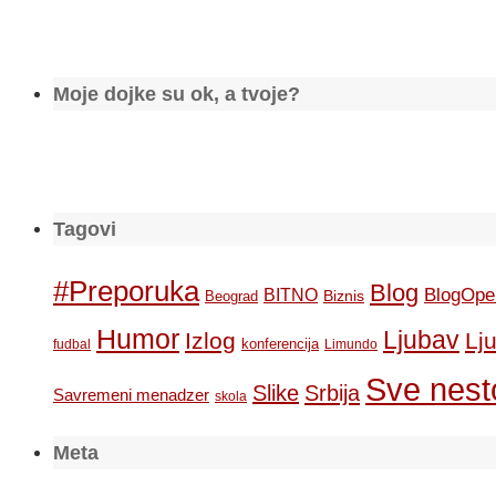
Moje dojke su ok, a tvoje?
Tagovi
#Preporuka
Blog
BlogOpe
BITNO
Biznis
Beograd
Humor
Ljubav
Izlog
Lj
konferencija
fudbal
Limundo
Sve nesto
Slike
Srbija
Savremeni menadzer
skola
Meta