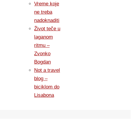
Vreme koje
ne treba
nadoknaditi
Život teče u
laganom
ritmu –
Zvonko
Bogdan
Not a travel
blog –
biciklom do
Lisabona