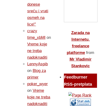
donese
sreću i vrati
osmeh na
lice!”
crazy
Zarada na
time_xbMl
on
Internetu,
Vreme koje
freelance
ne treba
platforme
from
nadoknaditi
Mr Vladimir
LennyAspib
Stankovic
on
Blog za
Feedburner
primer
poker_wyer
RSS-pretplata
on
Vreme
koje ne treba
nadoknaditi