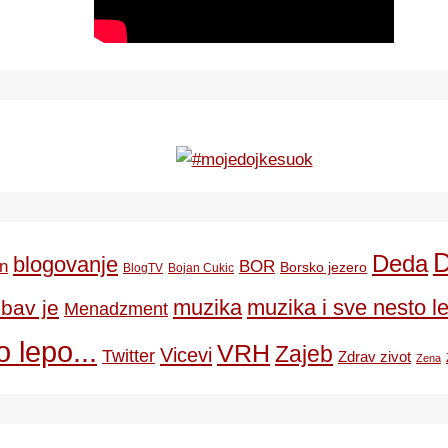
Deda
blogovanje
BOR
n
Borsko jezero
BlogTV
Bojan Cukic
ubav je
muzika
muzika i sve nesto le
Menadzment
 lepo...
VRH
Zajeb
Vicevi
Twitter
Zdrav zivot
Zena