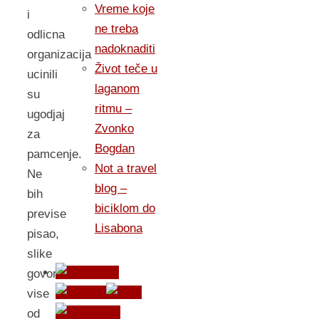
Vreme koje
i
ne treba
odlicna
nadoknaditi
organizacija
Život teče u
ucinili
laganom
su
ritmu –
ugodjaj
Zvonko
za
Bogdan
pamcenje.
Not a travel
Ne
blog –
bih
biciklom do
previse
Lisabona
pisao,
slike
govore
vise
od