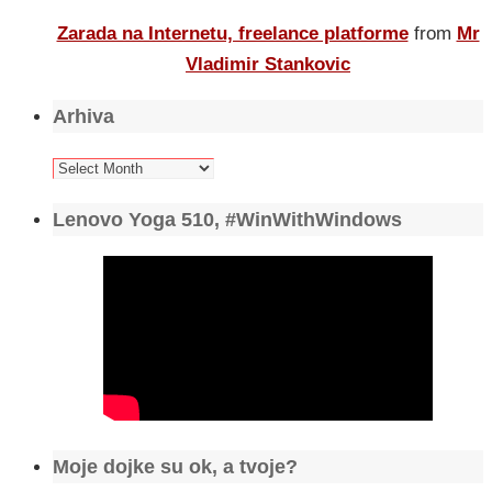
Zarada na Internetu, freelance platforme
from
Mr
Vladimir Stankovic
Arhiva
Arhiva
Lenovo Yoga 510, #WinWithWindows
Moje dojke su ok, a tvoje?