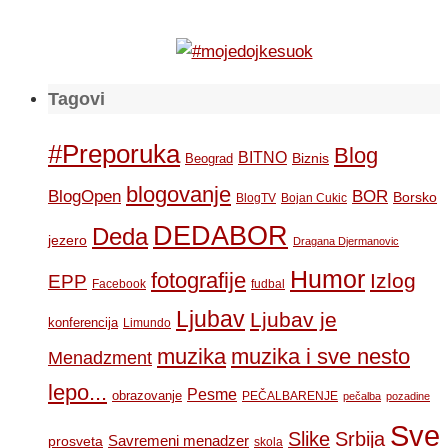
Tagovi
#Preporuka
Blog
BITNO
Biznis
Beograd
blogovanje
BOR
BlogOpen
Borsko
BlogTV
Bojan Cukic
DEDABOR
Deda
jezero
Dragana Djermanovic
Humor
fotografije
Izlog
EPP
Facebook
fudbal
Ljubav
Ljubav je
konferencija
Limundo
muzika
muzika i sve nesto
Menadzment
lepo...
Pesme
obrazovanje
PEČALBARENJE
pečalba
pozadine
Sve
Slike
Srbija
Savremeni menadzer
prosveta
skola