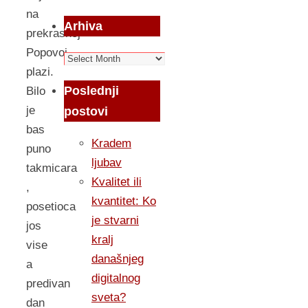
na
Arhiva
prekrasnoj
Popovoj
Arhiva
plazi.
Poslednji
Bilo
je
postovi
bas
Kradem
puno
ljubav
takmicara
Kvalitet ili
,
kvantitet: Ko
posetioca
je stvarni
jos
kralj
vise
današnjeg
a
digitalnog
predivan
sveta?
dan