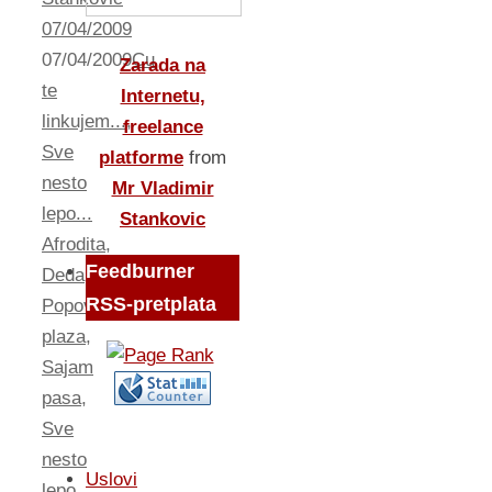
07/04/2009
07/04/2009
Cu
Zarada na
te
Internetu,
linkujem...
,
freelance
Sve
platforme
from
nesto
Mr Vladimir
lepo...
Stankovic
Afrodita
,
Feedburner
Deda
,
RSS-pretplata
Popova
plaza
,
Sajam
pasa
,
Sve
nesto
Uslovi
lepo...
,