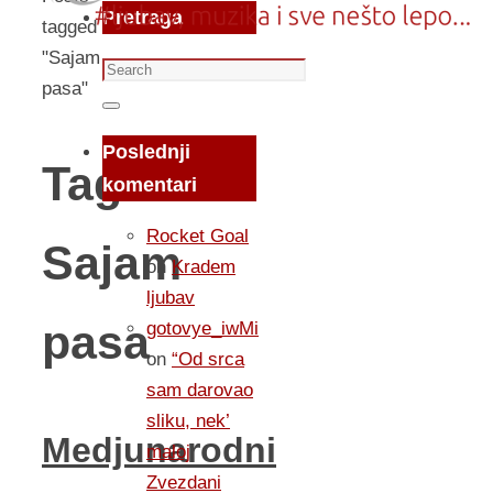
Pretraga
tagged
"Sajam
Search
pasa"
for:
Search
Poslednji
Tag:
komentari
Rocket Goal
Sajam
on
Kradem
ljubav
pasa
gotovye_iwMi
on
“Od srca
sam darovao
sliku, nek’
Medjunarodni
maloj
Zvezdani