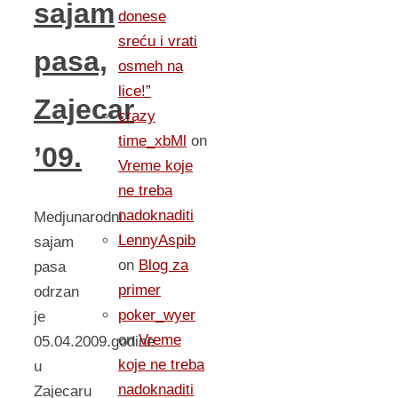
sajam
donese
sreću i vrati
pasa,
osmeh na
lice!”
Zajecar
crazy
time_xbMl
on
’09.
Vreme koje
ne treba
nadoknaditi
Medjunarodni
LennyAspib
sajam
on
Blog za
pasa
primer
odrzan
poker_wyer
je
on
Vreme
05.04.2009.godine
koje ne treba
u
nadoknaditi
Zajecaru