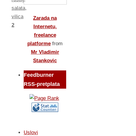
salata
,
vilica
Zarada na
2
Internetu,
freelance
platforme
from
Mr Vladimir
Stankovic
Feedburner
RSS-pretplata
Uslovi