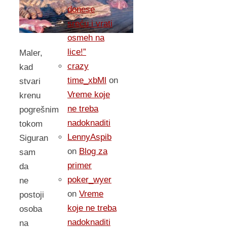
donese
sreću i vrati
osmeh na
lice!”
Maler,
crazy
kad
time_xbMl
on
stvari
Vreme koje
krenu
ne treba
pogrešnim
nadoknaditi
tokom
LennyAspib
Siguran
on
Blog za
sam
primer
da
poker_wyer
ne
on
Vreme
postoji
koje ne treba
osoba
nadoknaditi
na