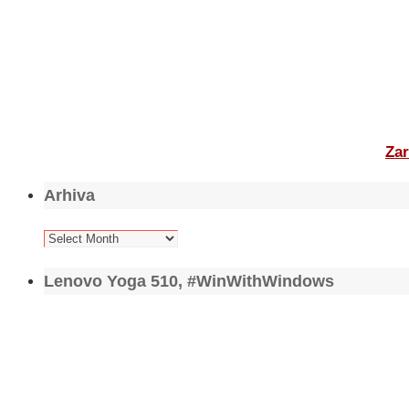
Zar
Arhiva
Arhiva
Lenovo Yoga 510, #WinWithWindows