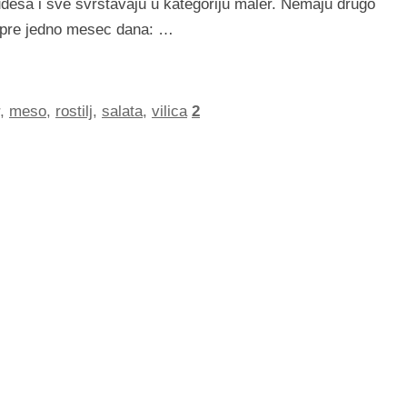
udesa i sve svrstavaju u kategoriju maler. Nemaju drugo
 pre jedno mesec dana: …
,
meso
,
rostilj
,
salata
,
vilica
2