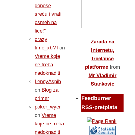
donese
sreću i vrati
osmeh na
lice!”
crazy
Zarada na
time_xbMl
on
Internetu,
Vreme koje
freelance
ne treba
platforme
from
nadoknaditi
Mr Vladimir
LennyAspib
Stankovic
on
Blog za
Feedburner
primer
poker_wyer
RSS-pretplata
on
Vreme
koje ne treba
nadoknaditi