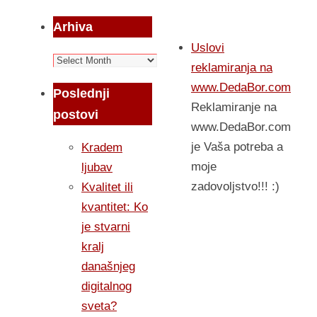
Arhiva
Uslovi
Arhiva
reklamiranja na
www.DedaBor.com
Poslednji
Reklamiranje na
postovi
www.DedaBor.com
je Vaša potreba a
Kradem
moje
ljubav
zadovoljstvo!!! :)
Kvalitet ili
kvantitet: Ko
je stvarni
kralj
današnjeg
digitalnog
sveta?