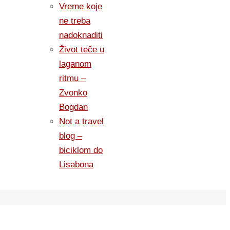
Vreme koje
ne treba
nadoknaditi
Život teče u
laganom
ritmu –
Zvonko
Bogdan
Not a travel
blog –
biciklom do
Lisabona