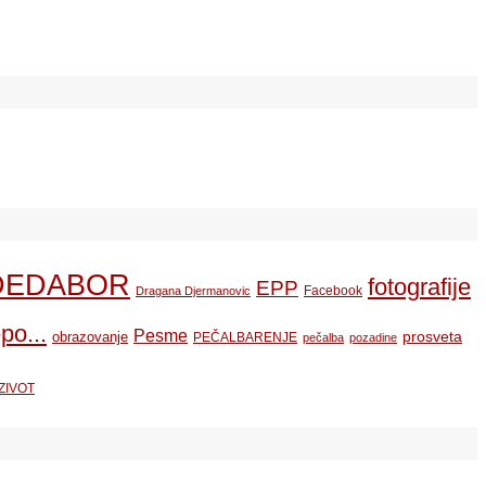
DEDABOR
fotografije
EPP
Facebook
Dragana Djermanovic
po...
Pesme
prosveta
obrazovanje
PEČALBARENJE
pečalba
pozadine
ZIVOT