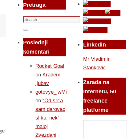
Pretraga
Search
for:
Search
Poslednji
Linkedin
komentari
Mr Vladimir
Rocket Goal
Stankovic
on
Kradem
Zarada na
ljubav
Internetu, 50
gotovye_iwMi
on
“Od srca
freelance
sam darovao
platforme
sliku, nek’
maloj
je
Zvezdani