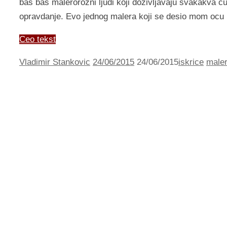
baš baš malerorozni ljudi koji doživljavaju svakakva č
opravdanje. Evo jednog malera koji se desio mom ocu
Ceo tekst
Vladimir Stankovic
24/06/2015
24/06/2015
iskrice
maler