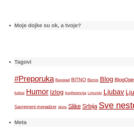
Moje dojke su ok, a tvoje?
Tagovi
#Preporuka
Blog
BlogOpe
BITNO
Biznis
Beograd
Humor
Ljubav
Izlog
Lj
konferencija
fudbal
Limundo
Sve nesto
Slike
Srbija
Savremeni menadzer
skola
Meta