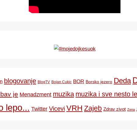
Deda
blogovanje
BOR
n
Borsko jezero
BlogTV
Bojan Cukic
ubav je
muzika
muzika i sve nesto le
Menadzment
 lepo...
VRH
Zajeb
Vicevi
Twitter
Zdrav zivot
Zena