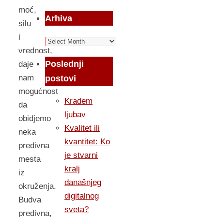
moć,
Arhiva
silu
i
Arhiva
vrednost,
Poslednji
daje
nam
postovi
mogućnost
Kradem
da
ljubav
obidjemo
Kvalitet ili
neka
kvantitet: Ko
predivna
je stvarni
mesta
kralj
iz
današnjeg
okruženja.
digitalnog
Budva
sveta?
predivna,