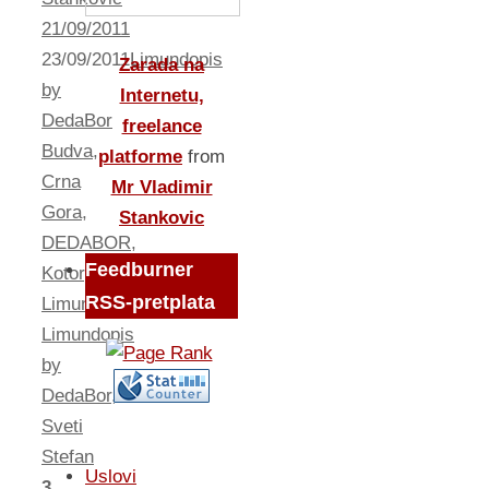
21/09/2011
23/09/2011
Limundopis
Zarada na
by
Internetu,
DedaBor
freelance
Budva
,
platforme
from
Crna
Mr Vladimir
Gora
,
Stankovic
DEDABOR
,
Feedburner
Kotor
,
RSS-pretplata
Limundo
,
Limundopis
by
DedaBor
,
Sveti
Stefan
Uslovi
3