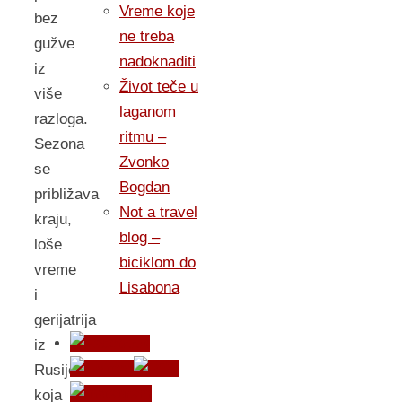
Vreme koje
bez
ne treba
gužve
nadoknaditi
iz
Život teče u
više
laganom
razloga.
ritmu –
Sezona
Zvonko
se
Bogdan
približava
Not a travel
kraju,
blog –
loše
biciklom do
vreme
Lisabona
i
gerijatrija
iz
Rusije
koja