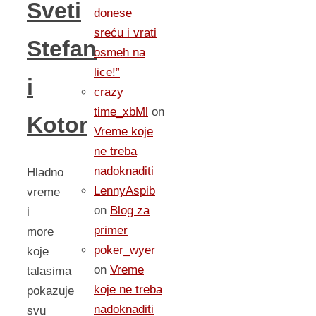
Sveti
donese
sreću i vrati
Stefan
osmeh na
lice!”
i
crazy
time_xbMl
on
Kotor
Vreme koje
ne treba
nadoknaditi
Hladno
LennyAspib
vreme
on
Blog za
i
primer
more
poker_wyer
koje
on
Vreme
talasima
koje ne treba
pokazuje
nadoknaditi
svu