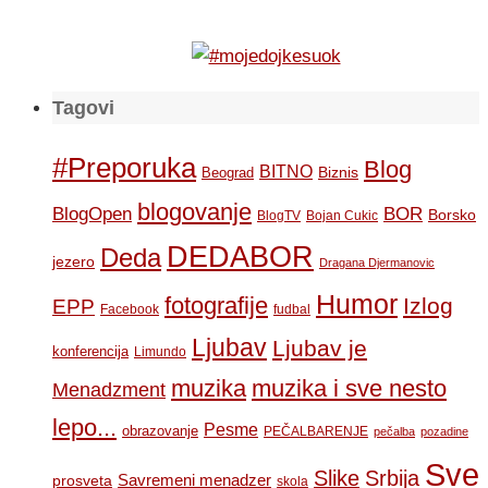
Tagovi
#Preporuka
Blog
BITNO
Biznis
Beograd
blogovanje
BOR
BlogOpen
Borsko
BlogTV
Bojan Cukic
DEDABOR
Deda
jezero
Dragana Djermanovic
Humor
fotografije
Izlog
EPP
Facebook
fudbal
Ljubav
Ljubav je
konferencija
Limundo
muzika
muzika i sve nesto
Menadzment
lepo...
Pesme
obrazovanje
PEČALBARENJE
pečalba
pozadine
Sve
Slike
Srbija
Savremeni menadzer
prosveta
skola