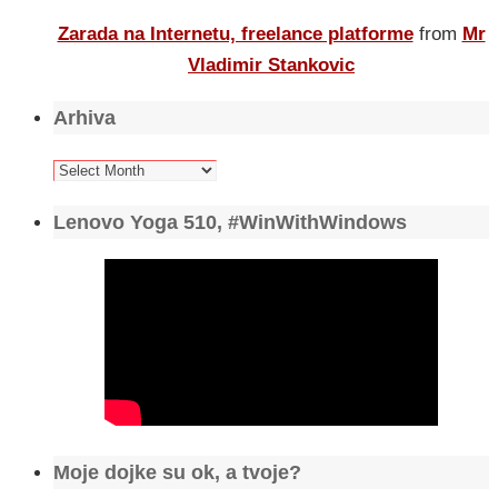
Zarada na Internetu, freelance platforme
from
Mr
Vladimir Stankovic
Arhiva
Arhiva
Lenovo Yoga 510, #WinWithWindows
Moje dojke su ok, a tvoje?