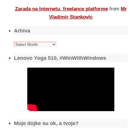
Zarada na Internetu, freelance platforme
from
Mr
Vladimir Stankovic
Arhiva
Arhiva
Lenovo Yoga 510, #WinWithWindows
Moje dojke su ok, a tvoje?