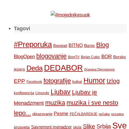
Tagovi
#Preporuka
Blog
BITNO
Biznis
Beograd
blogovanje
BOR
BlogOpen
Borsko
BlogTV
Bojan Cukic
DEDABOR
Deda
jezero
Dragana Djermanovic
Humor
fotografije
Izlog
EPP
Facebook
fudbal
Ljubav
Ljubav je
konferencija
Limundo
muzika
muzika i sve nesto
Menadzment
lepo...
Pesme
obrazovanje
PEČALBARENJE
pečalba
pozadine
Sve
Slike
Srbija
Savremeni menadzer
prosveta
skola