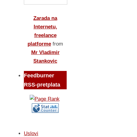
Zarada na
Internetu,
freelance
platforme
from
Mr Vladimir
Stankovic
Feedburner
RSS-pretplata
Uslovi