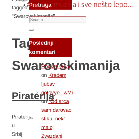
Pretraga
tagged
"Swarovskimanija"
Search
for:
Search
Tag:
Poslednji
komentari
Swarovskimanija
Rocket Goal
on
Kradem
ljubav
gotovye_iwMi
Piraterija
on
“Od srca
sam darovao
Piraterija
sliku, nek’
u
maloj
Srbiji
Zvezdani