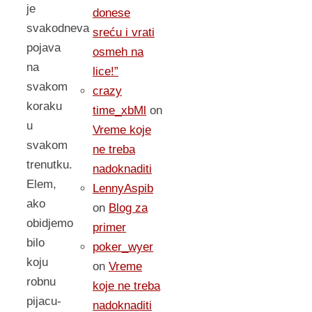
je
donese
svakodneva
sreću i vrati
pojava
osmeh na
na
lice!”
svakom
crazy
koraku
time_xbMl
on
u
Vreme koje
svakom
ne treba
trenutku.
nadoknaditi
Elem,
LennyAspib
ako
on
Blog za
obidjemo
primer
bilo
poker_wyer
koju
on
Vreme
robnu
koje ne treba
pijacu-
nadoknaditi