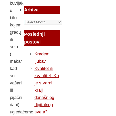
buvljak
Arhiva
u
bilo
Arhiva
kojem
gradu
Poslednji
ili
postovi
selu
(
Kradem
makar
ljubav
kad
Kvalitet ili
su
kvantitet: Ko
vašari
je stvarni
ili
kralj
pijačni
današnjeg
dani),
digitalnog
ugledaćemo
sveta?