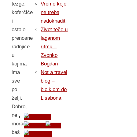
tezge,
Vreme koje
koferčiće
ne treba
i
nadoknaditi
ostale
Život teče u
prenosne
laganom
radnjice
ritmu –
u
Zvonko
kojima
Bogdan
ima
Not a travel
sve
blog –
po
biciklom do
želji.
Lisabona
Dobro,
ne
moramo
baš