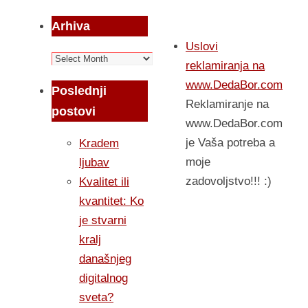
Arhiva
Uslovi
Arhiva
reklamiranja na
www.DedaBor.com
Poslednji
Reklamiranje na
postovi
www.DedaBor.com
je Vaša potreba a
Kradem
moje
ljubav
zadovoljstvo!!! :)
Kvalitet ili
kvantitet: Ko
je stvarni
kralj
današnjeg
digitalnog
sveta?