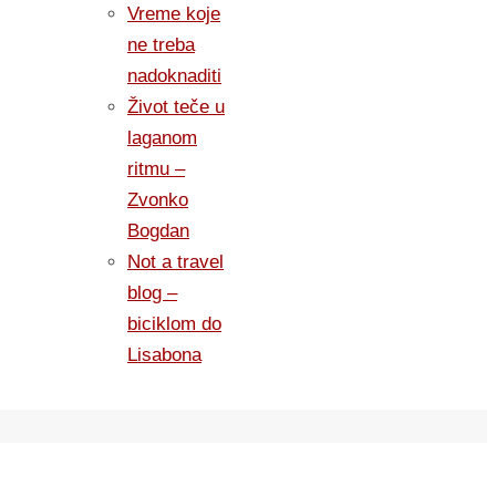
Vreme koje
ne treba
nadoknaditi
Život teče u
laganom
ritmu –
Zvonko
Bogdan
Not a travel
blog –
biciklom do
Lisabona