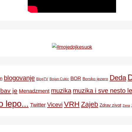
Deda
blogovanje
BOR
n
Borsko jezero
BlogTV
Bojan Cukic
ubav je
muzika
muzika i sve nesto le
Menadzment
 lepo...
VRH
Zajeb
Vicevi
Twitter
Zdrav zivot
Zena