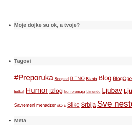
Moje dojke su ok, a tvoje?
Tagovi
#Preporuka
Blog
BlogOpe
BITNO
Biznis
Beograd
Humor
Ljubav
Izlog
Lj
konferencija
fudbal
Limundo
Sve nesto
Slike
Srbija
Savremeni menadzer
skola
Meta