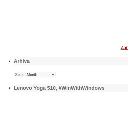
Zar
Arhiva
Arhiva
Lenovo Yoga 510, #WinWithWindows