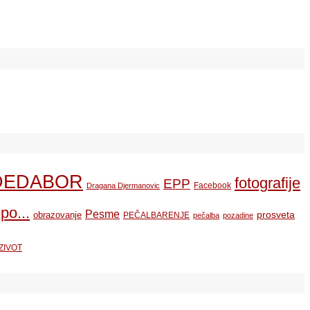
DEDABOR
fotografije
EPP
Facebook
Dragana Djermanovic
po...
Pesme
prosveta
obrazovanje
PEČALBARENJE
pečalba
pozadine
ZIVOT