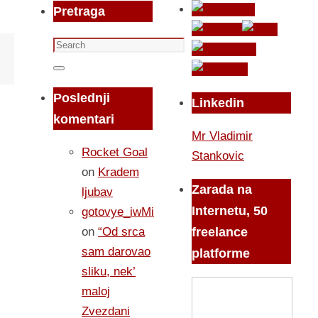
Pretraga
Search
for:
Search
Poslednji
Linkedin
komentari
Mr Vladimir
Rocket Goal
Stankovic
on
Kradem
Zarada na
ljubav
Internetu, 50
gotovye_iwMi
on
“Od srca
freelance
sam darovao
platforme
sliku, nek’
maloj
Zvezdani